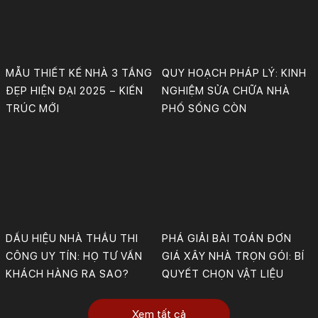
MẪU THIẾT KẾ NHÀ 3 TẦNG
QUY HOẠCH PHÁP LÝ: KINH
ĐẸP HIỆN ĐẠI 2025 – KIẾN
NGHIỆM SỬA CHỮA NHÀ
TRÚC MỚI
PHỐ SỐNG CÒN
DẤU HIỆU NHÀ THẦU THI
PHÁ GIẢI BÀI TOÁN ĐƠN
CÔNG UY TÍN: HỌ TƯ VẤN
GIÁ XÂY NHÀ TRỌN GÓI: BÍ
KHÁCH HÀNG RA SAO?
QUYẾT CHỌN VẬT LIỆU
Xem tất cả