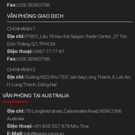
Fax:
028 38160798.
VĂN PHÒNG GIAO DỊCH
CHI NHÁNH 1:
Địa chỉ:
P1901_Lầu 19 tòa nhà Saigon Trade Center_37 Tôn
Đức Thắng, Q.1, TP.HCM.
Điện thoại:
0987 77 77 97
Fax:
028 38160798.
CHI NHÁNH 2:
Địa chỉ:
Đường N23, Khu TĐC sân bay Long Thành, X. Lộc An,
H. Long Thành, Đồng Nai
VĂN PHÒNG TẠI AUSTRALIA
Địa chỉ:
79 Longfield street, Cabramatta Road, NSW 2166
Australia
Điện thoại:
+61 406 557 979 Mrs. Tina.
E-Mail:
info@kientrucmoi.vn