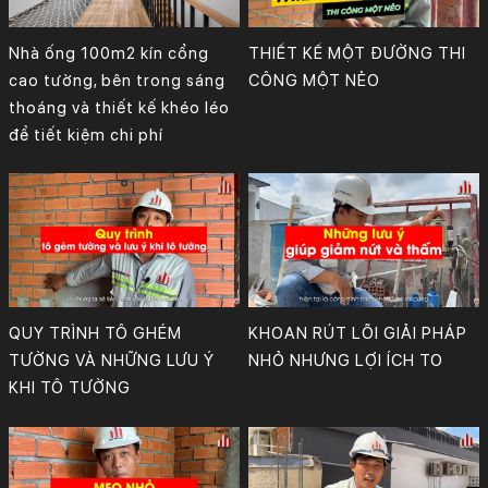
Nhà ống 100m2 kín cổng
THIẾT KẾ MỘT ĐƯỜNG THI
cao tường, bên trong sáng
CÔNG MỘT NẺO
thoáng và thiết kế khéo léo
để tiết kiệm chi phí
QUY TRÌNH TÔ GHÉM
KHOAN RÚT LÕI GIẢI PHÁP
TƯỜNG VÀ NHỮNG LƯU Ý
NHỎ NHƯNG LỢI ÍCH TO
KHI TÔ TƯỜNG