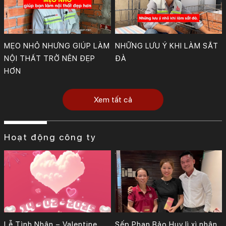
MẸO NHỎ NHƯNG GIÚP LÀM
NHỮNG LƯU Ý KHI LÀM SẮT
NỘI THẤT TRỞ NÊN ĐẸP
ĐÀ
HƠN
Xem tất cả
Hoạt động công ty
Lễ Tình Nhân – Valentine
Sếp Phan Bảo Huy lì xì nhân