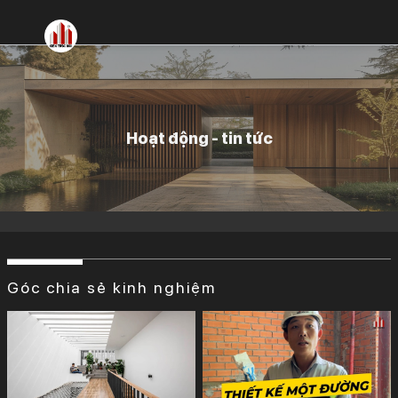
Bỏ
qua
nội
dung
Hoạt động - tin tức
Góc chia sẻ kinh nghiệm