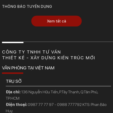
THÔNG BÁO TUYỂN DỤNG
Xem tất cả
CÔNG TY TNHH TƯ VẤN
THIẾT KẾ - XÂY DỰNG KIẾN TRÚC MỚI
VĂN PHÒNG TẠI VIỆT NAM
TRỤ SỞ
Địa chỉ:
136 Nguyễn Hữu Tiến, P.Tây Thạnh, Q.Tân Phú,
TP.HCM
Điện thoại:
0987 77 77 97 - 0988 777792 KTS: Phan Bảo
Huy.