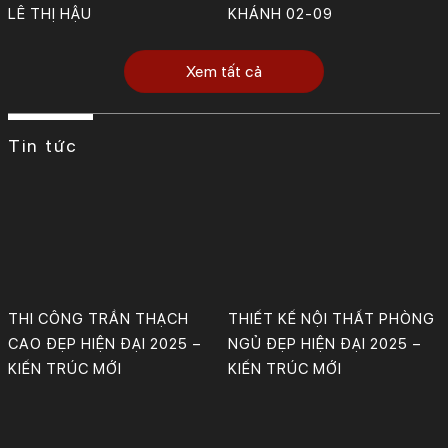
LÊ THỊ HẬU
KHÁNH 02-09
Xem tất cả
Tin tức
THI CÔNG TRẦN THẠCH
THIẾT KẾ NỘI THẤT PHÒNG
CAO ĐẸP HIỆN ĐẠI 2025 –
NGỦ ĐẸP HIỆN ĐẠI 2025 –
KIẾN TRÚC MỚI
KIẾN TRÚC MỚI