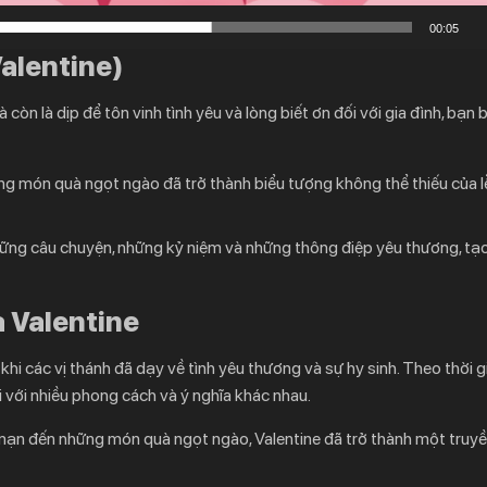
00:05
alentine)
òn là dịp để tôn vinh tình yêu và lòng biết ơn đối với gia đình, bạn 
ng món quà ngọt ngào đã trở thành biểu tượng không thể thiếu của lễ
những câu chuyện, những kỷ niệm và những thông điệp yêu thương, tạ
a Valentine
khi các vị thánh đã dạy về tình yêu thương và sự hy sinh. Theo thời g
i với nhiều phong cách và ý nghĩa khác nhau.
mạn đến những món quà ngọt ngào, Valentine đã trở thành một truy