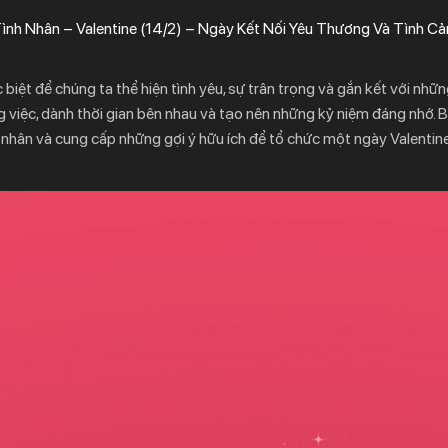
ình Nhân – Valentine (14/2) – Ngày Kết Nối Yêu Thương Và Tình C
c biệt để chúng ta thể hiện tình yêu, sự trân trọng và gắn kết với nhữ
g việc, dành thời gian bên nhau và tạo nên những kỷ niệm đáng nhớ. Bà
h nhân và cung cấp những gợi ý hữu ích để tổ chức một ngày Valentin