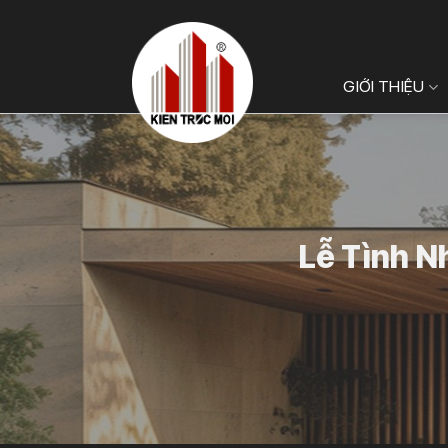
Bỏ
qua
nội
GIỚI THIỆU
dung
Lễ Tình Nh