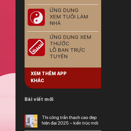
ỨNG DỤNG
XEM TUỔI LÀM
NHÀ
ỨNG DỤNG XEM
THƯỚC
LỖ BAN TRỰC
TUYẾN
XEM THÊM APP
KHÁC
Bài viết mới
thi công trần thạch cao đẹp
hiện đại 2025 – kiến trúc mới