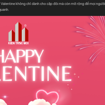
i, Valentine không chỉ dành cho cặp đôi mà còn mở rộng để mọi người
quanh.