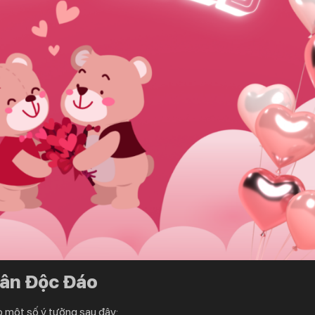
hân Độc Đáo
o một số ý tưởng sau đây: