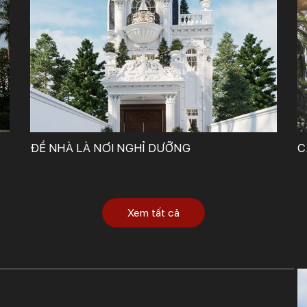
Công Ty TNHH Tư Vấn, Thiết Kế – Xây Dựng KIẾN TRÚC MỚI
ĐỂ NHÀ LÀ NƠI NGHỈ DƯỠNG
C
Xem tất cả