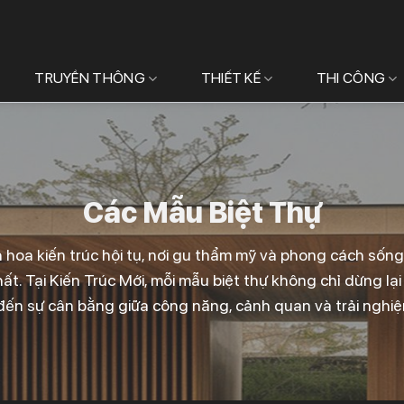
TRUYỀN THÔNG
THIẾT KẾ
THI CÔNG
Các Mẫu Biệt Thự
inh hoa kiến trúc hội tụ, nơi gu thẩm mỹ và phong cách sốn
hất. Tại Kiến Trúc Mới, mỗi mẫu biệt thự không chỉ dừng lại
ến sự cân bằng giữa công năng, cảnh quan và trải nghi