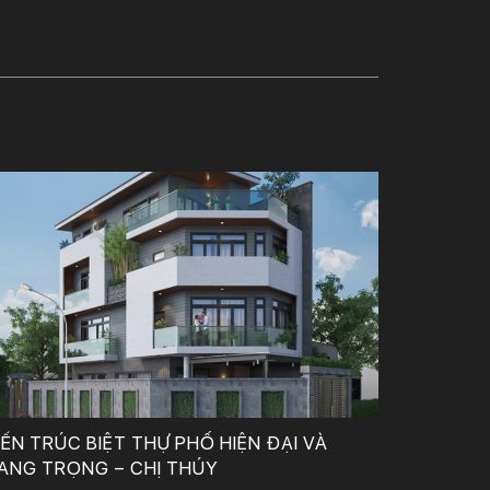
Công Ty TNHH Tư Vấn, Thiết Kế – Xây Dựng KIẾN TRÚC MỚI
IẾN TRÚC BIỆT THỰ PHỐ HIỆN ĐẠI VÀ
ANG TRỌNG – CHỊ THÚY