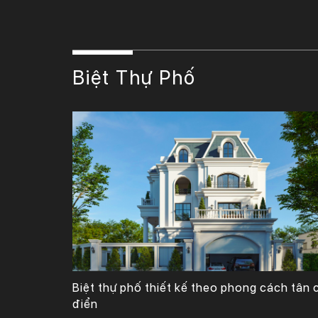
Biệt Thự Phố
Công Ty TNHH Tư Vấn, Thiết Kế – Xây Dựng KIẾN TRÚC MỚI
Biệt thự phố thiết kế theo phong cách tân 
điển