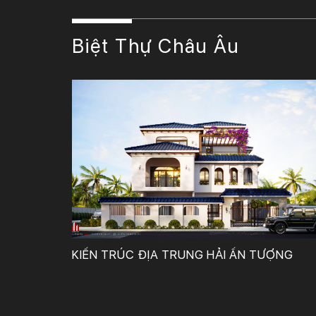
Biệt Thự Châu Âu
Công Ty TNHH Tư Vấn, Thiết Kế – Xây Dựng KIẾN TRÚC MỚI
KIẾN TRÚC ĐỊA TRUNG HẢI ẤN TƯỢNG