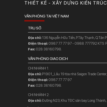
THIẾT KẾ - XÂY DỰNG KIẾN TRÚ
VĂN PHÒNG TẠI VIỆT NAM
TRỤ SỞ
Địa chỉ:
136 Nguyễn Hữu Tiến, P.Tây Thạnh, Q.Tân 
Điện thoại:
0987 77 77 97 - 0988 777792 KTS: P
Fax:
028 38160798.
VĂN PHÒNG GIAO DỊCH
CHI NHÁNH 1:
Địa chỉ:
P1901_Lầu 19 tòa nhà Saigon Trade Center
Điện thoại:
0987 77 77 97
Fax:
028 38160798.
CHI NHÁNH 2:
Địa chỉ:
Đường N23, Khu TĐC sân bay Long Thành, X.