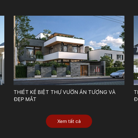
Công Ty TNHH Tư Vấn, Thiết Kế – Xây Dựng KIẾN TRÚC MỚI
THIẾT KẾ BIỆT THỰ VƯỜN ẤN TƯỢNG VÀ
T
ĐẸP MẮT
Đ
Xem tất cả