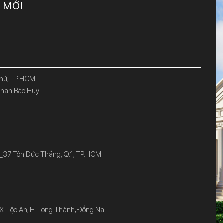
C MỚI
Phú, TP.HCM
han Bảo Huy.
_37 Tôn Đức Thắng, Q.1, TP.HCM.
 Lộc An, H. Long Thành, Đồng Nai