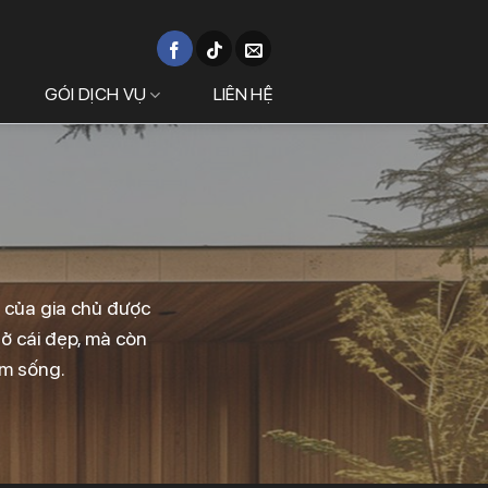
GÓI DỊCH VỤ
LIÊN HỆ
g của gia chủ được
 ở cái đẹp, mà còn
ệm sống.