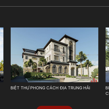
Công Ty TNHH Tư Vấn, Thiết Kế – Xây Dựng KIẾN TRÚC MỚI
BIỆT THỰ PHONG CÁCH ĐỊA TRUNG HẢI
B
C