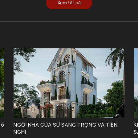
Xem tất cả
Công Ty TNHH Tư Vấn, Thiết Kế – Xây Dựng KIẾN TRÚC MỚI
cổ
NGÔI NHÀ CỦA SỰ SANG TRỌNG VÀ TIỆN
K
NGHI
S