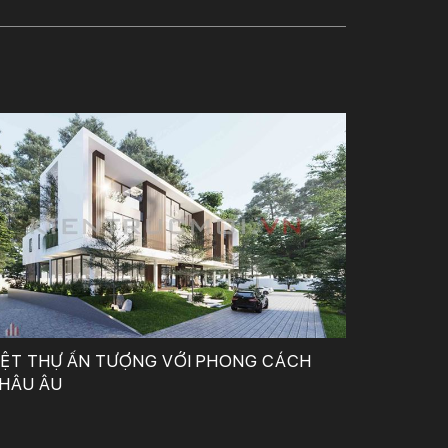
Công Ty TNHH Tư Vấn, Thiết Kế – Xây Dựng KIẾN TRÚC MỚI
IỆT THỰ ẤN TƯỢNG VỚI PHONG CÁCH
HÂU ÂU