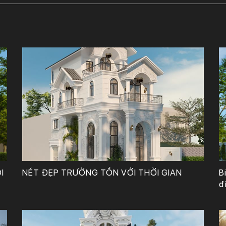
Công Ty TNHH Tư Vấn, Thiết Kế – Xây Dựng KIẾN TRÚC MỚI
I
NÉT ĐẸP TRƯỜNG TỒN VỚI THỜI GIAN
B
đ