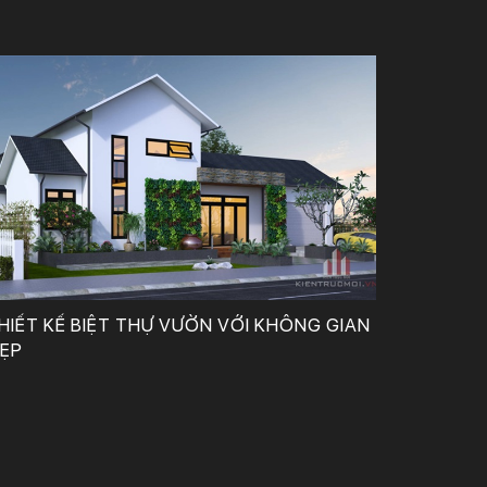
Công Ty TNHH Tư Vấn, Thiết Kế – Xây Dựng KIẾN TRÚC MỚI
HIẾT KẾ BIỆT THỰ VƯỜN VỚI KHÔNG GIAN
ẸP