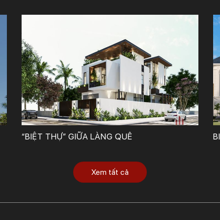
Công Ty TNHH Tư Vấn, Thiết Kế – Xây Dựng KIẾN TRÚC MỚI
“BIỆT THỰ” GIỮA LÀNG QUÊ
B
Xem tất cả