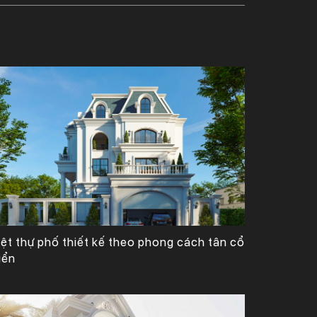
Công Ty TNHH Tư Vấn, Thiết Kế – Xây Dựng KIẾN TRÚC MỚI
iệt thự phố thiết kế theo phong cách tân cổ
iển