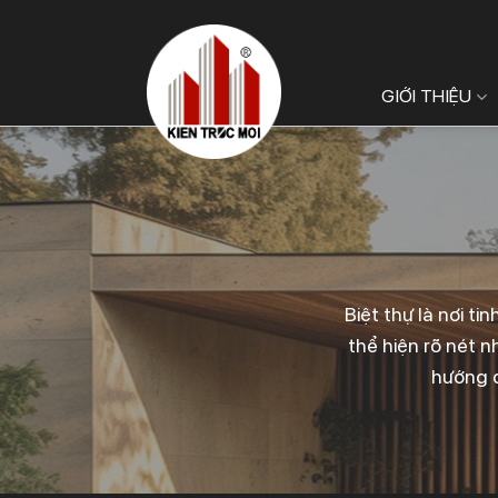
Bỏ
qua
nội
GIỚI THIỆU
dung
Biệt thự là nơi t
thể hiện rõ nét n
hướng đ