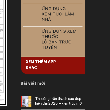
ỨNG DỤNG
XEM TUỔI LÀM
NHÀ
ỨNG DỤNG XEM
THƯỚC
LỖ BAN TRỰC
TUYẾN
XEM THÊM APP
KHÁC
Bài viết mới
thi công trần thạch cao đẹp
hiện đại 2025 – kiến trúc mới