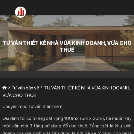
Bỏ
qua
nội
dung
TƯ VẤN THIẾT KẾ NHÀ VỪA KINH DOANH, VỪA CHO
THUÊ
Tư vấn bản vẽ
TƯ VẤN THIẾT KẾ NHÀ VỪA KINH DOANH,
VỪA CHO THUÊ
Chuyên mục Tư vấn thân mến!
Gia đình tôi có miếng đất rộng 100m2 (5m x 20m), tôi muốn xây
một căn nhà 3 tầng sử dụng để cho thuê. Tầng trệt là khu kinh
doanh của gia đình vừa tận dụng là nơi để xe. 2 tầng còn lại là