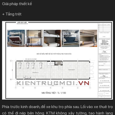
Giải pháp thiết kế
+ Tầng trệt
Phía trước kinh doanh, để xe khu trọ phía sau. Lối vào xe thuê trọ
có thể đi nép bên hông. KTM không xây tường, tạo hành lang