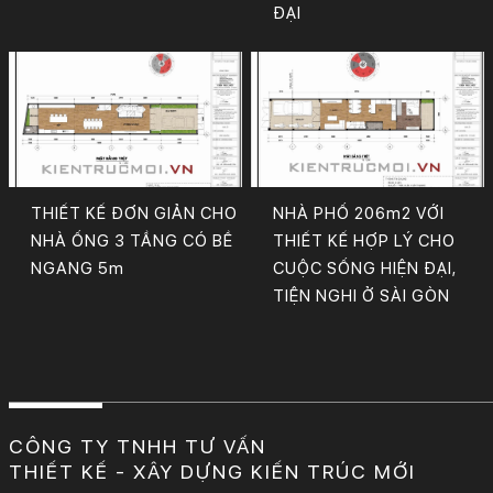
ĐẠI
THIẾT KẾ ĐƠN GIẢN CHO
NHÀ PHỐ 206m2 VỚI
NHÀ ỐNG 3 TẦNG CÓ BỀ
THIẾT KẾ HỢP LÝ CHO
NGANG 5m
CUỘC SỐNG HIỆN ĐẠI,
TIỆN NGHI Ở SÀI GÒN
CÔNG TY TNHH TƯ VẤN
THIẾT KẾ - XÂY DỰNG KIẾN TRÚC MỚI