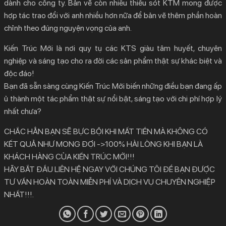
dành cho công ty. Bản vẽ còn nhiều thiếu sót KTM mong được
hợp tác trao đổi với anh nhiều hơn nữa để bản vẽ thêm phần hoàn
chỉnh theo đúng nguyện vọng của anh.
Kiến Trúc Mới là nơi quy tụ các KTS giàu tâm huyết, chuyên
nghiệp và sáng tạo cho ra đời các sản phẩm thật sự khác biệt và
độc đáo!
Bạn đã sẵn sàng cùng Kiến Trúc Mới biến những điều bạn đang ấp
ủ thành một tác phẩm thật sự nổi bật, sáng tạo với chi phí hợp lý
nhất chưa?
CHẮC HẲN BẠN SẼ BỰC BỘI KHI MẤT TIỀN MÀ KHÔNG CÓ
KẾT QUẢ NHƯ MONG ĐỢI ->100% HÀI LÒNG KHI BẠN LÀ
KHÁCH HÀNG CỦA KIẾN TRÚC MỚI!!!
HÃY BẮT ĐẦU LIÊN HỆ NGAY VỚI CHÚNG TÔI ĐỂ BẠN ĐƯỢC
TƯ VẤN HOÀN TOÀN MIỄN PHÍ VÀ DỊCH VỤ CHUYÊN NGHIỆP
NHẤT!!!.