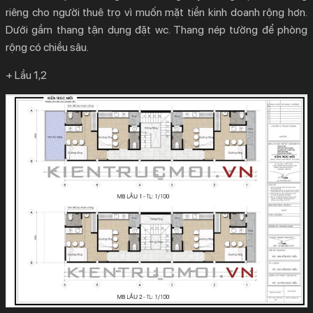
riêng cho người thuê trọ vì muốn mặt tiền kinh doanh rộng hơn.
Dưới gầm thang tận dụng đặt wc. Thang nép tường để phòng
rộng có chiều sâu.
+ Lầu 1,2