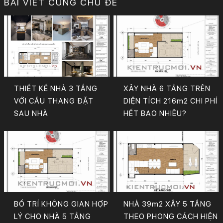
BÀI VIẾT CÙNG CHỦ ĐỀ
THIẾT KẾ NHÀ 3 TẦNG
XÂY NHÀ 6 TẦNG TRÊN
VỚI CẦU THANG ĐẶT
DIỆN TÍCH 216m2 CHI PHÍ
SAU NHÀ
HẾT BAO NHIÊU?
BỐ TRÍ KHÔNG GIAN HỢP
NHÀ 39m2 XÂY 5 TẦNG
LÝ CHO NHÀ 5 TẦNG
THEO PHONG CÁCH HIỆN