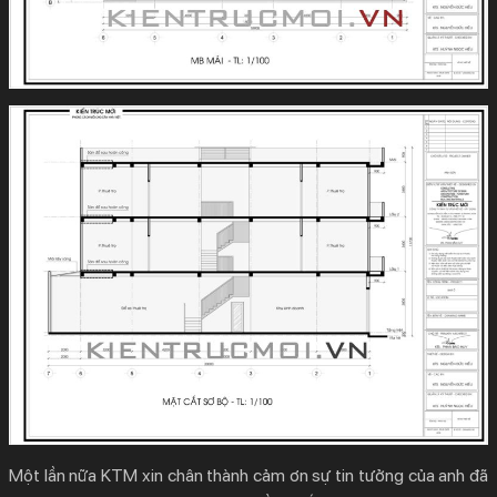
Một lần nữa KTM xin chân thành cảm ơn sự tin tưởng của anh đã