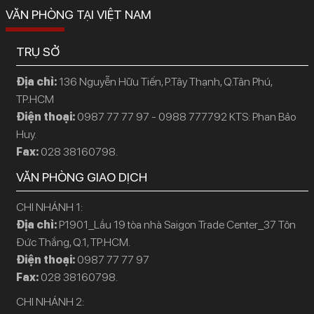
VĂN PHÒNG TẠI VIỆT NAM
TRỤ SỞ
Địa chỉ:
136 Nguyễn Hữu Tiến, P.Tây Thạnh, Q.Tân Phú,
TP.HCM
Điện thoại:
0987 77 77 97 - 0988 777792 KTS: Phan Bảo
Huy.
Fax:
028 38160798.
VĂN PHÒNG GIAO DỊCH
CHI NHÁNH 1:
Địa chỉ:
P1901_Lầu 19 tòa nhà Saigon Trade Center_37 Tôn
Đức Thắng, Q.1, TP.HCM.
Điện thoại:
0987 77 77 97
Fax:
028 38160798.
CHI NHÁNH 2: