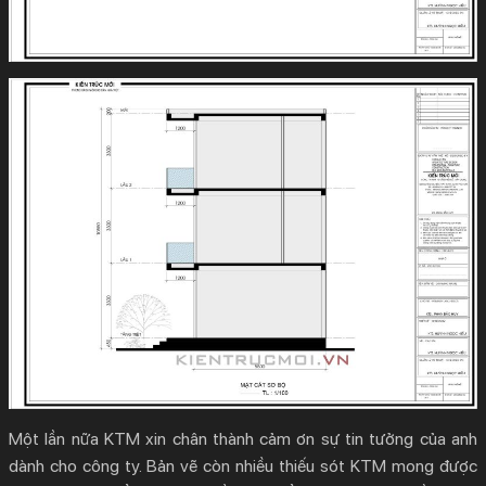
Một lần nữa KTM xin chân thành cảm ơn sự tin tưởng của anh
dành cho công ty. Bản vẽ còn nhiều thiếu sót KTM mong được