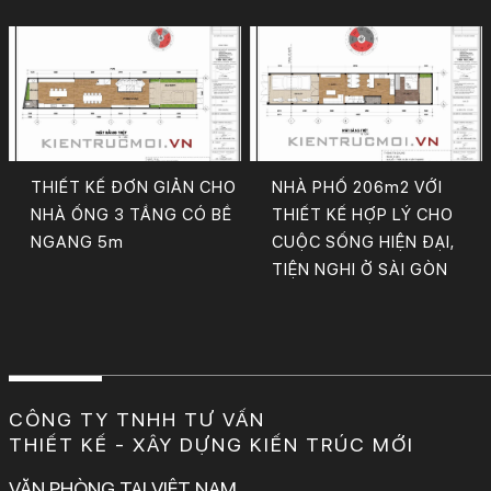
THIẾT KẾ ĐƠN GIẢN CHO
NHÀ PHỐ 206m2 VỚI
NHÀ ỐNG 3 TẦNG CÓ BỀ
THIẾT KẾ HỢP LÝ CHO
NGANG 5m
CUỘC SỐNG HIỆN ĐẠI,
TIỆN NGHI Ở SÀI GÒN
CÔNG TY TNHH TƯ VẤN
THIẾT KẾ - XÂY DỰNG KIẾN TRÚC MỚI
VĂN PHÒNG TẠI VIỆT NAM