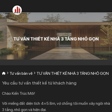
Bỏ
qua
nội
dung
TƯ VẤN THIẾT KẾ NHÀ 3 TẦNG NHỎ GỌN
Tư vấn bản vẽ
TƯ VẤN THIẾT KẾ NHÀ 3 TẦNG NHỎ GỌN
Yêu cầu tư vấn thiết kế từ khách hàng
Chào Kiến Trúc Mới!
Với miếng đất diện tích 4×5.8m, vợ chồng tôi muốn xây ngôi nhà
3 tầng, nhỏ gọn và hiện đại.