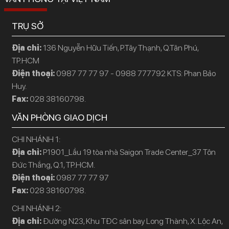
TRỤ SỞ
Địa chỉ:
136 Nguyễn Hữu Tiến, P.Tây Thạnh, Q.Tân Phú,
TP.HCM
Điện thoại:
0987 77 77 97 - 0988 777792 KTS: Phan Bảo
Huy.
Fax:
028 38160798.
VĂN PHÒNG GIAO DỊCH
CHI NHÁNH 1:
Địa chỉ:
P1901_Lầu 19 tòa nhà Saigon Trade Center_37 Tôn
Đức Thắng, Q.1, TP.HCM.
Điện thoại:
0987 77 77 97
Fax:
028 38160798.
CHI NHÁNH 2:
Địa chỉ:
Đường N23, Khu TĐC sân bay Long Thành, X. Lộc An,