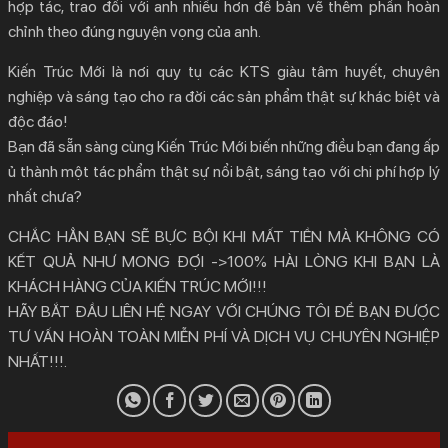
hợp tác, trao đổi với anh nhiều hơn để bản vẽ thêm phần hoàn
chỉnh theo đúng nguyện vọng của anh.
Kiến Trúc Mới là nơi quy tụ các KTS giàu tâm huyết, chuyên
nghiệp và sáng tạo cho ra đời các sản phẩm thật sự khác biệt và
độc đáo!
Bạn đã sẵn sàng cùng Kiến Trúc Mới biến những điều bạn đang ấp
ủ thành một tác phẩm thật sự nổi bật, sáng tạo với chi phí hợp lý
nhất chưa?
CHẮC HẲN BẠN SẼ BỰC BỘI KHI MẤT TIỀN MÀ KHÔNG CÓ
KẾT QUẢ NHƯ MONG ĐỢI ->100% HÀI LÒNG KHI BẠN LÀ
KHÁCH HÀNG CỦA KIẾN TRÚC MỚI!!!
HÃY BẮT ĐẦU LIÊN HỆ NGAY VỚI CHÚNG TÔI ĐỂ BẠN ĐƯỢC
TƯ VẤN HOÀN TOÀN MIỄN PHÍ VÀ DỊCH VỤ CHUYÊN NGHIỆP
NHẤT!!!.