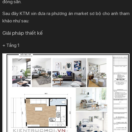
đóng sẵn.
Sau đây KTM xin đưa ra phương án market sơ bộ cho anh tham
khảo như sau:
Giải pháp thiết kế
+ Tầng 1