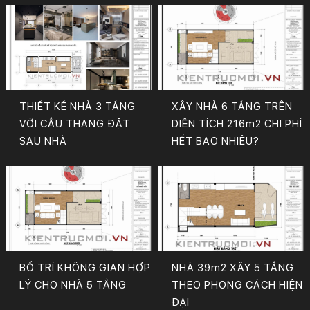
THIẾT KẾ NHÀ 3 TẦNG
XÂY NHÀ 6 TẦNG TRÊN
VỚI CẦU THANG ĐẶT
DIỆN TÍCH 216m2 CHI PHÍ
SAU NHÀ
HẾT BAO NHIÊU?
BỐ TRÍ KHÔNG GIAN HỢP
NHÀ 39m2 XÂY 5 TẦNG
LÝ CHO NHÀ 5 TẦNG
THEO PHONG CÁCH HIỆN
ĐẠI