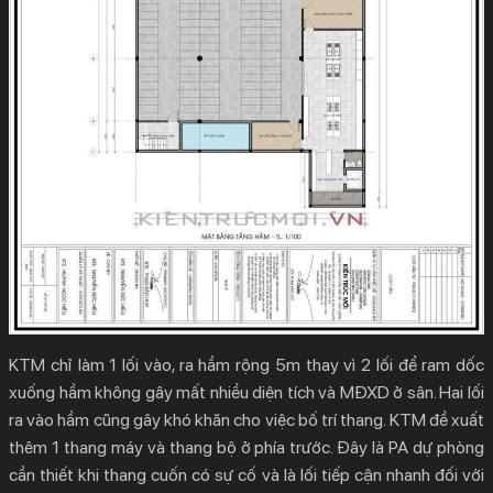
KTM chỉ làm 1 lối vào, ra hầm rộng 5m thay vì 2 lối để ram dốc
xuống hầm không gây mất nhiều diện tích và MĐXD ở sân. Hai lối
ra vào hầm cũng gây khó khăn cho việc bố trí thang. KTM đề xuất
thêm 1 thang máy và thang bộ ở phía trước. Đây là PA dự phòng
cần thiết khi thang cuốn có sự cố và là lối tiếp cận nhanh đối với