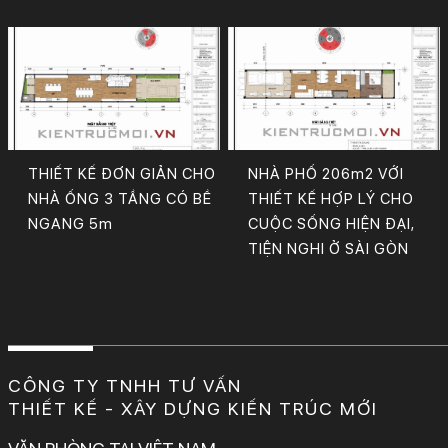
THIẾT KẾ ĐƠN GIẢN CHO
NHÀ PHỐ 206m2 VỚI
NHÀ ỐNG 3 TẦNG CÓ BỀ
THIẾT KẾ HỢP LÝ CHO
NGANG 5m
CUỘC SỐNG HIỆN ĐẠI,
TIỆN NGHI Ở SÀI GÒN
CÔNG TY TNHH TƯ VẤN
THIẾT KẾ - XÂY DỰNG KIẾN TRÚC MỚI