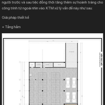
người trước và sau tiệc đồng thời tăng thêm sự hoành tráng cho
công trình từ ngoài nhìn vào. KTM xử lý vấn đề này như sau:
Giải pháp thiết kế
+ Tầng hầm