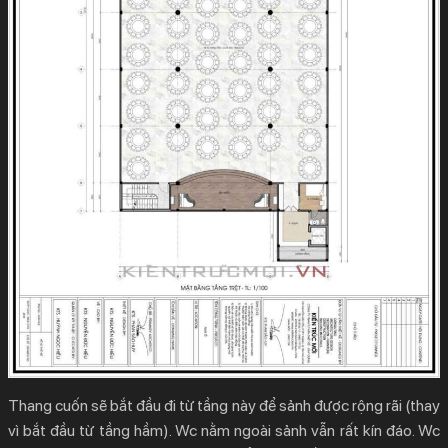
Thang cuốn sẽ bắt đầu đi từ tầng này để sảnh được rộng rãi (thay
vì bắt đầu từ tầng hầm). Wc nằm ngoài sảnh vẫn rất kín đáo. Wc