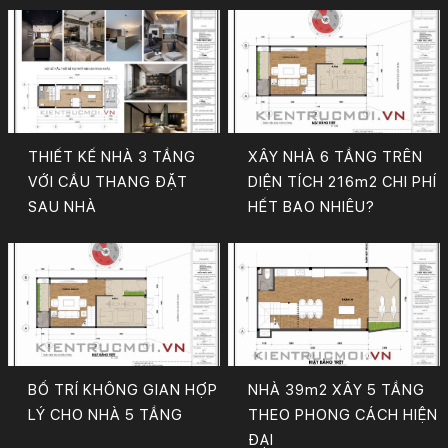
THIẾT KẾ NHÀ 3 TẦNG
XÂY NHÀ 6 TẦNG TRÊN
VỚI CẦU THANG ĐẶT
DIỆN TÍCH 216m2 CHI PHÍ
SAU NHÀ
HẾT BAO NHIÊU?
BỐ TRÍ KHÔNG GIAN HỢP
NHÀ 39m2 XÂY 5 TẦNG
LÝ CHO NHÀ 5 TẦNG
THEO PHONG CÁCH HIỆN
ĐẠI