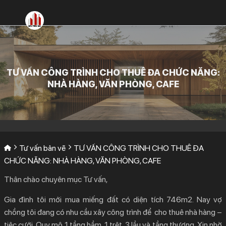
Bỏ
qua
nội
dung
TƯ VẤN CÔNG TRÌNH CHO THUÊ ĐA CHỨC NĂNG:
NHÀ HÀNG, VĂN PHÒNG, CAFE
Tư vấn bản vẽ
TƯ VẤN CÔNG TRÌNH CHO THUÊ ĐA
CHỨC NĂNG: NHÀ HÀNG, VĂN PHÒNG, CAFE
Thân chào chuyên mục Tư vấn,
Gia đình tôi mới mua miếng đất có diện tích 746m2. Nay vợ
chồng tôi đang có nhu cầu xây công trình để cho thuê nhà hàng –
tiệc cưới. Quy mô 1 tầng hầm, 1 trệt, 3 lầu và tầng thượng. Xin nhờ