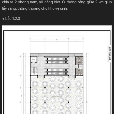
chia ra 2 phòng nam, nữ riêng biệt. Ô thông tầng giữa 2 wc giúp
lấy sáng, thông thoáng cho khu vệ sinh.
+ Lầu 1,2,3