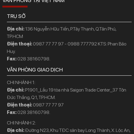
VĂN PHÒNG TẠI VIỆT NAM
TRỤ SỞ
Địa chỉ:
136 Nguyễn Hữu Tiến, P.Tây Thạnh, Q.Tân Phú,
TP.HCM
Điện thoại:
0987 77 77 97 - 0988 777792 KTS: Phan Bảo
Huy.
Fax:
028 38160798.
VĂN PHÒNG GIAO DỊCH
CHI NHÁNH 1:
Địa chỉ:
P1901_Lầu 19 tòa nhà Saigon Trade Center_37 Tôn
Đức Thắng, Q.1, TP.HCM.
Điện thoại:
0987 77 77 97
Fax:
028 38160798.
CHI NHÁNH 2:
Địa chỉ:
Đường N23, Khu TĐC sân bay Long Thành, X. Lộc An,