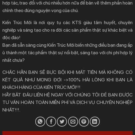
hợp tác, trao đổi với chú nhiều hơn nữa để bản vẽ thêm phần hoàn
chỉnh theo đúng nguyện vọng của chú.
Kiến Trúc Mới là nơi quy tụ các KTS giàu tâm huyết, chuyên
nghiệp và sáng tạo cho ra đời các sản phẩm thật sự khác biệt và
độc đáo!
Bạn đã sẵn sàng cùng Kiến Trúc Mới biến những điều bạn đang ấp
ủ thành một tác phẩm thật sự nổi bật, sáng tạo với chi phí hợp lý
nhất chưa?
CHẮC HẲN BẠN SẼ BỰC BỘI KHI MẤT TIỀN MÀ KHÔNG CÓ
KẾT QUẢ NHƯ MONG ĐỢI ->100% HÀI LÒNG KHI BẠN LÀ
KHÁCH HÀNG CỦA KIẾN TRÚC MỚI!!!
HÃY BẮT ĐẦU LIÊN HỆ NGAY VỚI CHÚNG TÔI ĐỂ BẠN ĐƯỢC
TƯ VẤN HOÀN TOÀN MIỄN PHÍ VÀ DỊCH VỤ CHUYÊN NGHIỆP
NHẤT!!!.