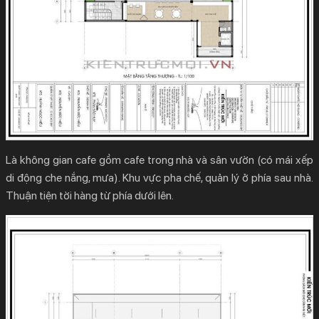
Là không gian cafe gồm cafe trong nhà và sân vườn (có mái xếp
di động che nắng, mưa). Khu vực pha chế, quản lý ở phía sau nhà.
Thuận tiện tời hàng từ phía dưới lên.