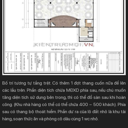
Bố trí tương tự tầng trệt. Có thêm 1 đợt thang cuốn nữa để lên
các lầu trên. Phần diện tích chừa MĐXD phía sau, nếu chú muốn
tăng diện tích sử dụng bên trong, thì có thể đổ sàn sau khi hoàn
công. (Khu nhà hàng có thể có thể chứa 400 – 500 khách). Phía
sau có thang bộ thoát hiểm. Phần dư ra của lô đất nhỏ là khu tải
hàng, soạn thức ăn và phòng cô dâu cùng 1 wc nhỏ.