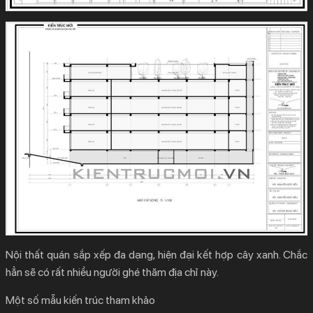
Nội thất quán sắp xếp đa dạng, hiện đại kết hợp cây xanh. Chắc
hẳn sẽ có rất nhiều người ghé thăm địa chỉ này.
Một số mẫu kiến trúc tham khảo