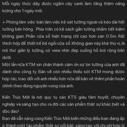
Mỗi ngày thức dậy được ngắm cây xanh làm tăng thêm năng
lượng cho 1 ngày mới.
+ Phòng làm việc: bàn làm việc kê sát tường ngoài và kéo dài hết
tường bên hông. Phía trên có kệ sách gắn tường nhằm tiết kiệm
không gian. Phần cửa sổ hiện trạng chỉ cao hơn sàn 0.5m. Rất
thích hợp để thiết kế bệ ngồi cửa sổ. Không gian này khá thú vị, là
nơi thư giãn lý tưởng, có view nhìn đẹp xuống hồ bơi rộng bên
dưới.
Một lần nữa KTM xin chân thành cảm ơn sự tin tưởng của anh đã
dành cho công ty. Bản vẽ còn nhiều thiếu sót KTM mong được
hợp tác, trao đổi với anh nhiều hơn nữa để bản vẽ thêm phần hoàn
chỉnh theo đúng nguyện vọng của anh.
Kiến Trúc Mới là nơi quy tụ các KTS giàu tâm huyết, chuyên
nghiệp và sáng tạo cho ra đời các sản phẩm thật sự khác biệt và
độc đáo!
Bạn đã sẵn sàng cùng Kiến Trúc Mới biến những điều bạn đang ấp
ủ thành một tác phẩm thật sự nổi bật, sáng tạo với chi phí hợp lý