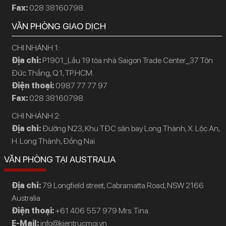
Fax:
028 38160798.
VĂN PHÒNG GIAO DỊCH
CHI NHÁNH 1:
Địa chỉ:
P1901_Lầu 19 tòa nhà Saigon Trade Center_37 Tôn
Đức Thắng, Q.1, TP.HCM.
Điện thoại:
0987 77 77 97
Fax:
028 38160798.
CHI NHÁNH 2:
Địa chỉ:
Đường N23, Khu TĐC sân bay Long Thành, X. Lộc An,
H. Long Thành, Đồng Nai
VĂN PHÒNG TẠI AUSTRALIA
Địa chỉ:
79 Longfield street, Cabramatta Road, NSW 2166
Australia
Điện thoại:
+61 406 557 979 Mrs. Tina.
E-Mail:
info@kientrucmoi.vn