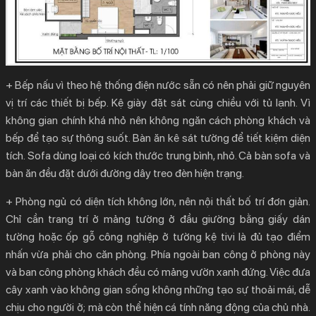
+ Bếp nấu vì theo hệ thống điện nước sẵn có nên phải giữ nguyên
vị trí các thiết bị bếp. Kệ giày đặt sát cùng chiều với tủ lạnh. Vì
không gian chính khá nhỏ nên không ngăn cách phòng khách và
bếp để tạo sự thông suốt. Bàn ăn kê sát tường để tiết kiệm diện
tích. Sofa dùng loại có kích thước trung bình, nhỏ. Cả bàn sofa và
bàn ăn đều đặt dưới đường dây treo đèn hiện trạng.
+ Phòng ngủ có diện tích không lớn, nên nội thất bố trí đơn giản.
Chỉ cần trang trí ở mảng tường ở đầu giường bằng giấy dán
tường hoặc ốp gỗ công nghiệp ở tường kệ tivi là đủ tạo điểm
nhấn vừa phải cho căn phòng. Phía ngoài ban công ở phòng này
và ban công phòng khách đều có mảng vườn xanh đứng. Việc đưa
cây xanh vào không gian sống không những tạo sự thoải mái, dễ
chịu cho người ở; mà còn thể hiện cá tính năng động của chủ nhà.