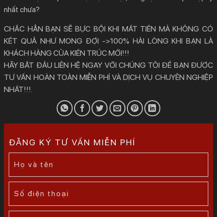
nhất chưa?
CHẮC HẲN BẠN SẼ BỰC BỘI KHI MẤT TIỀN MÀ KHÔNG CÓ
KẾT QUẢ NHƯ MONG ĐỢI ->100% HÀI LÒNG KHI BẠN LÀ
KHÁCH HÀNG CỦA KIẾN TRÚC MỚI!!!
HÃY BẮT ĐẦU LIÊN HỆ NGAY VỚI CHÚNG TÔI ĐỂ BẠN ĐƯỢC
TƯ VẤN HOÀN TOÀN MIỄN PHÍ VÀ DỊCH VỤ CHUYÊN NGHIỆP
NHẤT!!!.
ĐĂNG KÝ TƯ VẤN MIỄN PHÍ