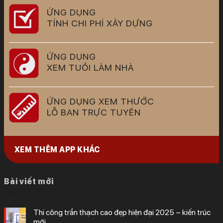
ỨNG DỤNG
TÍNH CHI PHÍ XÂY DỰNG
ỨNG DỤNG
XEM TUỔI LÀM NHÀ
ỨNG DỤNG XEM THƯỚC
LỖ BAN TRỰC TUYẾN
XEM THÊM APP KHÁC
Bài viết mới
thi công trần thạch cao đẹp hiện đại 2025 – kiến trúc
mới