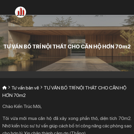
Bỏ
qua
nội
dung
TƯ VẤN BỐ TRÍ NỘI THẤT CHO CĂN HỘ HƠN 70m2
Tư vấn bản vẽ
TƯ VẤN BỐ TRÍ NỘI THẤT CHO CĂN HỘ
HƠN 70m2
Chào Kiến Trúc Mới,
Tôi vừa mới mua căn hộ đã xây xong phần thô, diện tích 70m2.
Nhờ kiến trúc sư tư vấn giúp cách bố trí công năng các phòng sao
cho hợp lý. Xin chân thành cảm ơn (Thắng).