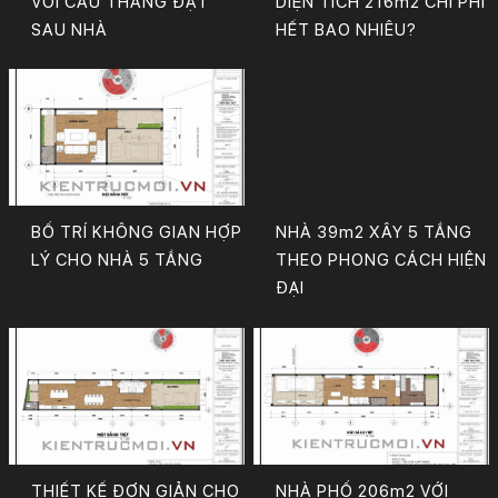
VỚI CẦU THANG ĐẶT
DIỆN TÍCH 216m2 CHI PHÍ
SAU NHÀ
HẾT BAO NHIÊU?
BỐ TRÍ KHÔNG GIAN HỢP
NHÀ 39m2 XÂY 5 TẦNG
LÝ CHO NHÀ 5 TẦNG
THEO PHONG CÁCH HIỆN
ĐẠI
THIẾT KẾ ĐƠN GIẢN CHO
NHÀ PHỐ 206m2 VỚI