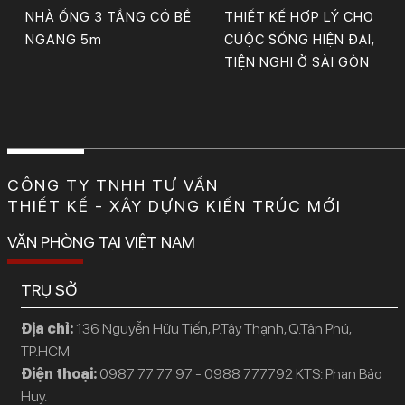
NHÀ ỐNG 3 TẦNG CÓ BỀ
THIẾT KẾ HỢP LÝ CHO
NGANG 5m
CUỘC SỐNG HIỆN ĐẠI,
TIỆN NGHI Ở SÀI GÒN
CÔNG TY TNHH TƯ VẤN
THIẾT KẾ - XÂY DỰNG KIẾN TRÚC MỚI
VĂN PHÒNG TẠI VIỆT NAM
TRỤ SỞ
Địa chỉ:
136 Nguyễn Hữu Tiến, P.Tây Thạnh, Q.Tân Phú,
TP.HCM
Điện thoại:
0987 77 77 97 - 0988 777792 KTS: Phan Bảo
Huy.