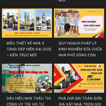
MỚI
MẪU THIẾT KẾ NHÀ 3
QUY HOẠCH PHÁP LÝ:
TẦNG ĐẸP HIỆN ĐẠI 2025
KINH NGHIỆM SỬA CHỮA
– KIẾN TRÚC MỚI
NHÀ PHỐ SỐNG CÒN
DẤU HIỆU NHÀ THẦU THI
PHÁ GIẢI BÀI TOÁN ĐƠN
CÔNG UY TÍN: HỌ TƯ
GIÁ XÂY NHÀ TRỌN GÓI: