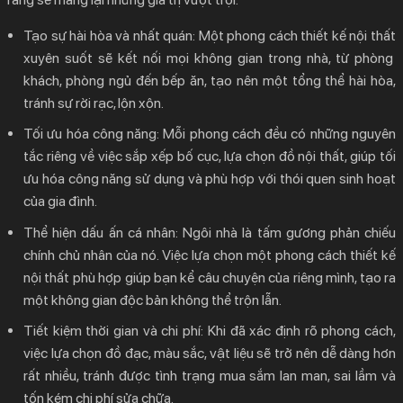
Tạo sự hài hòa và nhất quán:
Một
phong cách thiết kế nội thất
xuyên suốt sẽ kết nối mọi không gian trong nhà, từ phòng
khách, phòng ngủ đến bếp ăn, tạo nên một tổng thể hài hòa,
tránh sự rời rạc, lộn xộn.
Tối ưu hóa công năng:
Mỗi phong cách đều có những nguyên
tắc riêng về việc sắp xếp bố cục, lựa chọn đồ nội thất, giúp tối
ưu hóa công năng sử dụng và phù hợp với thói quen sinh hoạt
của gia đình.
Thể hiện dấu ấn cá nhân:
Ngôi nhà là tấm gương phản chiếu
chính chủ nhân của nó. Việc lựa chọn một
phong cách thiết kế
nội thất
phù hợp giúp bạn kể câu chuyện của riêng mình, tạo ra
một không gian độc bản không thể trộn lẫn.
Tiết kiệm thời gian và chi phí:
Khi đã xác định rõ phong cách,
việc lựa chọn đồ đạc, màu sắc, vật liệu sẽ trở nên dễ dàng hơn
rất nhiều, tránh được tình trạng mua sắm lan man, sai lầm và
tốn kém chi phí sửa chữa.