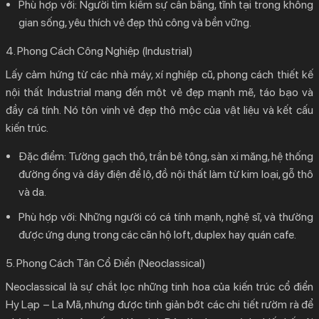
Phù hợp với:
Người tìm kiếm sự cân bằng, tĩnh tại trong không
gian sống, yêu thích vẻ đẹp thủ công và bền vững.
4. Phong Cách Công Nghiệp (Industrial)
Lấy cảm hứng từ các nhà máy, xí nghiệp cũ,
phong cách thiết kế
nội thất
Industrial mang đến một vẻ đẹp mạnh mẽ, táo bạo và
đầy cá tính. Nó tôn vinh vẻ đẹp thô mộc của vật liệu và kết cấu
kiến trúc.
Đặc điểm:
Tường gạch thô, trần bê tông, sàn xi măng, hệ thống
đường ống và dây điện để lộ, đồ nội thất làm từ kim loại, gỗ thô
và da.
Phù hợp với:
Những người có cá tính mạnh, nghệ sĩ, và thường
được ứng dụng trong các căn hộ loft, duplex hay quán cafe.
5. Phong Cách Tân Cổ Điển (Neoclassical)
Neoclassical là sự chắt lọc những tinh hoa của kiến trúc cổ điển
Hy Lạp – La Mã, nhưng được tinh giản bớt các chi tiết rườm rà để