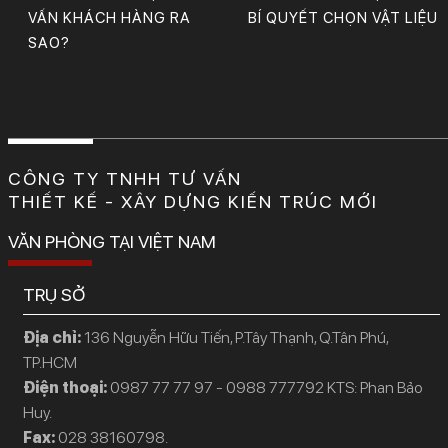
VẤN KHÁCH HÀNG RA
BÍ QUYẾT CHỌN VẬT LIỆU
SAO?
CÔNG TY TNHH TƯ VẤN
THIẾT KẾ - XÂY DỰNG KIẾN TRÚC MỚI
VĂN PHÒNG TẠI VIỆT NAM
TRỤ SỞ
Địa chỉ:
136 Nguyễn Hữu Tiến, P.Tây Thạnh, Q.Tân Phú,
TP.HCM
Điện thoại:
0987 77 77 97 - 0988 777792 KTS: Phan Bảo
Huy.
Fax:
028 38160798.