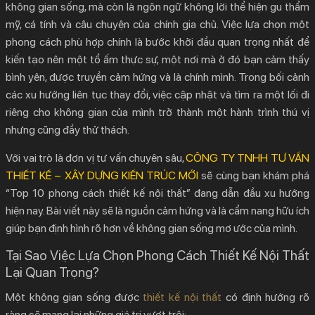
không gian sống, mà còn là ngôn ngữ không lời thể hiện gu thẩm
2.
Top 10 Phong Cách Thiết Kế Nội Thất Dẫn Đầu
mỹ, cá tính và câu chuyện của chính gia chủ. Việc lựa chọn một
Xu Hướng 2025
phong cách phù hợp chính là bước khởi đầu quan trọng nhất để
2.1.
1. Phong Cách Tối Giản (Minimalism)
kiến tạo nên một tổ ấm thực sự, một nơi mà ở đó bạn cảm thấy
2.2.
2. Phong Cách Bắc Âu (Scandinavian)
bình yên, được truyền cảm hứng và là chính mình. Trong bối cảnh
các xu hướng liên tục thay đổi, việc cập nhật và tìm ra một lối đi
2.3.
3. Phong Cách Japandi
riêng cho không gian của mình trở thành một hành trình thú vị
2.4.
4. Phong Cách Công Nghiệp (Industrial)
nhưng cũng đầy thử thách.
2.5.
5. Phong Cách Tân Cổ Điển (Neoclassical)
Với vai trò là đơn vị tư vấn chuyên sâu,
CÔNG TY TNHH TƯ VẤN
2.6.
6. Phong Cách Đông Dương (Indochine)
THIẾT KẾ – XÂY DỰNG KIẾN TRÚC MỚI
sẽ cùng bạn khám phá
2.7.
7. Phong Cách Wabi-Sabi
“Top 10
phong cách thiết kế nội thất
” đang dẫn đầu xu hướng
2.8.
8. Phong Cách Hiện Đại (Modern)
hiện nay. Bài viết này sẽ là nguồn cảm hứng và là cẩm nang hữu ích
2.9.
9. Phong Cách Bohemian (Boho)
giúp bạn định hình rõ hơn về không gian sống mơ ước của mình.
2.10.
10. Phong Cách Đương Đại (Contemporary)
Tại Sao Việc Lựa Chọn Phong Cách Thiết Kế Nội Thất
3.
KIẾN TRÚC MỚI – Hiện Thực Hóa Mọi Phong
Lại Quan Trọng?
Cách Thiết Kế Nội Thất
Một không gian sống được
thiết kế nội thất
có định hướng rõ
ràng sẽ mang lại những giá trị vượt trội: