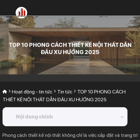
Bỏ
qua
nội
dung
TOP 10 PHONG CÁCH THIẾT KẾ NỘI THẤT DẪN
ĐẦU XU HƯỚNG 2025
Hoạt động - tin tức
Tin tức
TOP 10 PHONG CÁCH
THIẾT KẾ NỘI THẤT DẪN ĐẦU XU HƯỚNG 2025
Nội dung chính
1.
Tại Sao Việc Lựa Chọn Phong Cách Thiết Kế Nội
Phong cách thiết kế nội thất
không chỉ là việc sắp đặt và trang trí
Thất Lại Quan Trọng?