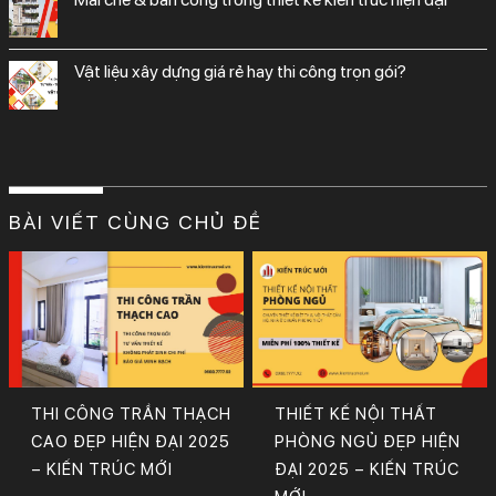
vật liệu xây dựng giá rẻ hay thi công trọn gói?
BÀI VIẾT CÙNG CHỦ ĐỀ
THI CÔNG TRẦN THẠCH
THIẾT KẾ NỘI THẤT
CAO ĐẸP HIỆN ĐẠI 2025
PHÒNG NGỦ ĐẸP HIỆN
– KIẾN TRÚC MỚI
ĐẠI 2025 – KIẾN TRÚC