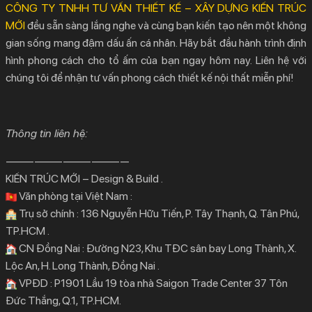
CÔNG TY TNHH TƯ VẤN THIẾT KẾ – XÂY DỰNG KIẾN TRÚC
MỚI
đều sẵn sàng lắng nghe và cùng bạn kiến tạo nên một không
gian sống mang đậm dấu ấn cá nhân. Hãy bắt đầu hành trình định
hình phong cách cho tổ ấm của bạn ngay hôm nay. Liên hệ với
chúng tôi để nhận tư vấn
phong cách thiết kế nội thất
miễn phí!
Thông tin liên hệ:
—————————————
KIẾN TRÚC MỚI – Design & Build .
Văn phòng tại Việt Nam :
Trụ sở chính : 136 Nguyễn Hữu Tiến, P. Tây Thạnh, Q. Tân Phú,
TP.HCM .
CN Đồng Nai : Đường N23, Khu TĐC sân bay Long Thành, X.
Lộc An, H. Long Thành, Đồng Nai .
VPĐD : P1901 Lầu 19 tòa nhà Saigon Trade Center 37 Tôn
Đức Thắng, Q.1, TP.HCM.