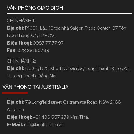
VĂN PHÒNG GIAO DỊCH
CHI NHÁNH 1:
Địa chỉ:
P1901_Lầu 19 tòa nhà Saigon Trade Center_37 Tôn
Đức Thắng, Q.1, TP.HCM.
Điện thoại:
0987 77 77 97
Fax:
028 38160798.
CHI NHÁNH 2:
Địa chỉ:
Đường N23, Khu TĐC sân bay Long Thành, X. Lộc An,
H. Long Thành, Đồng Nai
VĂN PHÒNG TẠI AUSTRALIA
Địa chỉ:
79 Longfield street, Cabramatta Road, NSW 2166
Australia
Điện thoại:
+61 406 557 979 Mrs. Tina.
E-Mail:
info@kientrucmoi.vn