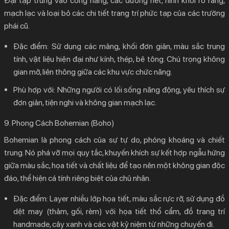
Đại tập trung vào công năng, các đường nét, hình khối rõ ràng,
mạch lạc và loại bỏ các chi tiết trang trí phức tạp của các trường
phái cũ.
Đặc điểm:
Sử dụng các mảng, khối đơn giản, màu sắc trung
tính, vật liệu hiện đại như kính, thép, bê tông. Chú trọng không
gian mở, liên thông giữa các khu vực chức năng.
Phù hợp với:
Những người có lối sống năng động, yêu thích sự
đơn giản, tiện nghi và không gian mạch lạc.
9. Phong Cách Bohemian (Boho)
Bohemian là phong cách của sự tự do, phóng khoáng và chiết
trung. Nó phá vỡ mọi quy tắc, khuyến khích sự kết hợp ngẫu hứng
giữa màu sắc, họa tiết và chất liệu để tạo nên một không gian độc
đáo, thể hiện cá tính riêng biệt của chủ nhân.
Đặc điểm:
Layer nhiều lớp họa tiết, màu sắc rực rỡ, sử dụng đồ
dệt may (thảm, gối, rèm) với họa tiết thổ cẩm, đồ trang trí
handmade, cây xanh và các vật kỷ niệm từ những chuyến đi.