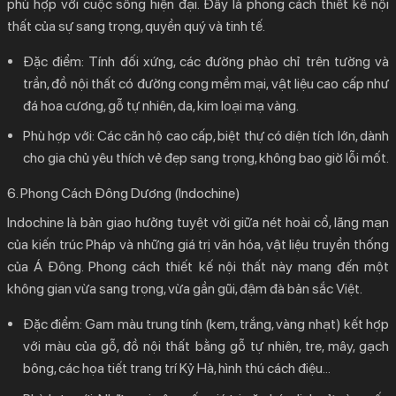
phù hợp với cuộc sống hiện đại. Đây là
phong cách thiết kế nội
thất
của sự sang trọng, quyền quý và tinh tế.
Đặc điểm:
Tính đối xứng, các đường phào chỉ trên tường và
trần, đồ nội thất có đường cong mềm mại, vật liệu cao cấp như
đá hoa cương, gỗ tự nhiên, da, kim loại mạ vàng.
Phù hợp với:
Các căn hộ cao cấp, biệt thự có diện tích lớn, dành
cho gia chủ yêu thích vẻ đẹp sang trọng, không bao giờ lỗi mốt.
6. Phong Cách Đông Dương (Indochine)
Indochine là bản giao hưởng tuyệt vời giữa nét hoài cổ, lãng mạn
của kiến trúc Pháp và những giá trị văn hóa, vật liệu truyền thống
của Á Đông.
Phong cách thiết kế nội thất
này mang đến một
không gian vừa sang trọng, vừa gần gũi, đậm đà bản sắc Việt.
Đặc điểm:
Gam màu trung tính (kem, trắng, vàng nhạt) kết hợp
với màu của gỗ, đồ nội thất bằng gỗ tự nhiên, tre, mây, gạch
bông, các họa tiết trang trí Kỷ Hà, hình thú cách điệu…