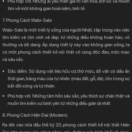
Phù hợp với:
Những ai yêu mến giá trị văn hóa, lịch sử và muốn
tìm về một không gian hoài niệm, tinh tế.
7. Phong Cách Wabi-Sabi
Wabi-Sabi là một triết lý sống của người Nhật, tập trung vào việc
tìm kiếm và tôn vinh vẻ đẹp từ những điều không hoàn hảo, vô
thường và dở dang. Áp dụng triết lý này vào không gian sống, ta
có một
phong cách thiết kế nội thất
vô cùng độc đáo, mộc mạc
và sâu sắc.
Đặc điểm:
Sử dụng vật liệu hữu cơ, thô mộc, đồ vật có dấu ấn
thời gian, bảng màu của tự nhiên (màu đất, gỗ, đá), tôn trọng sự
bất đối xứng và tự nhiên.
Phù hợp với:
Những tâm hồn sâu sắc, yêu thích sự chân thật và
muốn tìm kiếm sự bình yên từ những điều giản dị nhất.
8. Phong Cách Hiện Đại (Modern)
Ra đời vào nửa đầu thế kỷ 20,
phong cách thiết kế nội thất
Hiện