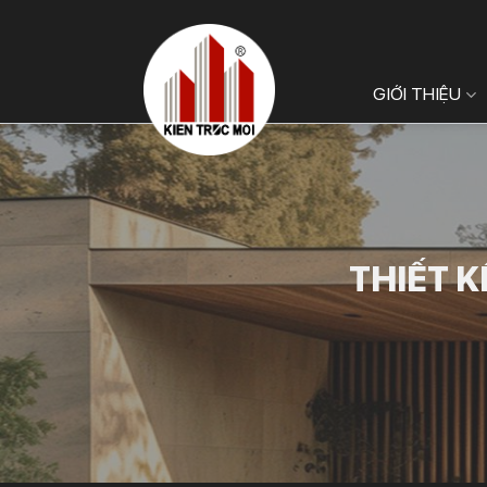
Bỏ
qua
nội
GIỚI THIỆU
dung
THIẾT K