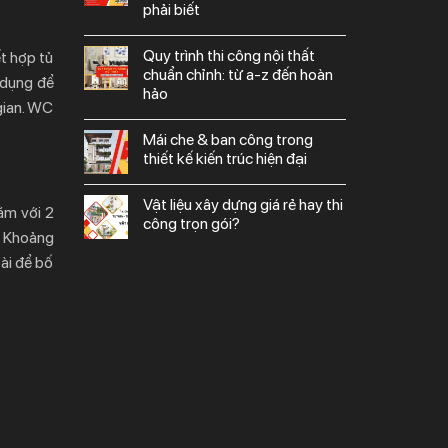
phải biết
quy trình thi công nội thất
t hợp tủ
chuẩn chỉnh: từ a-z đến hoàn
 dụng để
hảo
 gian. WC
mái che & ban công trong
thiết kế kiến trúc hiện đại
vật liệu xây dựng giá rẻ hay thi
ằm với 2
công trọn gói?
. Khoảng
ài để bố