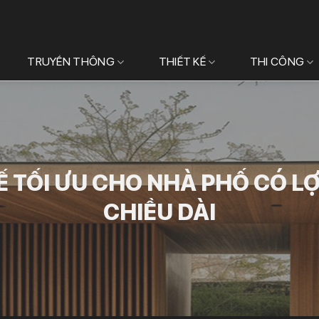
TRUYỀN THÔNG
THIẾT KẾ
THI CÔNG
Ế TỐI ƯU CHO NHÀ PHỐ CÓ LỢ
CHIỀU DÀI