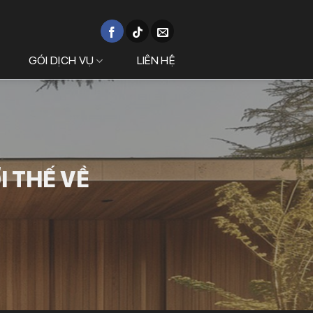
GÓI DỊCH VỤ
LIÊN HỆ
I THẾ VỀ