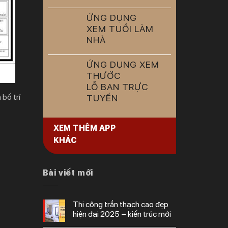
ỨNG DỤNG
XEM TUỔI LÀM
NHÀ
ỨNG DỤNG XEM
THƯỚC
LỖ BAN TRỰC
bố trí
TUYẾN
XEM THÊM APP
KHÁC
Bài viết mới
thi công trần thạch cao đẹp
hiện đại 2025 – kiến trúc mới