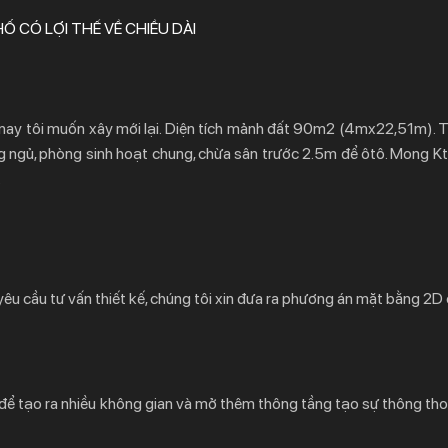
Ố CÓ LỢI THẾ VỀ CHIỀU DÀI
, nay tôi muốn xây mới lại. Diện tích mảnh đất 90m2 (4mx22,51m). 
ng ngủ, phòng sinh hoạt chung, chừa sân trước 2.5m để ôtô. Mong Kt
.
êu cầu tư vấn thiết kế, chúng tôi xin đưa ra phương án mặt bằng 2D
 đa để tạo ra nhiều không gian và mở thêm thông tầng tạo sự thông t