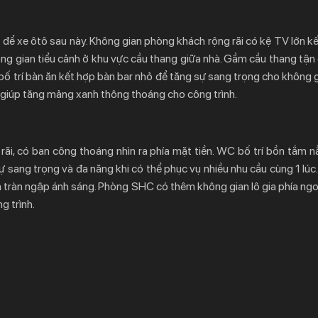
 để xe ôtô sau này. Không gian phòng khách rộng rãi có kệ TV lớn kế
hông gian tiểu cảnh ở khu vực cầu thang giữa nhà. Gầm cầu thang tận
n bố trí bàn ăn kết hợp bàn bar nhỏ để tăng sự sang trọng cho không
au giúp tăng mảng xanh thông thoáng cho công trình.
rãi, có ban công thoáng nhìn ra phía mặt tiền. WC bố trí bồn tắm n
 sang trọng và đa năng khi có thể phục vụ nhiều nhu cầu cùng 1 lúc
ôn tràn ngập ánh sáng. Phòng SHC có thêm không gian lô gia phía ngo
g trình.