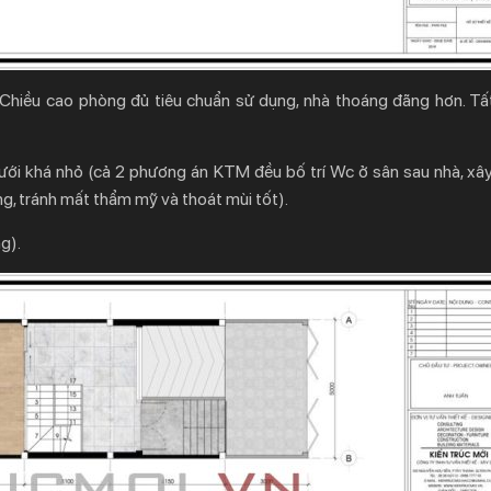
. Chiều cao phòng đủ tiêu chuẩn sử dụng, nhà thoáng đãng hơn. Tấ
dưới khá nhỏ (cả 2 phương án KTM đều bố trí Wc ở sân sau nhà, xây
g, tránh mất thẩm mỹ và thoát mùi tốt).
g).