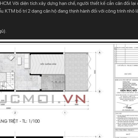
CM. Với diện tích xây dựng hạn chế, người thiết kế cần cân đối lại 
u. KTM bố trí 2 dạng căn hộ đang thịnh hành đối với công trình nhỏ l
gủ).