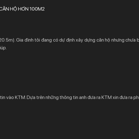
 CĂN HỘ HƠN 100M2
20.5m). Gia đình tôi đang có dự định xây dựng căn hộ nhưng chưa bi
iúp.
m tin vào KTM. Dựa trên những thông tin anh đưa ra KTM xin đưa ra p