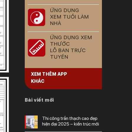
ỨNG DỤNG
XEM TUỔI LÀM
NHÀ
ỨNG DỤNG XEM
THƯỚC
LỖ BAN TRỰC
TUYẾN
XEM THÊM APP
KHÁC
Bài viết mới
thi công trần thạch cao đẹp
hiện đại 2025 – kiến trúc mới