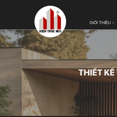
Bỏ
qua
nội
GIỚI THIỆU
dung
THIẾT K