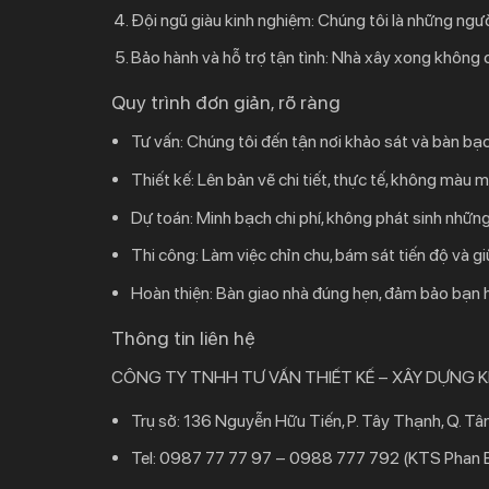
Đội ngũ giàu kinh nghiệm:
Chúng tôi là những ngườ
Bảo hành và hỗ trợ tận tình:
Nhà xây xong không có 
Quy trình đơn giản, rõ ràng
Tư vấn:
Chúng tôi đến tận nơi khảo sát và bàn bạc
Thiết kế:
Lên bản vẽ chi tiết, thực tế, không màu 
Dự toán:
Minh bạch chi phí, không phát sinh những
Thi công:
Làm việc chỉn chu, bám sát tiến độ và gi
Hoàn thiện:
Bàn giao nhà đúng hẹn, đảm bảo bạn hài
Thông tin liên hệ
CÔNG TY TNHH TƯ VẤN THIẾT KẾ – XÂY DỰNG K
Trụ sở:
136 Nguyễn Hữu Tiến, P. Tây Thạnh, Q. T
Tel:
0987 77 77 97 – 0988 777 792 (
KTS Phan 