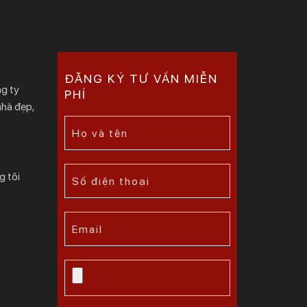
ĐĂNG KÝ TƯ VẤN MIỄN
g ty
PHÍ
nhà đẹp,
g tôi