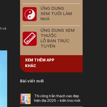
ỨNG DỤNG
XEM TUỔI LÀM
NHÀ
h và
ỨNG DỤNG XEM
THƯỚC
LỖ BAN TRỰC
TUYẾN
XEM THÊM APP
KHÁC
Bài viết mới
thi công trần thạch cao đẹp
hiện đại 2025 – kiến trúc mới