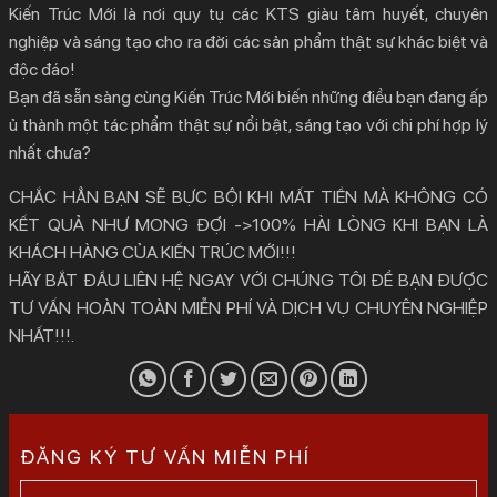
Kiến Trúc Mới là nơi quy tụ các KTS giàu tâm huyết, chuyên
nghiệp và sáng tạo cho ra đời các sản phẩm thật sự khác biệt và
độc đáo!
Bạn đã sẵn sàng cùng Kiến Trúc Mới biến những điều bạn đang ấp
ủ thành một tác phẩm thật sự nổi bật, sáng tạo với chi phí hợp lý
nhất chưa?
CHẮC HẲN BẠN SẼ BỰC BỘI KHI MẤT TIỀN MÀ KHÔNG CÓ
KẾT QUẢ NHƯ MONG ĐỢI ->100% HÀI LÒNG KHI BẠN LÀ
KHÁCH HÀNG CỦA KIẾN TRÚC MỚI!!!
HÃY BẮT ĐẦU LIÊN HỆ NGAY VỚI CHÚNG TÔI ĐỂ BẠN ĐƯỢC
TƯ VẤN HOÀN TOÀN MIỄN PHÍ VÀ DỊCH VỤ CHUYÊN NGHIỆP
NHẤT!!!.
ĐĂNG KÝ TƯ VẤN MIỄN PHÍ