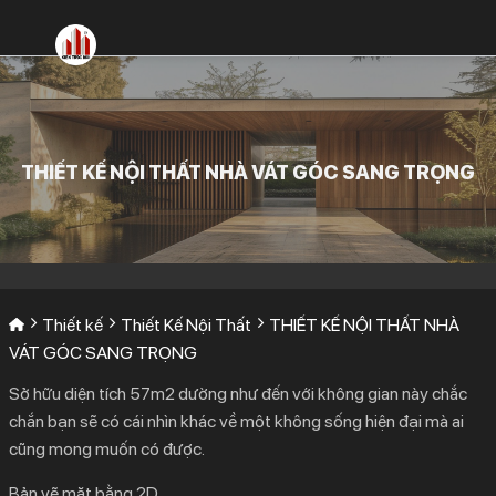
Bỏ
qua
nội
dung
THIẾT KẾ NỘI THẤT NHÀ VÁT GÓC SANG TRỌNG
Thiết kế
Thiết Kế Nội Thất
THIẾT KẾ NỘI THẤT NHÀ
VÁT GÓC SANG TRỌNG
Sở hữu diện tích 57m2 dường như đến với không gian này chắc
chắn bạn sẽ có cái nhìn khác về một không sống hiện đại mà ai
cũng mong muốn có được.
Bản vẽ mặt bằng 2D