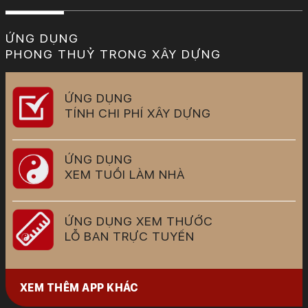
ỨNG DỤNG
PHONG THUỶ TRONG XÂY DỰNG
ỨNG DỤNG
TÍNH CHI PHÍ XÂY DỰNG
ỨNG DỤNG
XEM TUỔI LÀM NHÀ
ỨNG DỤNG XEM THƯỚC
LỖ BAN TRỰC TUYẾN
XEM THÊM APP KHÁC