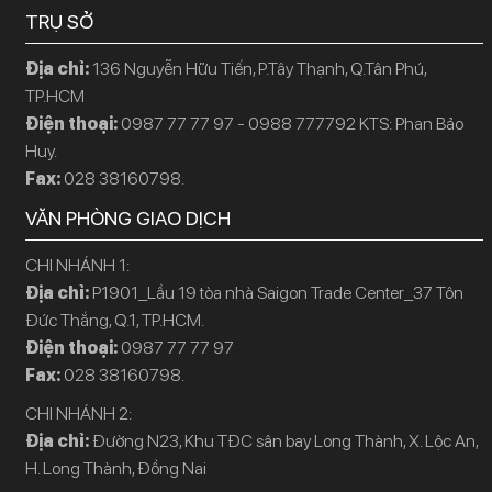
TRỤ SỞ
Địa chỉ:
136 Nguyễn Hữu Tiến, P.Tây Thạnh, Q.Tân Phú,
TP.HCM
Điện thoại:
0987 77 77 97 - 0988 777792 KTS: Phan Bảo
Huy.
Fax:
028 38160798.
VĂN PHÒNG GIAO DỊCH
CHI NHÁNH 1:
Địa chỉ:
P1901_Lầu 19 tòa nhà Saigon Trade Center_37 Tôn
Đức Thắng, Q.1, TP.HCM.
Điện thoại:
0987 77 77 97
Fax:
028 38160798.
CHI NHÁNH 2:
Địa chỉ:
Đường N23, Khu TĐC sân bay Long Thành, X. Lộc An,
H. Long Thành, Đồng Nai