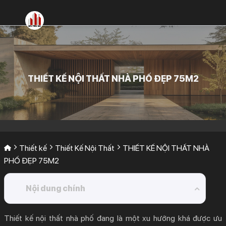
Bỏ
qua
nội
dung
THIẾT KẾ NỘI THẤT NHÀ PHỐ ĐẸP 75M2
Thiết kế
Thiết Kế Nội Thất
THIẾT KẾ NỘI THẤT NHÀ
PHỐ ĐẸP 75M2
Nội dung chính
1.
Bản market sơ bộ mẫu thiết kế nội thất nhà phố
Thiết kế nội thất nhà phố
đang là một xu hướng khá được ưu
đẹp.