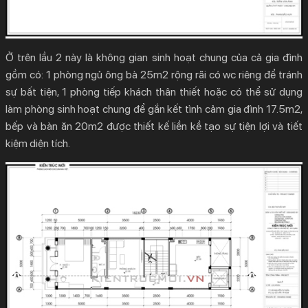
Ở trên lầu 2 này là không gian sinh hoạt chung của cả gia đình
gồm có: 1 phòng ngủ ông bà 25m2 rộng rãi có wc riêng để tránh
sự bất tiện, 1 phòng tiếp khách thân thiết hoặc có thể sử dụng
làm phòng sinh hoạt chung để gắn kết tình cảm gia đình 17.5m2,
bếp và bàn ăn 20m2 được thiết kế liền kề tạo sự tiện lợi và tiết
kiệm diện tích.