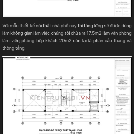
Với
mẫu thiết kế nội thất nhà phố
này thì tầng lửng sẽ được dùng
làm không gian làm việc, chúng tôi chừa ra 17.5m2 làm văn phòng
làm việc, phòng tiếp khách 20m2 còn lại là phần cầu thang và
thông tầng.