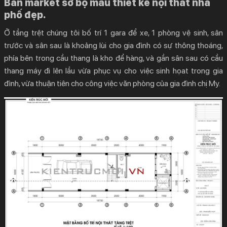
Bản market sơ bộ mẫu thiết kế nội thất nhà
phố đẹp.
Ở tầng trệt chúng tôi bố trí 1 gara để xe, 1 phòng vệ sinh, sân
trước và sân sau là khoảng lùi cho gia đình có sự thông thoáng,
phía bên trong cầu thang là kho để hàng, và gần sân sau có cầu
thang máy đi lên lầu vừa phục vụ cho việc sinh họat trong gia
đình, vừa thuận tiên cho công việc văn phòng của gia đình chị My.