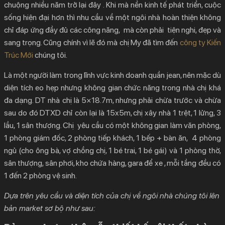
chuộng nhiều năm trở lại đây . Khi mà nền kinh tế phát triển, cuộc
2.
Hình ảnh thiết kế nội thất nhà phố 75m2
sống hiện đại hơn thì nhu cầu về một ngôi nhà hoàn thiện không
2.1.
Thiết kế nội thất nhà phố tầng lửng
chỉ đáp ứng đầy đủ các công năng, mà còn phải tiện nghi, đẹp và
2.2.
Thiết kế nội thất lầu 1 nhà phố 75m2
sang trọng. Cũng chính vì lẽ đó mà chị My đã tìm đến
công ty Kiến
Trúc Mới
chúng tôi.
2.3.
Thiết kế nội thất lầu 2 mẫu nhà phố 75m2
2.4.
Thiết kế nội thất lầu 3 mẫu nhà phố nhỏ đẹp
Là một người làm trong lĩnh vực kinh doanh quần jean, nên mặc dù
2.5.
Thiết kế nội thất sân thượng mẫu nhà phố 75m2
diện tích eo hẹp nhưng không gian chức năng trong nhà chị khá
đa dạng. DT nhà chị là 5×18.7m, nhưng phải chừa trước và chừa
sau do đó DTXD chỉ còn lại là 15x5m, chị xây nhà 1 trệt, 1 lửng, 3
lầu, 1 sân thượng. Chị yêu cầu có một không gian làm văn phòng,
1 phòng giám đốc, 2 phòng tiếp khách, 1 bếp + bàn ăn, 4 phòng
ngủ (cho ông bà, vợ chồng chị, 1 bé trai, 1 bé gái) và 1 phòng thờ,
sân thượng, sân phơi, kho chứa hàng, gara để xe , mỗi tầng đều có
1 đến 2 phòng vệ sinh.
Dựa trên yêu cầu và diện tích của chị về ngôi nhà chúng tôi lên
bản market sơ bộ như sau: