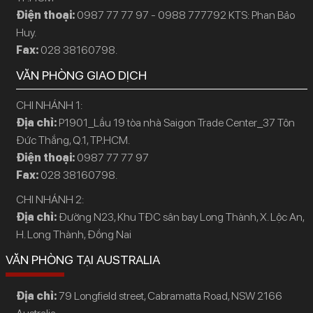
Điện thoại:
0987 77 77 97 - 0988 777792 KTS: Phan Bảo
Huy.
Fax:
028 38160798.
VĂN PHÒNG GIAO DỊCH
CHI NHÁNH 1:
Địa chỉ:
P1901_Lầu 19 tòa nhà Saigon Trade Center_37 Tôn
Đức Thắng, Q.1, TP.HCM.
Điện thoại:
0987 77 77 97
Fax:
028 38160798.
CHI NHÁNH 2:
Địa chỉ:
Đường N23, Khu TĐC sân bay Long Thành, X. Lộc An,
H. Long Thành, Đồng Nai
VĂN PHÒNG TẠI AUSTRALIA
Địa chỉ:
79 Longfield street, Cabramatta Road, NSW 2166