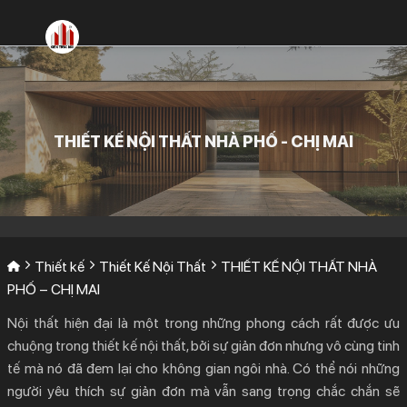
Bỏ
qua
nội
dung
THIẾT KẾ NỘI THẤT NHÀ PHỐ - CHỊ MAI
Thiết kế
Thiết Kế Nội Thất
THIẾT KẾ NỘI THẤT NHÀ
PHỐ – CHỊ MAI
Nội thất hiện đại là một trong những phong cách rất được ưu
chuộng trong thiết kế nội thất, bởi sự giản đơn nhưng vô cùng tinh
tế mà nó đã đem lại cho không gian ngôi nhà. Có thể nói những
người yêu thích sự giản đơn mà vẫn sang trọng chắc chắn sẽ