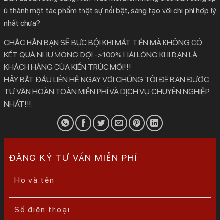
ủ thành một tác phẩm thật sự nổi bật, sáng tạo với chi phí hợp lý
nhất chưa?
CHẮC HẲN BẠN SẼ BỰC BỘI KHI MẤT TIỀN MÀ KHÔNG CÓ
KẾT QUẢ NHƯ MONG ĐỢI ->100% HÀI LÒNG KHI BẠN LÀ
KHÁCH HÀNG CỦA KIẾN TRÚC MỚI!!!
HÃY BẮT ĐẦU LIÊN HỆ NGAY VỚI CHÚNG TÔI ĐỂ BẠN ĐƯỢC
TƯ VẤN HOÀN TOÀN MIỄN PHÍ VÀ DỊCH VỤ CHUYÊN NGHIỆP
NHẤT!!!.
ĐĂNG KÝ TƯ VẤN MIỄN PHÍ