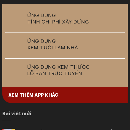
ỨNG DỤNG
TÍNH CHI PHÍ XÂY DỰNG
ỨNG DỤNG
XEM TUỔI LÀM NHÀ
ỨNG DỤNG XEM THƯỚC
LỖ BAN TRỰC TUYẾN
XEM THÊM APP KHÁC
Bài viết mới