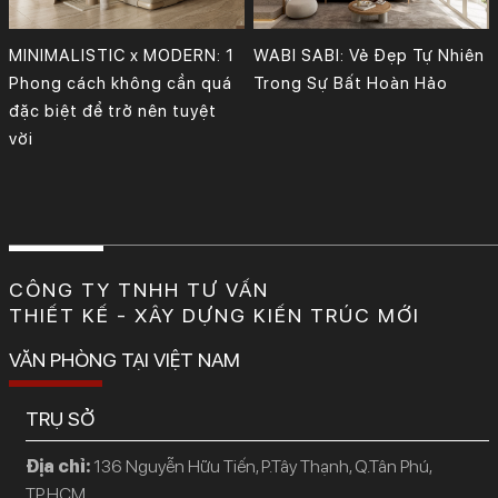
MINIMALISTIC x MODERN: 1
WABI SABI: Vẻ Đẹp Tự Nhiên
Phong cách không cần quá
Trong Sự Bất Hoàn Hảo
đặc biệt để trở nên tuyệt
vời
CÔNG TY TNHH TƯ VẤN
THIẾT KẾ - XÂY DỰNG KIẾN TRÚC MỚI
VĂN PHÒNG TẠI VIỆT NAM
TRỤ SỞ
Địa chỉ:
136 Nguyễn Hữu Tiến, P.Tây Thạnh, Q.Tân Phú,
TP.HCM