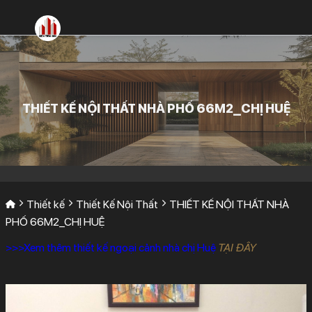
Bỏ
qua
nội
dung
THIẾT KẾ NỘI THẤT NHÀ PHỐ 66M2_CHỊ HUỆ
Thiết kế
Thiết Kế Nội Thất
THIẾT KẾ NỘI THẤT NHÀ
PHỐ 66M2_CHỊ HUỆ
>>>Xem thêm thiết kế ngoại cảnh nhà chị Huệ
TẠI ĐÂY