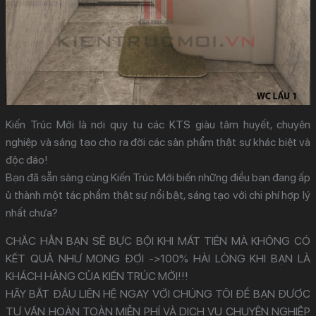
Kiến Trúc Mới là nơi quy tụ các KTS giàu tâm huyết, chuyên
nghiệp và sáng tạo cho ra đời các sản phẩm thật sự khác biệt và
độc đáo!
Bạn đã sẵn sàng cùng Kiến Trúc Mới biến những điều bạn đang ấp
ủ thành một tác phẩm thật sự nổi bật, sáng tạo với chi phí hợp lý
nhất chưa?
CHẮC HẲN BẠN SẼ BỰC BỘI KHI MẤT TIỀN MÀ KHÔNG CÓ
KẾT QUẢ NHƯ MONG ĐỢI ->100% HÀI LÒNG KHI BẠN LÀ
KHÁCH HÀNG CỦA KIẾN TRÚC MỚI!!!
HÃY BẮT ĐẦU LIÊN HỆ NGAY VỚI CHÚNG TÔI ĐỂ BẠN ĐƯỢC
TƯ VẤN HOÀN TOÀN MIỄN PHÍ VÀ DỊCH VỤ CHUYÊN NGHIỆP