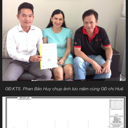
GĐ.KTS. Phan Bảo Huy chụp ảnh lưu niệm cùng GĐ chị Huệ