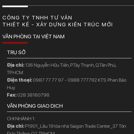
CÔNG TY TNHH TƯ VẤN
THIẾT KẾ - XÂY DỰNG KIẾN TRÚC MỚI
VĂN PHÒNG TẠI VIỆT NAM
TRỤ SỞ
Địa chỉ:
136 Nguyễn Hữu Tiến, P.Tây Thạnh, Q.Tân Phú,
TP.HCM
Điện thoại:
0987 77 77 97 - 0988 777792 KTS: Phan Bảo
Huy.
Fax:
028 38160798.
VĂN PHÒNG GIAO DỊCH
CHI NHÁNH 1:
Địa chỉ:
P1901_Lầu 19 tòa nhà Saigon Trade Center_37 Tôn
Đức Thắng, Q.1, TP.HCM.