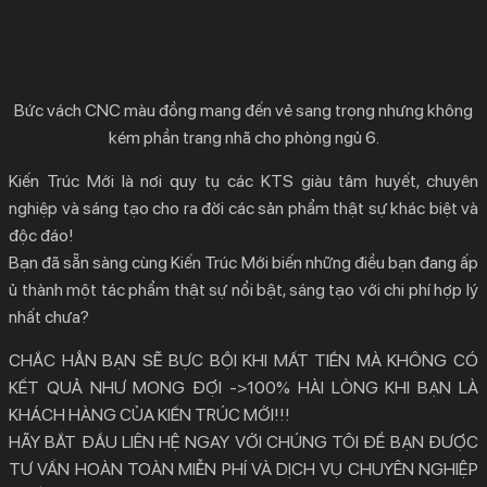
Bức vách CNC màu đồng mang đến vẻ sang trọng nhưng không
kém phần trang nhã cho phòng ngủ 6.
Kiến Trúc Mới là nơi quy tụ các KTS giàu tâm huyết, chuyên
nghiệp và sáng tạo cho ra đời các sản phẩm thật sự khác biệt và
độc đáo!
Bạn đã sẵn sàng cùng Kiến Trúc Mới biến những điều bạn đang ấp
ủ thành một tác phẩm thật sự nổi bật, sáng tạo với chi phí hợp lý
nhất chưa?
CHẮC HẲN BẠN SẼ BỰC BỘI KHI MẤT TIỀN MÀ KHÔNG CÓ
KẾT QUẢ NHƯ MONG ĐỢI ->100% HÀI LÒNG KHI BẠN LÀ
KHÁCH HÀNG CỦA KIẾN TRÚC MỚI!!!
HÃY BẮT ĐẦU LIÊN HỆ NGAY VỚI CHÚNG TÔI ĐỂ BẠN ĐƯỢC
TƯ VẤN HOÀN TOÀN MIỄN PHÍ VÀ DỊCH VỤ CHUYÊN NGHIỆP