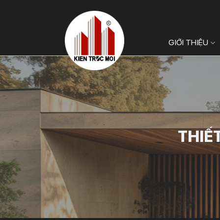
Bỏ
qua
nội
GIỚI THIỆU
dung
THIẾT