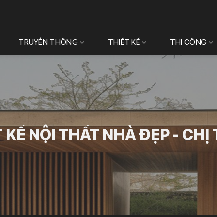
TRUYỀN THÔNG
THIẾT KẾ
THI CÔNG
 KẾ NỘI THẤT NHÀ ĐẸP - CHỊ