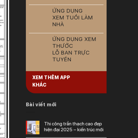
ỨNG DỤNG
XEM TUỔI LÀM
NHÀ
ỨNG DỤNG XEM
THƯỚC
LỖ BAN TRỰC
TUYẾN
XEM THÊM APP
KHÁC
Bài viết mới
thi công trần thạch cao đẹp
hiện đại 2025 – kiến trúc mới