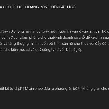
VỪA CHO THUÊ THOÁNG RỘNG ĐẾN BẤT NGỜ
 Nay vợ chồng mình muốn xây một ngôi nhà vừa ở vừa làm căn hộ c
 muốn sử dụng làm phòng cho thuê kinh doanh có chỗ để xe phía sau. 
 2 và tầng thượng mình muốn bố trí 4 căn hộ cho thuê với đầy đủ ti
ê. Nhờ kiến trúc sư và quý công ty tư vấn bố trí giúp.
iết kế từ chị, KTM xin phép đưa ra phương án bố trí không gian cho 