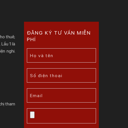
ĐĂNG KÝ TƯ VẤN MIỄN
ho thuê;
PHÍ
Lầu 1 là
ện nghi.
chị tham