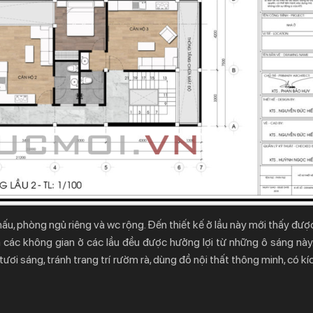
nấu, phòng ngủ riêng và wc rộng. Đến thiết kế ở lầu này mới thấy đư
ả các không gian ở các lầu đều được hưởng lợi từ những ô sáng này.
ươi sáng, tránh trang trí rườm rà, dùng đồ nội thất thông minh, có k