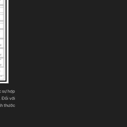
ợc sự hợp
 Đối với
ích thước