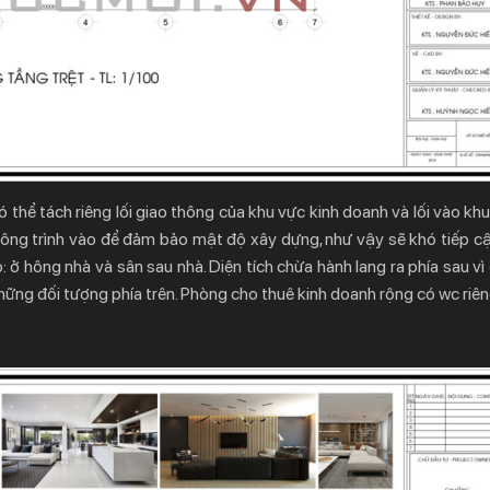
có thể tách riêng lối giao thông của khu vực kinh doanh và lối vào kh
i công trình vào để đảm bảo mật độ xây dựng, như vậy sẽ khó tiếp c
 ở hông nhà và sân sau nhà. Diện tích chừa hành lang ra phía sau vì
những đối tượng phía trên. Phòng cho thuê kinh doanh rộng có wc riên