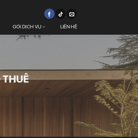
GÓI DỊCH VỤ
LIÊN HỆ
O THUÊ