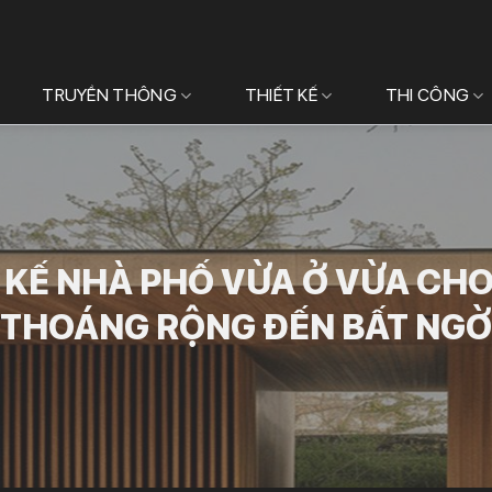
TRUYỀN THÔNG
THIẾT KẾ
THI CÔNG
 KẾ NHÀ PHỐ VỪA Ở VỪA CH
THOÁNG RỘNG ĐẾN BẤT NGỜ