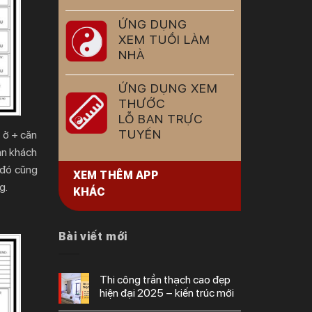
ỨNG DỤNG
XEM TUỔI LÀM
NHÀ
ỨNG DỤNG XEM
THƯỚC
LỖ BAN TRỰC
TUYẾN
u ở + căn
ận khách
 đó cũng
XEM THÊM APP
g.
KHÁC
Bài viết mới
thi công trần thạch cao đẹp
hiện đại 2025 – kiến trúc mới