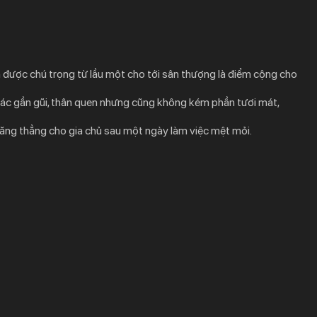
–
Thiết Kế Nhà Phố 8×8: Giải Pháp Hoàn Hảo
K
Cho Không Gian Sống Hiện Đại
t
C MỚI