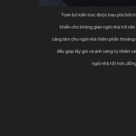
Toàn bộ kiến trúc được bao phủ bởi m
khiến cho không gian ngôi nhà trở nên
càng làm cho ngôi nhà thêm phần thoáng m
đều
giúp lấy gió và ánh sáng tự nhiên 
ngôi nhà tốt hơn, đồn
Bên cạnh đó, những mảng kiến trúc xanh
kiến trúc này, nó vừa mang lại cảm 
trong lành góp phần giải tỏa 