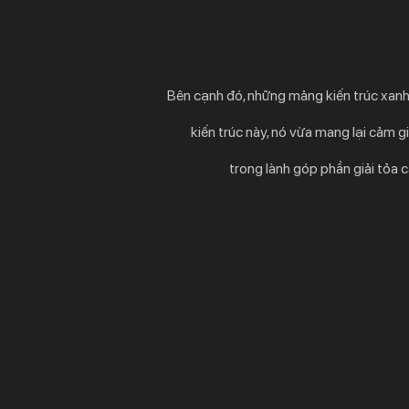
Thiết Kế Kiến Trúc Kết Hợp Gỗ Lam Và Đá 
Vẻ Đẹp Độc Đáo Từ Kiến Trúc Mới
CÔNG TY TNHH TƯ VẤN
THIẾT KẾ - XÂY DỰNG KIẾN TRÚ
VĂN PHÒNG TẠI VIỆT NAM
TRỤ SỞ