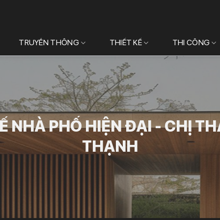
TRUYỀN THÔNG
THIẾT KẾ
THI CÔNG
Ế NHÀ PHỐ HIỆN ĐẠI - CHỊ T
THẠNH