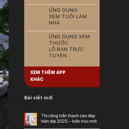
ỨNG DỤNG
XEM TUỔI LÀM
NHÀ
ỨNG DỤNG XEM
THƯỚC
LỖ BAN TRỰC
TUYẾN
XEM THÊM APP
KHÁC
Bài viết mới
thi công trần thạch cao đẹp
hiện đại 2025 – kiến trúc mới