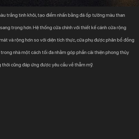
àu trắng tinh khôi, tạo điểm nhấn bằng đá ốp tường màu than
 sang trọng hơn. Hệ thống cửa chính với thiết kế cánh cửa rộng
át và rộng hơn so với diện tích thực, cửa phụ được phân bổ đồng
và trong nhà một cách tối đa nhằm góp phần cải thiện phong thủy
g thời cũng đáp ứng được yêu cầu về thẫm mỹ.
 được chú trọng từ lầu một cho tới sân thượng là điểm cộng cho
giác gần gũi, thân quen nhưng cũng không kém phần tươi mát,
căng thẳng cho gia
chủ sau một ngày làm việc mệt mỏi.