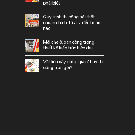
t và độc
phải biết
 phí hợp
quy trình thi công nội thất
chuẩn chỉnh: từ a-z đến hoàn
hảo
 BẠN LÀ
mái che & ban công trong
thiết kế kiến trúc hiện đại
 NGHIỆP
vật liệu xây dựng giá rẻ hay thi
công trọn gói?