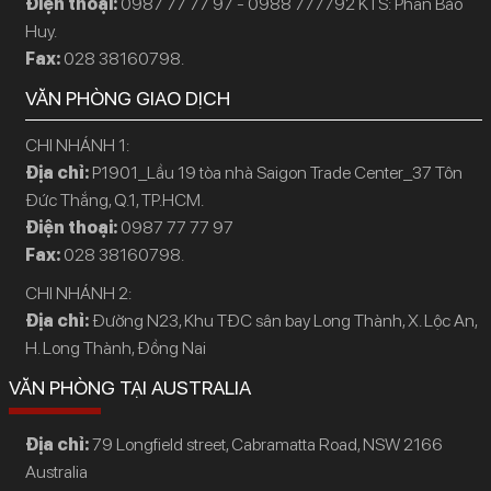
Điện thoại:
0987 77 77 97 - 0988 777792 KTS: Phan Bảo
Huy.
Fax:
028 38160798.
VĂN PHÒNG GIAO DỊCH
CHI NHÁNH 1:
Địa chỉ:
P1901_Lầu 19 tòa nhà Saigon Trade Center_37 Tôn
Đức Thắng, Q.1, TP.HCM.
Điện thoại:
0987 77 77 97
Fax:
028 38160798.
CHI NHÁNH 2:
Địa chỉ:
Đường N23, Khu TĐC sân bay Long Thành, X. Lộc An,
H. Long Thành, Đồng Nai
VĂN PHÒNG TẠI AUSTRALIA
Địa chỉ:
79 Longfield street, Cabramatta Road, NSW 2166
Australia