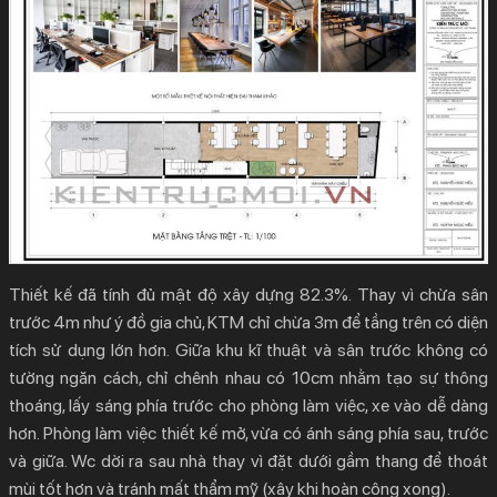
Thiết kế đã tính đủ mật độ xây dựng 82.3%. Thay vì chừa sân
trước 4m như ý đồ gia chủ, KTM chỉ chừa 3m để tầng trên có diện
tích sử dụng lớn hơn. Giữa khu kĩ thuật và sân trước không có
tường ngăn cách, chỉ chênh nhau có 10cm nhằm tạo sự thông
thoáng, lấy sáng phía trước cho phòng làm việc, xe vào dễ dàng
hơn. Phòng làm việc thiết kế mở, vừa có ánh sáng phía sau, trước
và giữa. Wc dời ra sau nhà thay vì đặt dưới gầm thang để thoát
mùi tốt hơn và tránh mất thẩm mỹ (xây khi hoàn công xong).