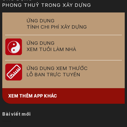
PHONG THUỶ TRONG XÂY DỰNG
ỨNG DỤNG
TÍNH CHI PHÍ XÂY DỰNG
ỨNG DỤNG
XEM TUỔI LÀM NHÀ
ỨNG DỤNG XEM THƯỚC
LỖ BAN TRỰC TUYẾN
XEM THÊM APP KHÁC
Bài viết mới