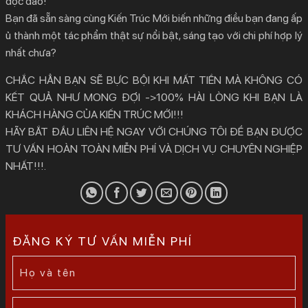
độc đáo!
Bạn đã sẵn sàng cùng Kiến Trúc Mới biến những điều bạn đang ấp
ủ thành một tác phẩm thật sự nổi bật, sáng tạo với chi phí hợp lý
nhất chưa?
CHẮC HẲN BẠN SẼ BỰC BỘI KHI MẤT TIỀN MÀ KHÔNG CÓ
KẾT QUẢ NHƯ MONG ĐỢI ->100% HÀI LÒNG KHI BẠN LÀ
KHÁCH HÀNG CỦA KIẾN TRÚC MỚI!!!
HÃY BẮT ĐẦU LIÊN HỆ NGAY VỚI CHÚNG TÔI ĐỂ BẠN ĐƯỢC
TƯ VẤN HOÀN TOÀN MIỄN PHÍ VÀ DỊCH VỤ CHUYÊN NGHIỆP
NHẤT!!!.
ĐĂNG KÝ TƯ VẤN MIỄN PHÍ