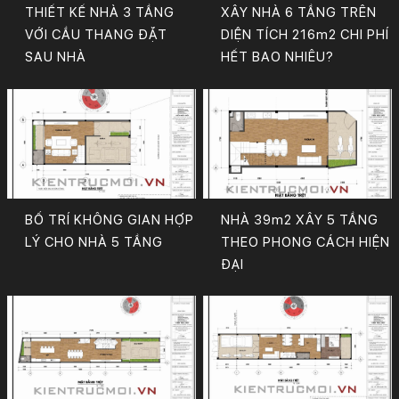
THIẾT KẾ NHÀ 3 TẦNG
XÂY NHÀ 6 TẦNG TRÊN
VỚI CẦU THANG ĐẶT
DIỆN TÍCH 216m2 CHI PHÍ
SAU NHÀ
HẾT BAO NHIÊU?
BỐ TRÍ KHÔNG GIAN HỢP
NHÀ 39m2 XÂY 5 TẦNG
LÝ CHO NHÀ 5 TẦNG
THEO PHONG CÁCH HIỆN
ĐẠI