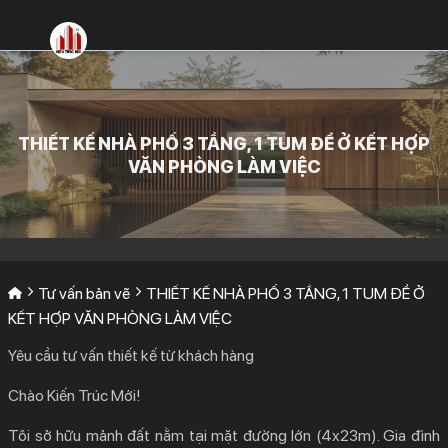
Bỏ
qua
nội
dung
THIẾT KẾ NHÀ PHỐ 3 TẦNG, 1 TUM ĐỂ Ở KẾT HỢP
VĂN PHÒNG LÀM VIỆC
Tư vấn bản vẽ
THIẾT KẾ NHÀ PHỐ 3 TẦNG, 1 TUM ĐỂ Ở
KẾT HỢP VĂN PHÒNG LÀM VIỆC
Yêu cầu tư vấn thiết kế từ khách hàng
Chào Kiến Trúc Mới!
Tôi sở hữu mảnh đất nằm tại mặt đường lớn (4x23m). Gia đình