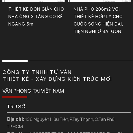
THIẾT KẾ ĐƠN GIẢN CHO
NHÀ PHỐ 206m2 VỚI
NHÀ ỐNG 3 TẦNG CÓ BỀ
THIẾT KẾ HỢP LÝ CHO
NGANG 5m
CUỘC SỐNG HIỆN ĐẠI,
TIỆN NGHI Ở SÀI GÒN
CÔNG TY TNHH TƯ VẤN
THIẾT KẾ - XÂY DỰNG KIẾN TRÚC MỚI
VĂN PHÒNG TẠI VIỆT NAM
TRỤ SỞ
Địa chỉ:
136 Nguyễn Hữu Tiến, P.Tây Thạnh, Q.Tân Phú,
TP.HCM