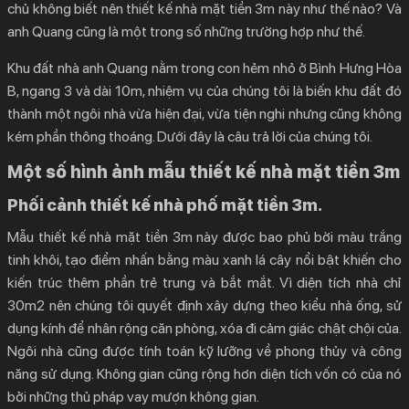
chủ không biết nên
thiết kế nhà mặt tiền 3m
này như thế nào? Và
1.2.
Thiết kế phòng khách mẫu thiết kế nhà phố mặt tiền
anh Quang cũng là một trong số những trường hợp như thế.
3m.
Khu đất nhà anh Quang nằm trong con hẻm nhỏ ở Bình Hưng Hòa
1.3.
Phòng bếp mẫu thiết kế mặt tiền 3m.
B, ngang 3 và dài 10m, nhiệm vụ của chúng tôi là biến khu đất đó
1.4.
Thiết kế phòng ngủ mẫu thiết kế mặt tiền 3m.
thành một ngôi nhà vừa hiện đại, vừa tiện nghi nhưng cũng không
kém phần thông thoáng. Dưới đây là câu trả lời của chúng tôi.
Một số hình ảnh mẫu thiết kế nhà mặt tiền 3m
Phối cảnh thiết kế nhà phố mặt tiền 3m.
Mẫu thiết kế nhà mặt tiền 3m
này được bao phủ bời màu trắng
tinh khôi, tạo điểm nhấn bằng màu xanh lá cây nổi bật khiến cho
kiến trúc thêm phần trẻ trung và bắt mắt. Vì diện tích nhà chỉ
30m2 nên chúng tôi quyết định xây dựng theo kiểu nhà ống, sử
dụng kính để nhân rộng căn phòng, xóa đi cảm giác chật chội của.
Ngôi nhà cũng được tính toán kỹ lưỡng về phong thủy và công
năng sử dụng. Không gian cũng rộng hơn diện tích vốn có của nó
bởi những thủ pháp vay mượn không gian.