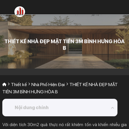
Bỏ
qua
nội
dung
THIẾT KẾ NHÀ ĐẸP MẶT TIỀN 3M BÌNH HƯNG HÒA
B
Thiết kế
Nhà Phố Hiện Đại
THIẾT KẾ NHÀ ĐẸP MẶT
TIỀN 3M BÌNH HƯNG HÒA B
Nội dung chính
1.
Một số hình ảnh mẫu thiết kế nhà mặt tiền 3m
Với diện tích 30m2 quả thực nó rất khiêm tốn và khiến nhiều gia
1.1.
Phối cảnh thiết kế nhà phố mặt tiền 3m.