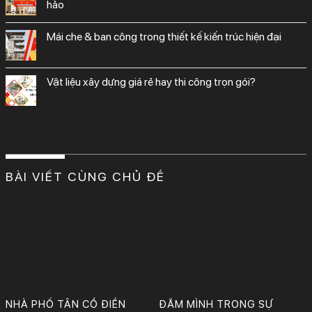
hảo
mái che & ban công trong thiết kế kiến trúc hiện đại
vật liệu xây dựng giá rẻ hay thi công trọn gói?
BÀI VIẾT CÙNG CHỦ ĐỀ
Nhà phố tân cổ điển sang trọng với thiết kế phòng khách, bếp, phòng ngủ và WC đầy nghệ thuật. Vẻ đẹp vượt thời gian, đậm chất quý phái và tinh tế trong từng chi tiết.
Thiết kế: KTS Phan Bảo Huy & cộng sự.
Công Ty TNHH Tư Vấn, Thiết Kế – Xây Dựng KIẾN TRÚC MỚI
NHÀ PHỐ TÂN CỔ ĐIỂN
ĐẮM MÌNH TRONG SỰ