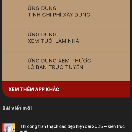
ỨNG DỤNG
TÍNH CHI PHÍ XÂY DỰNG
ỨNG DỤNG
XEM TUỔI LÀM NHÀ
ỨNG DỤNG XEM THƯỚC
LỖ BAN TRỰC TUYẾN
XEM THÊM APP KHÁC
Bài viết mới
thi công trần thạch cao đẹp hiện đại 2025 – kiến trúc
mới