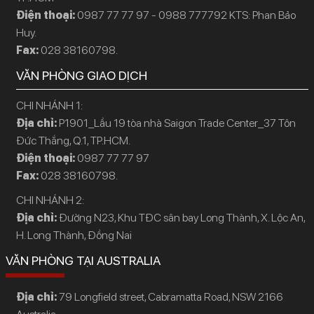
Điện thoại:
0987 77 77 97 - 0988 777792 KTS: Phan Bảo
Huy.
Fax:
028 38160798.
VĂN PHÒNG GIAO DỊCH
CHI NHÁNH 1:
Địa chỉ:
P1901_Lầu 19 tòa nhà Saigon Trade Center_37 Tôn
Đức Thắng, Q.1, TP.HCM.
Điện thoại:
0987 77 77 97
Fax:
028 38160798.
CHI NHÁNH 2:
Địa chỉ:
Đường N23, Khu TĐC sân bay Long Thành, X. Lộc An,
H. Long Thành, Đồng Nai
VĂN PHÒNG TẠI AUSTRALIA
Địa chỉ:
79 Longfield street, Cabramatta Road, NSW 2166