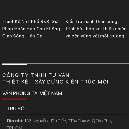
Thiết Kế Nhà Phố 8×8: Giải
Kiến trúc sinh thái-công
Pháp Hoàn Hảo Cho Không
trình hòa hợp với thiên nhiên
Gian Sống Hiện Đại
và bền vững với môi trường
CÔNG TY TNHH TƯ VẤN
THIẾT KẾ - XÂY DỰNG KIẾN TRÚC MỚI
VĂN PHÒNG TẠI VIỆT NAM
TRỤ SỞ
Địa chỉ:
136 Nguyễn Hữu Tiến, P.Tây Thạnh, Q.Tân Phú,
TP.HCM