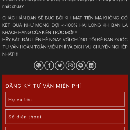
nhất chưa?
CHẮC HẲN BẠN SẼ BỰC BỘI KHI MẤT TIỀN MÀ KHÔNG CÓ
KẾT QUẢ NHƯ MONG ĐỢI ->100% HÀI LÒNG KHI BẠN LÀ
KHÁCH HÀNG CỦA KIẾN TRÚC MỚI!!!
HÃY BẮT ĐẦU LIÊN HỆ NGAY VỚI CHÚNG TÔI ĐỂ BẠN ĐƯỢC
TƯ VẤN HOÀN TOÀN MIỄN PHÍ VÀ DỊCH VỤ CHUYÊN NGHIỆP
NHẤT!!!
ĐĂNG KÝ TƯ VẤN MIỄN PHÍ