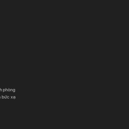
ch phòng
m bức xạ