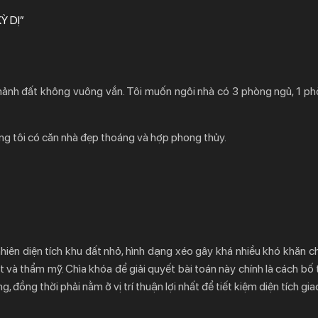
Ỳ DỊ”
mảnh đất không vuông vắn. Tôi muốn ngôi nhà có 3 phòng ngủ, 1 ph
ồng tôi có căn nhà đẹp thoáng và hợp phong thủy.
 nhiên diện tích khu đất nhỏ, hình dạng xéo gây khá nhiều khó khăn 
t và thẩm mỹ. Chìa khóa để giải quyết bài toán này chính là cách bố 
 đồng thời phải nằm ở vị trí thuận lợi nhất để tiết kiệm diện tích gia