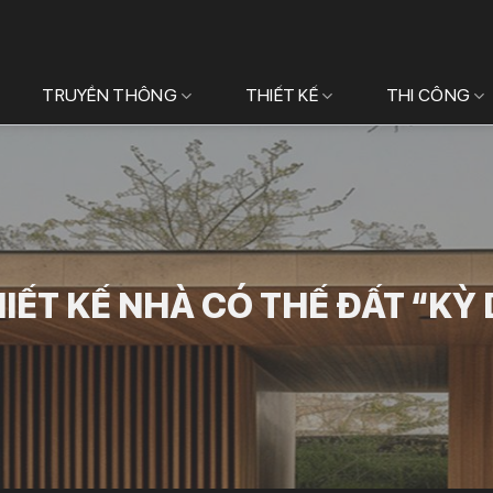
TRUYỀN THÔNG
THIẾT KẾ
THI CÔNG
IẾT KẾ NHÀ CÓ THẾ ĐẤT “KỲ 