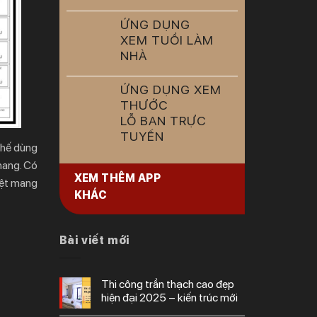
ỨNG DỤNG
XEM TUỔI LÀM
NHÀ
ỨNG DỤNG XEM
THƯỚC
LỖ BAN TRỰC
TUYẾN
 chế dùng
hang. Có
XEM THÊM APP
rệt mang
KHÁC
Bài viết mới
thi công trần thạch cao đẹp
hiện đại 2025 – kiến trúc mới