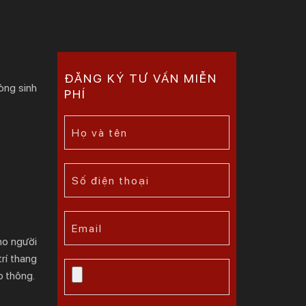
ĐĂNG KÝ TƯ VẤN MIỄN
òng sinh
PHÍ
cho người
trí thang
o thông.