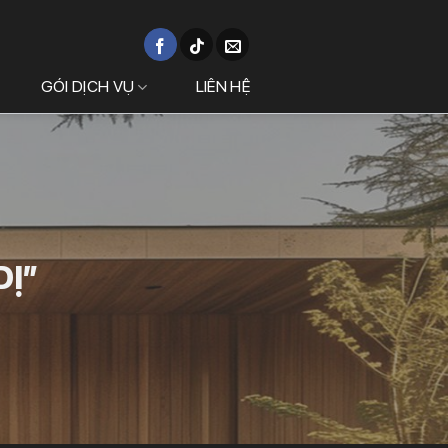
GÓI DỊCH VỤ
LIÊN HỆ
DỊ”