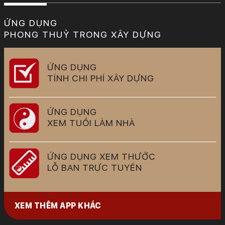
ỨNG DỤNG
PHONG THUỶ TRONG XÂY DỰNG
ỨNG DỤNG
TÍNH CHI PHÍ XÂY DỰNG
ỨNG DỤNG
XEM TUỔI LÀM NHÀ
ỨNG DỤNG XEM THƯỚC
LỖ BAN TRỰC TUYẾN
XEM THÊM APP KHÁC