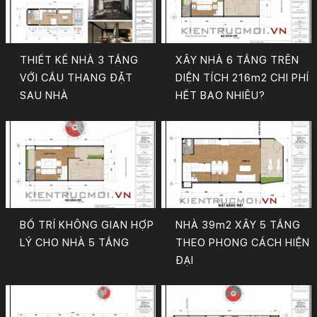
THIẾT KẾ NHÀ 3 TẦNG
XÂY NHÀ 6 TẦNG TRÊN
VỚI CẦU THANG ĐẶT
DIỆN TÍCH 216m2 CHI PHÍ
SAU NHÀ
HẾT BAO NHIÊU?
BỐ TRÍ KHÔNG GIAN HỢP
NHÀ 39m2 XÂY 5 TẦNG
LÝ CHO NHÀ 5 TẦNG
THEO PHONG CÁCH HIỆN
ĐẠI