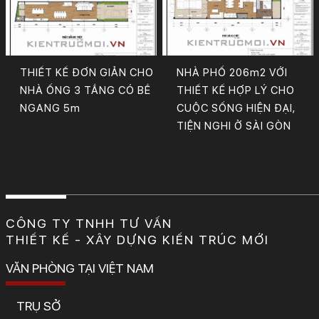
THIẾT KẾ ĐƠN GIẢN CHO
NHÀ PHỐ 206m2 VỚI
NHÀ ỐNG 3 TẦNG CÓ BỀ
THIẾT KẾ HỢP LÝ CHO
NGANG 5m
CUỘC SỐNG HIỆN ĐẠI,
TIỆN NGHI Ở SÀI GÒN
CÔNG TY TNHH TƯ VẤN
THIẾT KẾ - XÂY DỰNG KIẾN TRÚC MỚI
VĂN PHÒNG TẠI VIỆT NAM
TRỤ SỞ