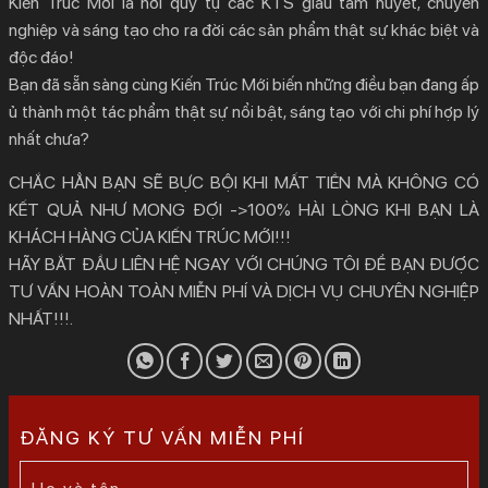
Kiến Trúc Mới là nơi quy tụ các KTS giàu tâm huyết, chuyên
nghiệp và sáng tạo cho ra đời các sản phẩm thật sự khác biệt và
độc đáo!
Bạn đã sẵn sàng cùng Kiến Trúc Mới biến những điều bạn đang ấp
ủ thành một tác phẩm thật sự nổi bật, sáng tạo với chi phí hợp lý
nhất chưa?
CHẮC HẲN BẠN SẼ BỰC BỘI KHI MẤT TIỀN MÀ KHÔNG CÓ
KẾT QUẢ NHƯ MONG ĐỢI ->100% HÀI LÒNG KHI BẠN LÀ
KHÁCH HÀNG CỦA KIẾN TRÚC MỚI!!!
HÃY BẮT ĐẦU LIÊN HỆ NGAY VỚI CHÚNG TÔI ĐỂ BẠN ĐƯỢC
TƯ VẤN HOÀN TOÀN MIỄN PHÍ VÀ DỊCH VỤ CHUYÊN NGHIỆP
NHẤT!!!.
ĐĂNG KÝ TƯ VẤN MIỄN PHÍ