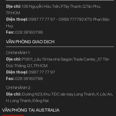
Địa chỉ:
136 Nguyễn Hữu Tiến, P.Tây Thạnh, Q.Tân Phú,
TP.HCM
Điện thoại:
0987 77 77 97 - 0988 777792 KTS: Phan Bảo
Huy.
Fax:
028 38160798.
VĂN PHÒNG GIAO DỊCH
CHI NHÁNH 1:
Địa chỉ:
P1901_Lầu 19 tòa nhà Saigon Trade Center_37 Tôn
Đức Thắng, Q.1, TP.HCM.
Điện thoại:
0987 77 77 97
Fax:
028 38160798.
CHI NHÁNH 2:
Địa chỉ:
Đường N23, Khu TĐC sân bay Long Thành, X. Lộc An,
H. Long Thành, Đồng Nai
VĂN PHÒNG TẠI AUSTRALIA