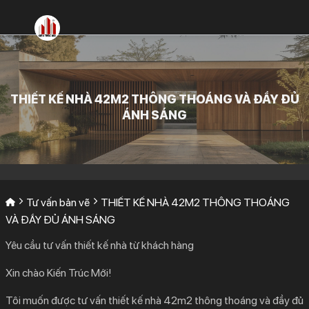
Bỏ
qua
nội
dung
THIẾT KẾ NHÀ 42M2 THÔNG THOÁNG VÀ ĐẦY ĐỦ
ÁNH SÁNG
Tư vấn bản vẽ
THIẾT KẾ NHÀ 42M2 THÔNG THOÁNG
VÀ ĐẦY ĐỦ ÁNH SÁNG
Yêu cầu tư vấn thiết kế nhà từ khách hàng
Xin chào Kiến Trúc Mới!
Tôi muốn được tư vấn thiết kế nhà 42m2 thông thoáng và đầy đủ