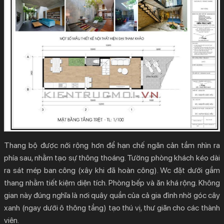
Thang bộ được nới rộng hơn để hạn chế ngăn cản tầm nhìn ra
phía sau, nhằm tạo sự thông thoáng. Tường phòng khách kéo dài
ra sát mép ban công (xây khi đã hoàn công). Wc đặt dưới gầm
thang nhằm tiết kiệm diện tích. Phòng bếp và ăn khá rộng. Không
gian này đúng nghĩa là nơi quây quần của cả gia đình nhờ góc cây
xanh (ngay dưới ô thông tầng) tạo thú vị, thư giãn cho các thành
viên.