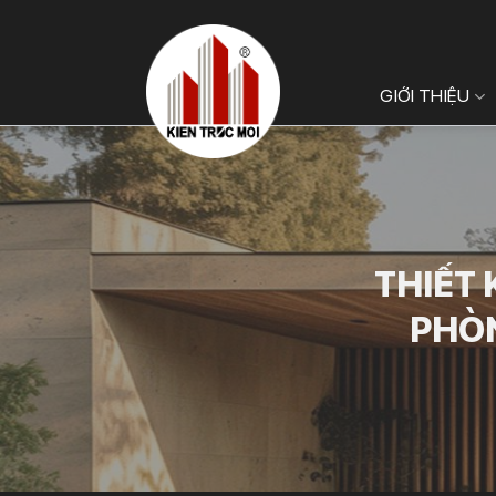
Bỏ
qua
nội
GIỚI THIỆU
dung
THIẾT 
PHÒN