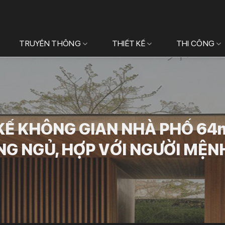
TRUYỀN THÔNG
THIẾT KẾ
THI CÔNG
KẾ KHÔNG GIAN NHÀ PHỐ 64
G NGỦ, HỢP VỚI NGƯỜI MỆN