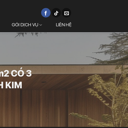
GÓI DỊCH VỤ
LIÊN HỆ
m2 CÓ 3
H KIM