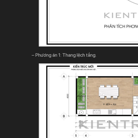
– Phương án 1: Thang lệch tầng.