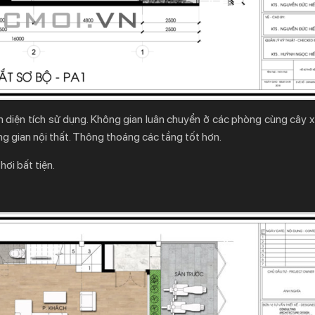
m diện tích sử dụng. Không gian luân chuyển ở các phòng cùng cây x
ng gian nội thất. Thông thoáng các tầng tốt hơn.
ơi bất tiện.