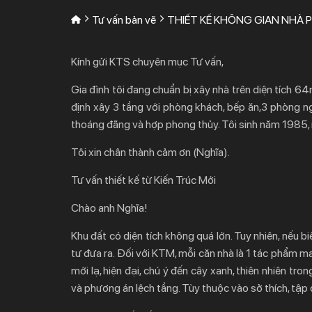
Tư vấn bản vẽ
THIẾT KẾ KHÔNG GIAN NHÀ 
Kính gửi KTS chuyên mục Tư vấn,
Gia đình tôi đang chuẩn bị xây nhà trên diện tích 
định xây 3 tầng với phòng khách, bếp ăn,3 phòng ng
thoáng đãng và hợp phong thủy. Tôi sinh năm 1985,
Tôi xin chân thành cảm ơn (Nghĩa).
Tư vấn thiết kế từ Kiến Trúc Mới
Chào anh Nghĩa!
Khu đất có diện tích không quá lớn. Tuy nhiên, nếu 
tư đưa ra. Đối với KTM, mỗi căn nhà là 1 tác phẩm ma
mới lạ, hiện đại, chú ý đến cây xanh, thiên nhiên t
và phương án lệch tầng. Tùy thuộc vào sở thích, tập 