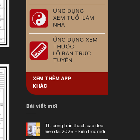
ỨNG DỤNG
XEM TUỔI LÀM
NHÀ
ỨNG DỤNG XEM
THƯỚC
LỖ BAN TRỰC
TUYẾN
XEM THÊM APP
KHÁC
Bài viết mới
thi công trần thạch cao đẹp
hiện đại 2025 – kiến trúc mới