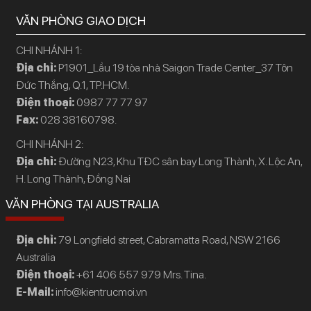
VĂN PHÒNG GIAO DỊCH
CHI NHÁNH 1:
Địa chỉ:
P1901_Lầu 19 tòa nhà Saigon Trade Center_37 Tôn
Đức Thắng, Q.1, TP.HCM.
Điện thoại:
0987 77 77 97
Fax:
028 38160798.
CHI NHÁNH 2:
Địa chỉ:
Đường N23, Khu TĐC sân bay Long Thành, X. Lộc An,
H. Long Thành, Đồng Nai
VĂN PHÒNG TẠI AUSTRALIA
Địa chỉ:
79 Longfield street, Cabramatta Road, NSW 2166
Australia
Điện thoại:
+61 406 557 979 Mrs. Tina.
E-Mail:
info@kientrucmoi.vn