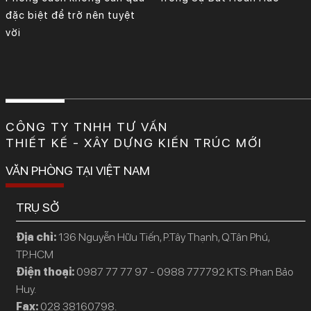
đặc biệt để trở nên tuyệt
vời
CÔNG TY TNHH TƯ VẤN
THIẾT KẾ - XÂY DỰNG KIẾN TRÚC MỚI
VĂN PHÒNG TẠI VIỆT NAM
TRỤ SỞ
Địa chỉ:
136 Nguyễn Hữu Tiến, P.Tây Thạnh, Q.Tân Phú,
TP.HCM
Điện thoại:
0987 77 77 97 - 0988 777792 KTS: Phan Bảo
Huy.
Fax:
028 38160798.