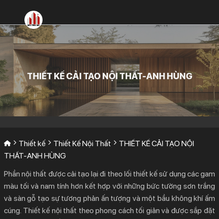
Bỏ
qua
nội
dung
THIẾT KẾ CẢI TẠO NỘI THẤT-ANH HÙNG
Thiết kế
Thiết Kế Nội Thất
THIẾT KẾ CẢI TẠO NỘI
THẤT-ANH HÙNG
Phần nội thất được cải tạo lại đi theo lối thiết kế sử dụng các gam
màu tối và nam tính hơn kết hợp với những bức tường sơn trắng
và sàn gỗ tạo sự tương phản ấn tượng và một bầu không khí ấm
cúng. Thiết kế nội thất theo phong cách tối giản và được sắp đặt