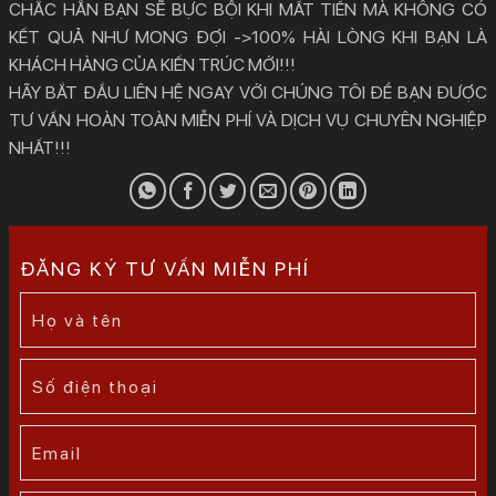
CHẮC HẲN BẠN SẼ BỰC BỘI KHI MẤT TIỀN MÀ KHÔNG CÓ
KẾT QUẢ NHƯ MONG ĐỢI ->100% HÀI LÒNG KHI BẠN LÀ
KHÁCH HÀNG CỦA KIẾN TRÚC MỚI!!!
HÃY BẮT ĐẦU LIÊN HỆ NGAY VỚI CHÚNG TÔI ĐỂ BẠN ĐƯỢC
TƯ VẤN HOÀN TOÀN MIỄN PHÍ VÀ DỊCH VỤ CHUYÊN NGHIỆP
NHẤT!!!
ĐĂNG KÝ TƯ VẤN MIỄN PHÍ