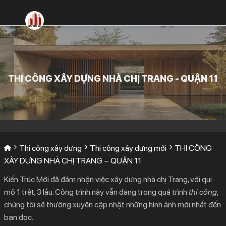
Bỏ
qua
nội
dung
THI CÔNG XÂY DỰNG NHÀ CHỊ TRANG - QUẬN 11
Thi công xây dựng
Thi công xây dựng mới
THI CÔNG
XÂY DỰNG NHÀ CHỊ TRANG – QUẬN 11
Kiến Trúc Mới đã đảm nhận việc xây dựng nhà chị Trang, với qui
mô 1 trệt, 3 lầu. Công trình này vẫn đang trong quá trình
thi công
,
chúng tôi sẽ thường xuyên cập nhật những hình ảnh mới nhất đến
bạn đọc.