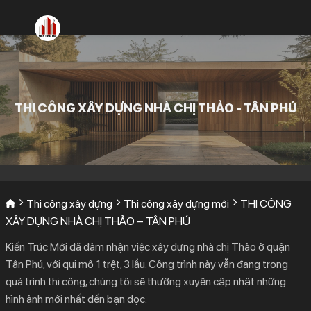
Bỏ
qua
nội
dung
THI CÔNG XÂY DỰNG NHÀ CHỊ THẢO - TÂN PHÚ
Thi công xây dựng
Thi công xây dựng mới
THI CÔNG
XÂY DỰNG NHÀ CHỊ THẢO – TÂN PHÚ
Kiến Trúc Mới đã đảm nhận việc xây dựng nhà chị Thảo ở quận
Tân Phú, với qui mô 1 trệt, 3 lầu. Công trình này vẫn đang trong
quá trình thi công, chúng tôi sẽ thường xuyên cập nhật những
hình ảnh mới nhất đến bạn đọc.