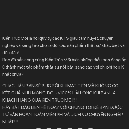
Kiến Trúc Mới là nơi quy tụ các KTS giàu tâm huyết, chuyên
nghiệp và sáng tạo cho ra đời các sản phẩm thật sự khác biệt và
độc đáo!
Bạn đã sẵn sàng cùng Kiến Trúc Mới biến những điều bạn đang ấp
ủ thành một tác phẩm thật sự nổi bật, sáng tạo với chi phí hợp lý
nhất chưa?
CHẮC HẲN BẠN SẼ BỰC BỘI KHI MẤT TIỀN MÀ KHÔNG CÓ
KẾT QUẢ NHƯ MONG ĐỢI ->100% HÀI LÒNG KHI BẠN LÀ
KHÁCH HÀNG CỦA KIẾN TRÚC MỚI!!!
HÃY BẮT ĐẦU LIÊN HỆ NGAY VỚI CHÚNG TÔI ĐỂ BẠN ĐƯỢC
TƯ VẤN HOÀN TOÀN MIỄN PHÍ VÀ DỊCH VỤ CHUYÊN NGHIỆP
NHẤT!!!