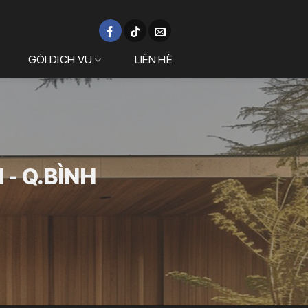
GÓI DỊCH VỤ
LIÊN HỆ
- Q.BÌNH