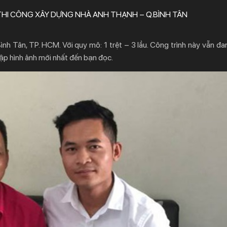
THI CÔNG XÂY DỰNG NHÀ ANH THẠNH – Q.BÌNH TÂN
h Tân, TP. HCM. Với quy mô: 1 trệt – 3 lầu. Công trình này vẫn đa
hập hình ảnh mới nhất đến bạn đọc.