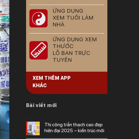
ỨNG DỤNG
XEM TUỔI LÀM
NHÀ
ỨNG DỤNG XEM
THƯỚC
LỖ BAN TRỰC
TUYẾN
XEM THÊM APP
KHÁC
Bài viết mới
thi công trần thạch cao đẹp
hiện đại 2025 – kiến trúc mới