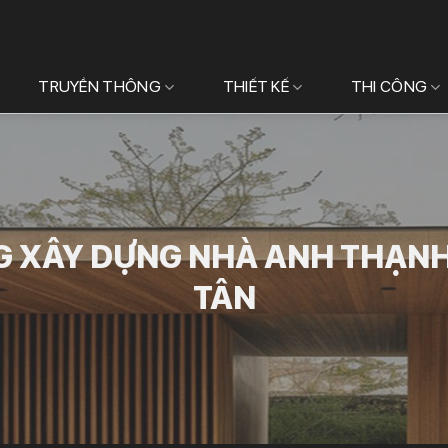
TRUYỀN THÔNG
THIẾT KẾ
THI CÔNG
G XÂY DỰNG NHÀ ANH THẠNH 
TÂN