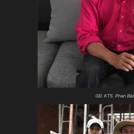
GĐ. KTS. Phan Bả