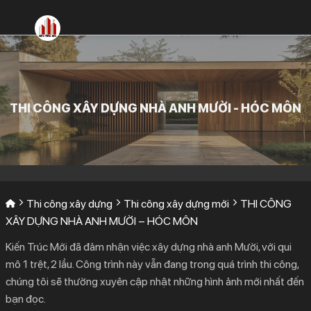
Bỏ
qua
nội
dung
THI CÔNG XÂY DỰNG NHÀ ANH MƯỜI - HÓC MÔN
Thi công xây dựng
Thi công xây dựng mới
THI CÔNG
XÂY DỰNG NHÀ ANH MƯỜI – HÓC MÔN
Kiến Trúc Mới đã đảm nhận việc xây dựng nhà anh Mười, với qui
mô 1 trệt, 2 lầu. Công trình này vẫn đang trong quá trình thi công,
chúng tôi sẽ thường xuyên cập nhật những hình ảnh mới nhất đến
bạn đọc.