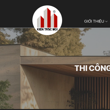
Bỏ
qua
nội
GIỚI THIỆU
dung
THI CÔNG