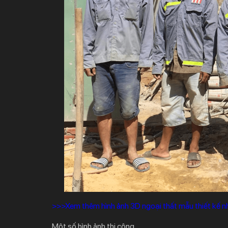
>>>Xem thêm hình ảnh 3D ngoại thất mẫu thiết kế 
Một số hình ảnh thi công