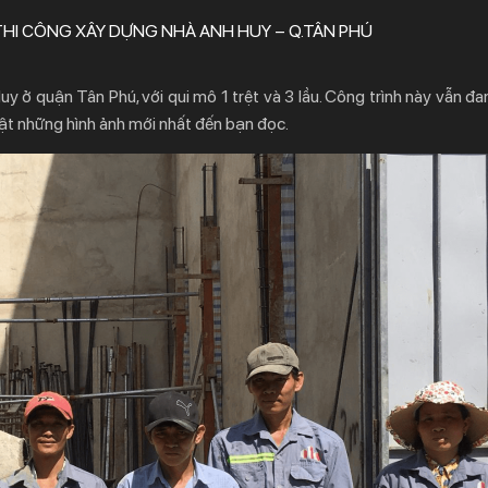
THI CÔNG XÂY DỰNG NHÀ ANH HUY – Q.TÂN PHÚ
 ở quận Tân Phú, với qui mô 1 trệt và 3 lầu. Công trình này vẫn đa
hật những hình ảnh mới nhất đến bạn đọc.