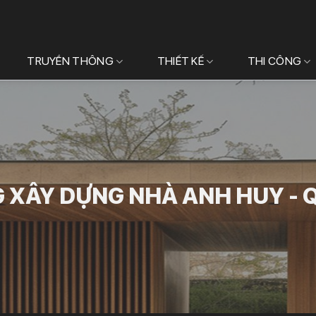
TRUYỀN THÔNG
THIẾT KẾ
THI CÔNG
 XÂY DỰNG NHÀ ANH HUY - 