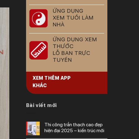
ỨNG DỤNG
XEM TUỔI LÀM
NHÀ
ỨNG DỤNG XEM
THƯỚC
LỖ BAN TRỰC
TUYẾN
XEM THÊM APP
KHÁC
Bài viết mới
thi công trần thạch cao đẹp
hiện đại 2025 – kiến trúc mới