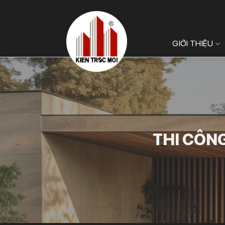
Bỏ
qua
nội
GIỚI THIỆU
dung
THI CÔNG