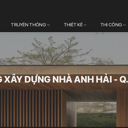
TRUYỀN THÔNG
THIẾT KẾ
THI CÔNG
 XÂY DỰNG NHÀ ANH HẢI - Q