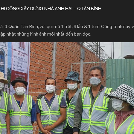
HI CÔNG XÂY DỰNG NHÀ ANH HẢI – Q.TÂN BÌNH
 ở Quận Tân Bình, với qui mô 1 trệt, 3 lầu & 1 tum. Công trình này 
 cập nhật những hình ảnh mới nhất đến bạn đọc.