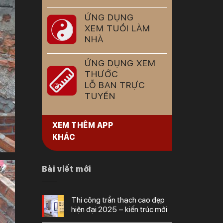
ỨNG DỤNG
XEM TUỔI LÀM
NHÀ
ỨNG DỤNG XEM
THƯỚC
LỖ BAN TRỰC
TUYẾN
XEM THÊM APP
KHÁC
Bài viết mới
thi công trần thạch cao đẹp
hiện đại 2025 – kiến trúc mới