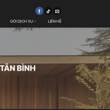
GÓI DỊCH VỤ
LIÊN HỆ
.TÂN BÌNH