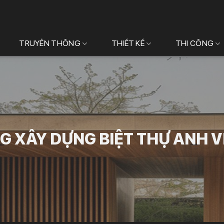
TRUYỀN THÔNG
THIẾT KẾ
THI CÔNG
G XÂY DỰNG BIỆT THỰ ANH VI