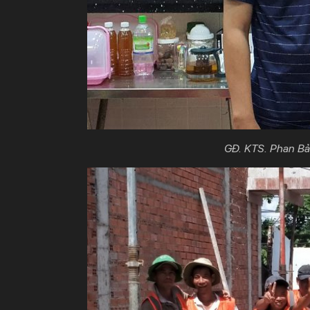
GĐ. KTS. Phan Bả