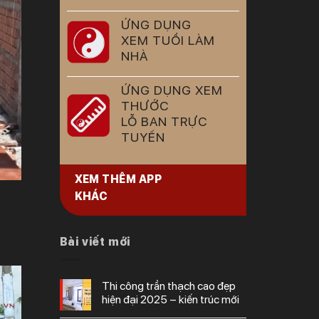
ỨNG DỤNG
XEM TUỔI LÀM
NHÀ
ỨNG DỤNG XEM
THƯỚC
LỖ BAN TRỰC
TUYẾN
XEM THÊM APP
KHÁC
Bài viết mới
thi công trần thạch cao đẹp
hiện đại 2025 – kiến trúc mới