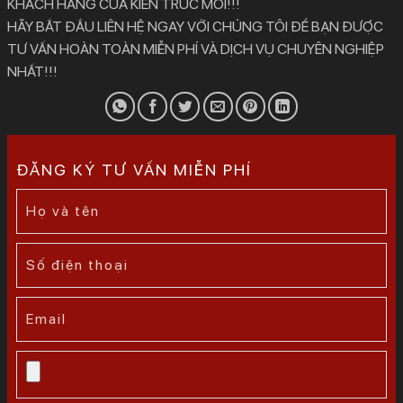
KHÁCH HÀNG CỦA KIẾN TRÚC MỚI!!!
HÃY BẮT ĐẦU LIÊN HỆ NGAY VỚI CHÚNG TÔI ĐỂ BẠN ĐƯỢC
TƯ VẤN HOÀN TOÀN MIỄN PHÍ VÀ DỊCH VỤ CHUYÊN NGHIỆP
NHẤT!!!
ĐĂNG KÝ TƯ VẤN MIỄN PHÍ