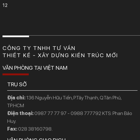
12
CÔNG TY TNHH TƯ VẤN
THIẾT KẾ - XÂY DỰNG KIẾN TRÚC MỚI
VĂN PHÒNG TẠI VIỆT NAM
TRỤ SỞ
Địa chỉ:
136 Nguyễn Hữu Tiến, P.Tây Thạnh, Q.Tân Phú,
TP.HCM
Điện thoại:
0987 77 77 97 - 0988 777792 KTS: Phan Bảo
Huy.
Fax:
028 38160798.