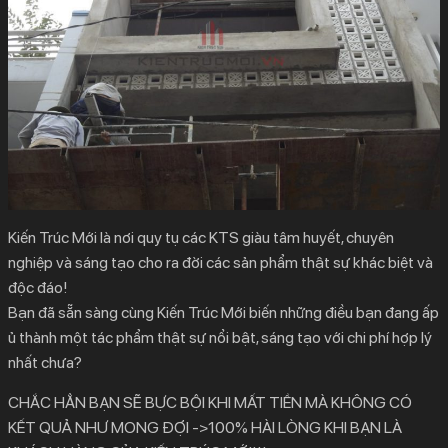
Kiến Trúc Mới là nơi quy tụ các KTS giàu tâm huyết, chuyên
nghiệp và sáng tạo cho ra đời các sản phẩm thật sự khác biệt và
độc đáo!
Bạn đã sẵn sàng cùng Kiến Trúc Mới biến những điều bạn đang ấp
ủ thành một tác phẩm thật sự nổi bật, sáng tạo với chi phí hợp lý
nhất chưa?
CHẮC HẲN BẠN SẼ BỰC BỘI KHI MẤT TIỀN MÀ KHÔNG CÓ
KẾT QUẢ NHƯ MONG ĐỢI ->100% HÀI LÒNG KHI BẠN LÀ