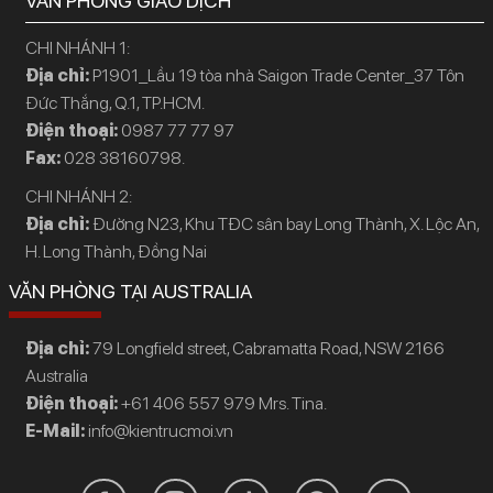
VĂN PHÒNG GIAO DỊCH
CHI NHÁNH 1:
Địa chỉ:
P1901_Lầu 19 tòa nhà Saigon Trade Center_37 Tôn
Đức Thắng, Q.1, TP.HCM.
Điện thoại:
0987 77 77 97
Fax:
028 38160798.
CHI NHÁNH 2:
Địa chỉ:
Đường N23, Khu TĐC sân bay Long Thành, X. Lộc An,
H. Long Thành, Đồng Nai
VĂN PHÒNG TẠI AUSTRALIA
Địa chỉ:
79 Longfield street, Cabramatta Road, NSW 2166
Australia
Điện thoại:
+61 406 557 979 Mrs. Tina.
E-Mail:
info@kientrucmoi.vn