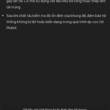
gây lật tải. Có thể sử dụng vật liệu như bê tông hoặc thép làm
tải trọng.
Sau khi chất tải, kiểm tra độ ổn định của khung đế, đảm bảo hệ
thống không bị lật hoặc biến dạng trong quá trình ép cọc tới
PMAX.
Vật liệu như bê tông hoặc thép làm tải trọng.