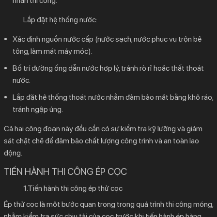
nhân thi công.
Lắp đặt hệ thống nước:
Xác định nguồn nước cấp (nước sạch, nước phục vụ trộn bê
tông, làm mát máy móc).
Bố trí đường ống dẫn nước hợp lý, tránh rò rỉ hoặc thất thoát
nước.
Lắp đặt hệ thống thoát nước nhằm đảm bảo mặt bằng khô ráo,
tránh ngập úng.
Cả hai công đoạn này đều cần có sự kiểm tra kỹ lưỡng và giám
sát chặt chẽ để đảm bảo chất lượng công trình và an toàn lao
động.
TIẾN HÀNH THI CÔNG ÉP CỌC
1.Tiến hành thi công ép thử cọc
Ép thử cọc là một bước quan trọng trong quá trình thi công móng,
nhằm kiểm tra sức chịu tải của cọc trước khi tiến hành ép hàng