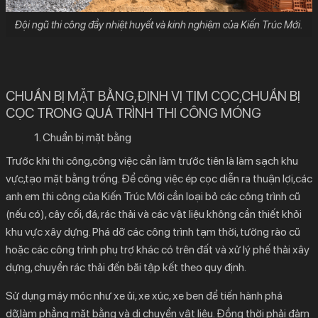
Đội ngũ thi công đầy nhiệt huyết và kinh nghiệm của Kiến Trúc Mới.
CHUẨN BỊ MẶT BẰNG,ĐỊNH VỊ TIM CỌC,CHUẨN BỊ
CỌC TRONG QUÁ TRÌNH THI CÔNG MÓNG
1. Chuẩn bị mặt bằng
Trước khi thi công,công việc cần làm trước tiên là làm sạch khu
vực,tạo mặt bằng trống. Để công việc ép cọc diễn ra thuận lợi,các
anh em thi công của Kiến Trúc Mới cần loại bỏ các công trình cũ
(nếu có), cây cối, đá, rác thải và các vật liệu không cần thiết khỏi
khu vực xây dựng. Phá dỡ các công trình tạm thời, tường rào cũ
hoặc các công trình phụ trợ khác có trên đất và xử lý phế thải xây
dựng, chuyển rác thải đến bãi tập kết theo quy định.
Sử dụng máy móc như xe ủi, xe xúc, xe ben để tiến hành phá
dỡ,làm phẳng mặt bằng và di chuyển vật liệu. Đồng thời phải đảm