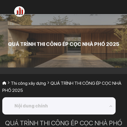
Bỏ
qua
nội
dung
QUÁ TRÌNH THI CÔNG ÉP CỌC NHÀ PHỐ 2025
Thi công xây dựng
QUÁ TRÌNH THI CÔNG ÉP CỌC NHÀ
PHỐ 2025
Nội dung chính
1.
CHUẨN BỊ MẶT BẰNG,ĐỊNH VỊ TIM CỌC,CHUẨN
QUÁ TRÌNH THI CÔNG ÉP CỌC NHÀ PHỐ
BỊ CỌC TRONG QUÁ TRÌNH THI CÔNG MÓNG