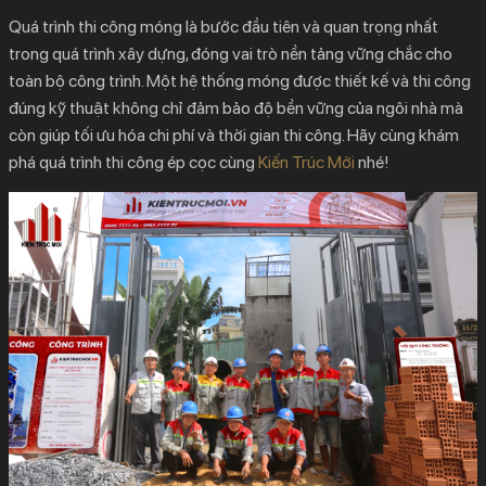
1.1.
1. Chuẩn bị mặt bằng
Quá trình thi công móng là bước đầu tiên và quan trọng nhất
trong quá trình xây dựng, đóng vai trò nền tảng vững chắc cho
1.2.
2. Định vị tim cọc
toàn bộ công trình. Một hệ thống móng được thiết kế và thi công
1.3.
3. Quá trình vận chuyển cọc khi thi công ép cọc.
đúng kỹ thuật không chỉ đảm bảo độ bền vững của ngôi nhà mà
1.4.
4. Chuẩn bị hệ thống điện, nước:
còn giúp tối ưu hóa chi phí và thời gian thi công. Hãy cùng khám
2.
TIẾN HÀNH THI CÔNG ÉP CỌC
phá quá trình thi công ép cọc cùng
Kiến Trúc Mới
nhé!
2.1.
1.Tiến hành thi công ép thử cọc
2.2.
2.Chất tải lên khung đế
2.3.
3.Tiến hành ép cọc
2.4.
4.Nghiệm thu cọc ép