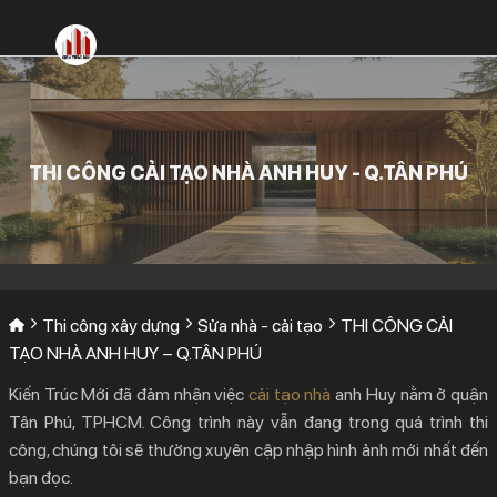
Bỏ
qua
nội
dung
THI CÔNG CẢI TẠO NHÀ ANH HUY - Q.TÂN PHÚ
Thi công xây dựng
Sửa nhà - cải tạo
THI CÔNG CẢI
TẠO NHÀ ANH HUY – Q.TÂN PHÚ
Kiến Trúc Mới đã đảm nhận việc
cải tạo nhà
anh Huy nằm ở quận
Tân Phú, TPHCM. Công trình này vẫn đang trong quá trình thi
công, chúng tôi sẽ thường xuyên cập nhập hình ảnh mới nhất đến
bạn đọc.