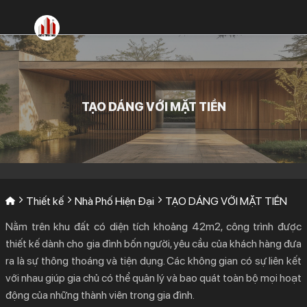
Bỏ
qua
nội
dung
TẠO DÁNG VỚI MẶT TIỀN
Thiết kế
Nhà Phố Hiện Đại
TẠO DÁNG VỚI MẶT TIỀN
Nằm trên khu đất có diện tích khoảng 42m2, công trình được
thiết kế dành cho gia đình bốn người, yêu cầu của khách hàng đưa
ra là sự thông thoáng và tiện dụng. Các không gian có sự liên kết
với nhau giúp gia chủ có thể quản lý và bao quát toàn bộ mọi hoạt
động của những thành viên trong gia đình.