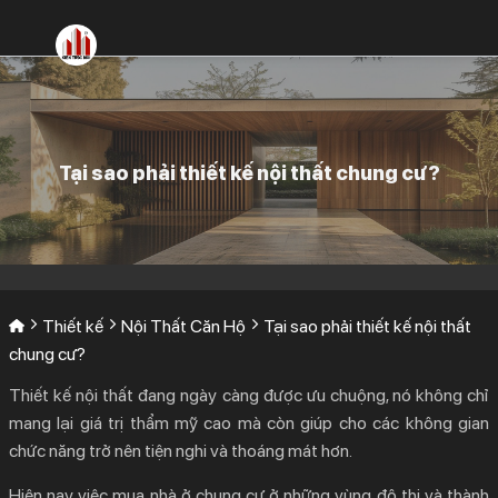
Bỏ
qua
nội
dung
Tại sao phải thiết kế nội thất chung cư?
Thiết kế
Nội Thất Căn Hộ
Tại sao phải thiết kế nội thất
chung cư?
Thiết kế nội thất đang ngày càng được ưu chuộng, nó không chỉ
mang lại giá trị thẩm mỹ cao mà còn giúp cho các không gian
chức năng trở nên tiện nghi và thoáng mát hơn.
Hiện nay việc mua nhà ở chung cư ở những vùng đô thị và thành