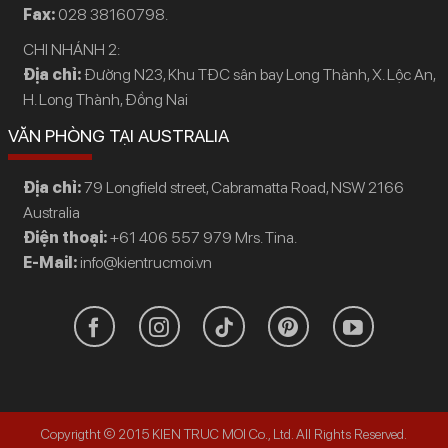
Fax:
028 38160798.
CHI NHÁNH 2:
Địa chỉ:
Đường N23, Khu TĐC sân bay Long Thành, X. Lộc An,
H. Long Thành, Đồng Nai
VĂN PHÒNG TẠI AUSTRALIA
Địa chỉ:
79 Longfield street, Cabramatta Road, NSW 2166
Australia
Điện thoại:
+61 406 557 979 Mrs. Tina.
E-Mail:
info@kientrucmoi.vn
Copyrigtht © 2015 KIEN TRUC MOI Co., Ltd. All Rights Reserved.