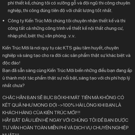
phí thiết kế, chúng tôi có xưởng gỗ và đội ngũ thi công chuyên
nghiệp, thi công đúng tíên độ với chất lượng tốt nhất.
Công ty Kiến Trúc Mới chúng tôi chuyên nhận thiết kế và thi
công tất cả những công trình về
thiết kế nội thất chung cư
,
nhàp phố, biệt thự, văn phòng…v..v..
Kiến Trúc Mới là nơi quy tụ các KTS giàu tâm huyết, chuyên
nghiệp và sáng tạo cho ra đời các sản phẩm thật sự khác biệt và
độc đáo!
Bạn đã sẵn sàng cùng Kiến Trúc Mới biến những điều bạn đang ấp
ủ thành một tác phẩm thật sự nổi bật, sáng tạo với chi phí hợp lý
nhất chưa?
CHẮC HẲN BẠN SẼ BỰC BỘI KHI MẤT TIỀN MÀ KHÔNG CÓ
KẾT QUẢ NHƯ MONG ĐỢI ->100% HÀI LÒNG KHI BẠN LÀ
KHÁCH HÀNG CỦA KIẾN TRÚC MỚI!!!
HÃY BẮT ĐẦU LIÊN HỆ NGAY VỚI CHÚNG TÔI ĐỂ BẠN ĐƯỢC
TƯ VẤN HOÀN TOÀN MIỄN PHÍ VÀ DỊCH VỤ CHUYÊN NGHIỆP