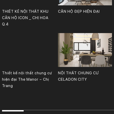
THIẾT KẾ NỘI THẤT KHU
CĂN HỘ ĐẸP HIỆN ĐẠI
CĂN HỘ ICON _ CHỊ HOA
Q.4
Địa Chỉ: The Manor, Q. Bình Thạnh, TP. HCM
Thiết kế: KTS. Phan Bảo Huy & Cộng sự.
Đơn vị: Công Ty TNHH Tư Vấn, Thiết Kế – Xây Dựng Kiến Trúc Mới.
Địa chỉ công trình: Chung cư Celadon City, Q. Tân Phú, TP. HCM.
Thiết kế: KTS Phan Bảo Huy & cộng sự
Công ty TNHH Tư Vấn, Thiết Kế – Xây Dựng KIẾN TRÚC MỚI
Thiết kế nội thất chung cư
NỘI THẤT CHUNG CƯ
hiện đại The Manor – Chị
CELADON CITY
Trang