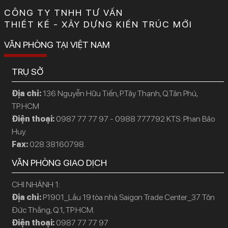
CÔNG TY TNHH TƯ VẤN
THIẾT KẾ - XÂY DỰNG KIẾN TRÚC MỚI
VĂN PHÒNG TẠI VIỆT NAM
TRỤ SỞ
Địa chỉ:
136 Nguyễn Hữu Tiến, P.Tây Thạnh, Q.Tân Phú,
TP.HCM
Điện thoại:
0987 77 77 97 - 0988 777792 KTS: Phan Bảo
Huy.
Fax:
028 38160798.
VĂN PHÒNG GIAO DỊCH
CHI NHÁNH 1:
Địa chỉ:
P1901_Lầu 19 tòa nhà Saigon Trade Center_37 Tôn
Đức Thắng, Q.1, TP.HCM.
Điện thoại:
0987 77 77 97