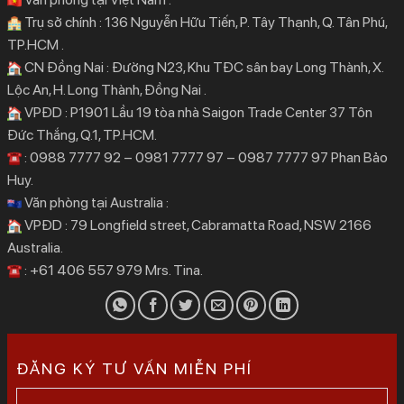
Trụ sở chính : 136 Nguyễn Hữu Tiến, P. Tây Thạnh, Q. Tân Phú,
TP.HCM .
CN Đồng Nai : Đường N23, Khu TĐC sân bay Long Thành, X.
Lộc An, H. Long Thành, Đồng Nai .
VPĐD : P1901 Lầu 19 tòa nhà Saigon Trade Center 37 Tôn
Đức Thắng, Q.1, TP.HCM.
: 0988 7777 92 – 0981 7777 97 – 0987 7777 97 Phan Bảo
Huy.
Văn phòng tại Australia :
VPĐD : 79 Longfield street, Cabramatta Road, NSW 2166
Australia.
: +61 406 557 979 Mrs. Tina.
ĐĂNG KÝ TƯ VẤN MIỄN PHÍ