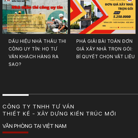
DẤU HIỆU NHÀ THẦU THI
PHÁ GIẢI BÀI TOÁN ĐƠN
CÔNG UY TÍN: HỌ TƯ
GIÁ XÂY NHÀ TRỌN GÓI:
VẤN KHÁCH HÀNG RA
BÍ QUYẾT CHỌN VẬT LIỆU
SAO?
CÔNG TY TNHH TƯ VẤN
THIẾT KẾ - XÂY DỰNG KIẾN TRÚC MỚI
VĂN PHÒNG TẠI VIỆT NAM