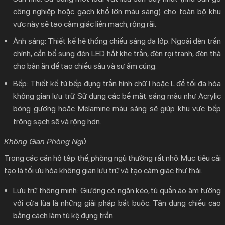
công nghiệp hoặc gạch khổ lớn màu sáng) cho toàn bộ khu
vực này sẽ tạo cảm giác liền mạch, rộng rãi.
Ánh sáng:
Thiết kế hệ thống chiếu sáng đa lớp. Ngoài đèn trần
chính, cần bổ sung đèn LED hắt khe trần, đèn rọi tranh, đèn thả
cho bàn ăn để tạo chiều sâu và sự ấm cúng.
Bếp:
Thiết kế tủ bếp đụng trần hình chữ I hoặc L để tối đa hóa
không gian lưu trữ. Sử dụng các bề mặt sáng màu như Acrylic
bóng gương hoặc Melamine màu sáng sẽ giúp khu vực bếp
trông sạch sẽ và rộng hơn.
Không Gian Phòng Ngủ
Trong các căn hộ tập thể, phòng ngủ thường rất nhỏ. Mục tiêu cải
tạo là tối ưu hóa không gian lưu trữ và tạo cảm giác thư thái.
Lưu trữ thông minh:
Giường có ngăn kéo, tủ quần áo âm tường
với cửa lùa là những giải pháp bắt buộc. Tận dụng chiều cao
bằng cách làm tủ kệ đụng trần.