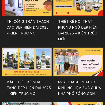
THI CÔNG TRẦN THẠCH
THIẾT KẾ NỘI THẤT
CAO ĐẸP HIỆN ĐẠI 2025
PHÒNG NGỦ ĐẸP HIỆN
– KIẾN TRÚC MỚI
ĐẠI 2025 – KIẾN TRÚC
MỚI
MẪU THIẾT KẾ NHÀ 3
QUY HOẠCH PHÁP LÝ:
TẦNG ĐẸP HIỆN ĐẠI 2025
KINH NGHIỆM SỬA CHỮA
– KIẾN TRÚC MỚI
NHÀ PHỐ SỐNG CÒN