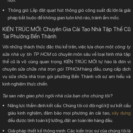
hơn.
Thông gió:
Lắp đặt quạt hút thông gió công suất đủ lớn là giải
pháp bắt buộc để không gian luôn khô ráo, tránh ẩm mốc.
KIẾN TRÚC MỚI: Chuyên Gia Cải Tạo Nhà Tập Thể Cũ
Tại Phường Bến Thành
Với những thách thức đặc thù kể trên, việc lựa chọn một
công ty
sửa nhà uy tín TP HCM
có chuyên môn sâu về loại hình nhà tập
thể cũ là vô cùng quan trọng.
KIẾN TRÚC MỚI
tự hào là đơn vị
chuyên
sửa chữa nhà trọn gói TPHCM
hàng đầu, cung cấp dịch
vụ
sửa chữa nhà trọn gói phường Bến Thành
với sự am hiểu và
kinh nghiệm thực chiến.
Tại sao nên giao phó ngôi nhà của bạn cho chúng tôi?
Năng lực thẩm định kết cấu:
Chúng tôi có đội ngũ kỹ sư kết cấu
giàu kinh nghiệm, đảm bảo mọi phương án cải tạo,
xây dựng
đều được tính toán kỹ lưỡng, đặt an toàn lên hàng đầu.
Giải pháp thiết kế thông minh:
Các kiến trúc sư của chúng tôi là