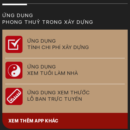
ỨNG DỤNG
PHONG THUỶ TRONG XÂY DỰNG
ỨNG DỤNG
TÍNH CHI PHÍ XÂY DỰNG
ỨNG DỤNG
XEM TUỔI LÀM NHÀ
ỨNG DỤNG XEM THƯỚC
LỖ BAN TRỰC TUYẾN
XEM THÊM APP KHÁC