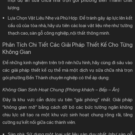
mọi dự án
sửa chữa nhà trọn gói phường Bến Thành
chất
lượng.
Lựa Chọn Vật Liệu Nhẹ và Phù Hợp:
Để tránh gây áp lực lên kết
cấu cũ của tòa nhà, hãy ưu tiên các loại vật liệu nhẹ như tường
thạch cao, sàn gỗ công nghiệp, nội thất thông minh.
Phân Tích Chi Tiết Các Giải Pháp Thiết Kế Cho Từng
Không Gian
Để những kinh nghiệm trên trở nên hữu hình, hãy cùng đi sâu vào
các giải pháp thiết kế cụ thể mà một dịch vụ
sửa chữa nhà trọn
gói phường Bến Thành
chuyên nghiệp có thể áp dụng:
Không Gian Sinh Hoạt Chung (Phòng khách – Bếp – Ăn)
Đây là khu vực cần được ưu tiên “giải phóng” nhất. Giải pháp
“không gian mở” bằng cách dỡ bỏ các bức tường ngăn không
chịu lực sẽ tạo ra một khu vực sinh hoạt chung rộng rãi, tăng
cường sự kết nối giữa các thành viên.
Sàn nhà:
Sử dụng một loại vật liệu sàn duy nhất (như sàn gỗ