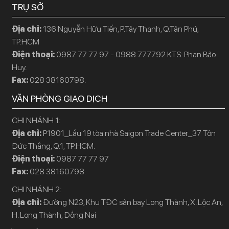
TRỤ SỞ
Địa chỉ:
136 Nguyễn Hữu Tiến, P.Tây Thạnh, Q.Tân Phú,
TP.HCM
Điện thoại:
0987 77 77 97 - 0988 777792 KTS: Phan Bảo
Huy.
Fax:
028 38160798.
VĂN PHÒNG GIAO DỊCH
CHI NHÁNH 1:
Địa chỉ:
P1901_Lầu 19 tòa nhà Saigon Trade Center_37 Tôn
Đức Thắng, Q.1, TP.HCM.
Điện thoại:
0987 77 77 97
Fax:
028 38160798.
CHI NHÁNH 2:
Địa chỉ:
Đường N23, Khu TĐC sân bay Long Thành, X. Lộc An,
H. Long Thành, Đồng Nai