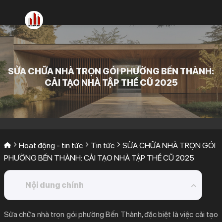
Bỏ
qua
nội
dung
SỬA CHỮA NHÀ TRỌN GÓI PHƯỜNG BẾN THÀNH:
CẢI TẠO NHÀ TẬP THỂ CŨ 2025
Hoạt động - tin tức
Tin tức
SỬA CHỮA NHÀ TRỌN GÓI
PHƯỜNG BẾN THÀNH: CẢI TẠO NHÀ TẬP THỂ CŨ 2025
Nội dung chính
1.
Thách Thức Lớn Khi Sửa Chữa Nhà Trọn Gói
Sửa chữa nhà trọn gói phường Bến Thành
, đặc biệt là việc cải tạo
Phường Bến Thành Tại Khu Tập Thể