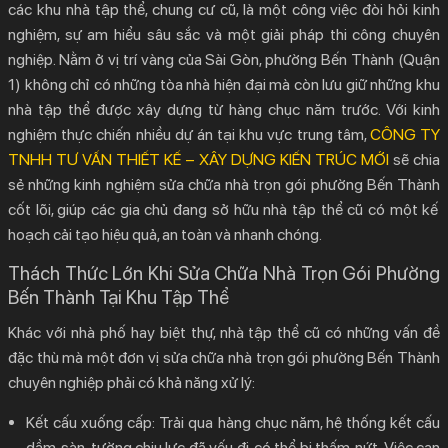
các khu nhà tập thể, chung cư cũ, là một công việc đòi hỏi kinh
2.
5 Kinh Nghiệm Vàng Để Sửa Chữa Nhà Trọn Gói
nghiệm, sự am hiểu sâu sắc và một giải pháp thi công chuyên
Phường Bến Thành Hiệu Quả
nghiệp. Nằm ở vị trí vàng của Sài Gòn, phường Bến Thành (Quận
3.
Phân Tích Chi Tiết Các Giải Pháp Thiết Kế Cho
1) không chỉ có những tòa nhà hiện đại mà còn lưu giữ những khu
Từng Không Gian
nhà tập thể được xây dựng từ hàng chục năm trước. Với kinh
3.1.
Không Gian Sinh Hoạt Chung (Phòng khách – Bếp –
nghiệm thực chiến nhiều dự án tại khu vực trung tâm,
CÔNG TY
Ăn)
TNHH TƯ VẤN THIẾT KẾ – XÂY DỰNG KIẾN TRÚC MỚI
sẽ chia
sẻ những kinh nghiệm
sửa chữa nhà trọn gói phường Bến Thành
3.2.
Không Gian Phòng Ngủ
cốt lõi, giúp các gia chủ đang sở hữu nhà tập thể cũ có một kế
3.3.
Khu Vực Vệ Sinh (WC)
hoạch cải tạo hiệu quả, an toàn và nhanh chóng.
4.
KIẾN TRÚC MỚI: Chuyên Gia Cải Tạo Nhà Tập
Thách Thức Lớn Khi Sửa Chữa Nhà Trọn Gói Phường
Thể Cũ Tại Phường Bến Thành
Bến Thành Tại Khu Tập Thể
4.1.
Tại sao nên giao phó ngôi nhà của bạn cho chúng tôi?
Khác với nhà phố hay biệt thự, nhà tập thể cũ có những vấn đề
5.
Liên Hệ Tư Vấn Sửa Chữa Nhà Trọn Gói Phường
đặc thù mà một đơn vị
sửa chữa nhà trọn gói phường Bến Thành
Bến Thành
chuyên nghiệp phải có khả năng xử lý:
Kết cấu xuống cấp:
Trải qua hàng chục năm, hệ thống kết cấu
dầm, sàn, tường chịu lực đã yếu đi, có thể bị thấm, nứt. Việc can