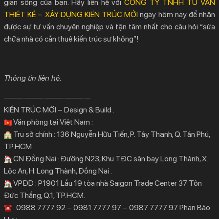
gian sống của bạn. Hãy liên hệ với
CÔNG TY TNHH TƯ VẤN
THIẾT KẾ – XÂY DỰNG KIẾN TRÚC MỚI
ngay hôm nay để nhận
được sự tư vấn chuyên nghiệp và tận tâm nhất cho câu hỏi “sửa
chữa nhà có cần thuê kiến trúc sư không”!
Thông tin liên hệ:
—————————————
KIẾN TRÚC MỚI – Design & Build .
Văn phòng tại Việt Nam :
Trụ sở chính : 136 Nguyễn Hữu Tiến, P. Tây Thạnh, Q. Tân Phú,
TP.HCM .
CN Đồng Nai : Đường N23, Khu TĐC sân bay Long Thành, X.
Lộc An, H. Long Thành, Đồng Nai .
VPĐD : P1901 Lầu 19 tòa nhà Saigon Trade Center 37 Tôn
Đức Thắng, Q.1, TP.HCM.
: 0988 7777 92 – 0981 7777 97 – 0987 7777 97 Phan Bảo