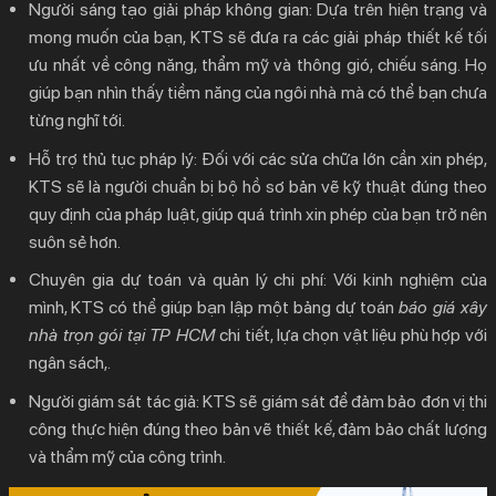
Người sáng tạo giải pháp không gian:
Dựa trên hiện trạng và
5.
Liên Hệ Tư Vấn Sửa Chữa Nhà Miễn Phí Cùng
mong muốn của bạn, KTS sẽ đưa ra các giải pháp thiết kế tối
KTS Hàng Đầu
ưu nhất về công năng, thẩm mỹ và thông gió, chiếu sáng. Họ
giúp bạn nhìn thấy tiềm năng của ngôi nhà mà có thể bạn chưa
từng nghĩ tới.
Hỗ trợ thủ tục pháp lý:
Đối với các sửa chữa lớn cần xin phép,
KTS sẽ là người chuẩn bị bộ hồ sơ bản vẽ kỹ thuật đúng theo
quy định của pháp luật, giúp quá trình xin phép của bạn trở nên
suôn sẻ hơn.
Chuyên gia dự toán và quản lý chi phí:
Với kinh nghiệm của
mình, KTS có thể giúp bạn lập một bảng dự toán
báo giá xây
nhà trọn gói tại TP HCM
chi tiết, lựa chọn vật liệu phù hợp với
ngân sách,.
Người giám sát tác giả:
KTS sẽ giám sát để đảm bảo đơn vị thi
công thực hiện đúng theo bản vẽ thiết kế, đảm bảo chất lượng
và thẩm mỹ của công trình.