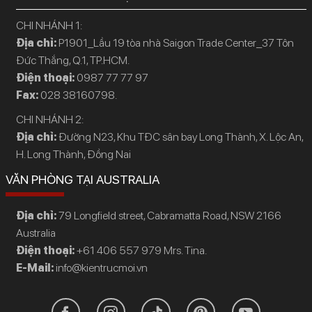
CHI NHÁNH 1:
Địa chỉ:
P1901_Lầu 19 tòa nhà Saigon Trade Center_37 Tôn
Đức Thắng, Q.1, TP.HCM.
Điện thoại:
0987 77 77 97
Fax:
028 38160798.
CHI NHÁNH 2:
Địa chỉ:
Đường N23, Khu TĐC sân bay Long Thành, X. Lộc An,
H. Long Thành, Đồng Nai
VĂN PHÒNG TẠI AUSTRALIA
Địa chỉ:
79 Longfield street, Cabramatta Road, NSW 2166
Australia
Điện thoại:
+61 406 557 979 Mrs. Tina.
E-Mail:
info@kientrucmoi.vn