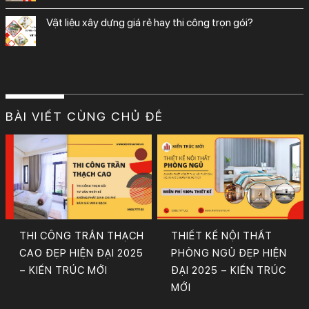
vật liệu xây dựng giá rẻ hay thi công trọn gói?
BÀI VIẾT CÙNG CHỦ ĐỀ
THI CÔNG TRẦN THẠCH
THIẾT KẾ NỘI THẤT
CAO ĐẸP HIỆN ĐẠI 2025
PHÒNG NGỦ ĐẸP HIỆN
– KIẾN TRÚC MỚI
ĐẠI 2025 – KIẾN TRÚC
MỚI