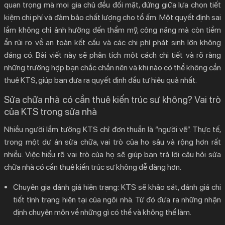
quan trọng mà mọi gia chủ đều đối mặt, đứng giữa lựa chọn tiết
2.
Sửa Chữa Nhà Có Cần Thuê Kiến Trúc Sư
kiệm chi phí và đảm bảo chất lượng cho tổ ấm. Một quyết định sai
Không? Khi Nào Nên CÓ
lầm không chỉ ảnh hưởng đến thẩm mỹ, công năng mà còn tiềm
2.1.
1. Can Thiệp Đến Kết Cấu Chịu Lực Của Ngôi Nhà
ẩn rủi ro về an toàn kết cấu và các chi phí phát sinh lớn không
2.2.
2. Thay Đổi Công Năng và Bố Cục Không Gian
đáng có. Bài viết này sẽ phân tích một cách chi tiết và rõ ràng
những trường hợp bạn chắc chắn nên và khi nào có thể không cần
2.3.
3. Cải Tạo Mặt Tiền Hoặc Mở Rộng Diện Tích
thuê KTS, giúp bạn đưa ra quyết định đầu tư hiệu quả nhất.
2.4.
4. Khi Ngân Sách Sửa Chữa Lớn và Yêu Cầu Thẩm
Mỹ Cao
Sửa chữa nhà có cần thuê kiến trúc sư không? Vai trò
của KTS trong sửa nhà
2.5.
5. Khi Bạn Không Có Thời Gian, Kinh Nghiệm và Kiến
Thức Chuyên Môn
Nhiều người lầm tưởng KTS chỉ đơn thuần là “người vẽ”. Thực tế,
3.
Khi Nào Bạn Có Thể Cân Nhắc KHÔNG CẦN
trong một dự án sửa chữa, vai trò của họ sâu và rộng hơn rất
Thuê KTS?
nhiều. Việc hiểu rõ vai trò của họ sẽ giúp bạn trả lời câu hỏi
sửa
chữa nhà có cần thuê kiến trúc sư không
dễ dàng hơn.
4.
KIẾN TRÚC MỚI – Giải Đáp Chuyên Nghiệp Cho
Câu Hỏi “Sửa Chữa Nhà Có Cần Thuê Kiến Trúc Sư
Chuyên gia đánh giá hiện trạng:
KTS sẽ khảo sát, đánh giá chi
Không?”
tiết tình trạng hiện tại của ngôi nhà. Từ đó đưa ra những nhận
4.1.
Dịch vụ tư vấn và thiết kế cải tạo của chúng tôi sẽ
định chuyên môn về những gì có thể và không thể làm.
giúp bạn: