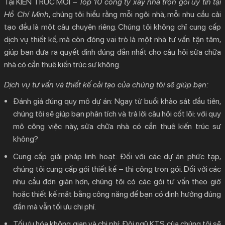
Tại
KIẾN TRÚC MỚI –
Top 10 công ty xây nhà trọn gói uy tín tại
Hồ Chí Minh
, chúng tôi hiểu rằng mỗi ngôi nhà, mỗi nhu cầu cải
tạo đều là một câu chuyện riêng. Chúng tôi không chỉ cung cấp
dịch vụ thiết kế, mà còn đóng vai trò là một nhà tư vấn tận tâm,
giúp bạn đưa ra quyết định đúng đắn nhất cho câu hỏi
sửa chữa
nhà có cần thuê kiến trúc sư không
.
Dịch vụ tư vấn và thiết kế cải tạo của chúng tôi sẽ giúp bạn:
Đánh giá đúng quy mô dự án:
Ngay từ buổi khảo sát đầu tiên,
chúng tôi sẽ giúp bạn phân tích và trả lời câu hỏi cốt lõi: với quy
mô công việc này,
sửa chữa nhà có cần thuê kiến trúc sư
không
?
Cung cấp giải pháp linh hoạt:
Đối với các dự án phức tạp,
chúng tôi cung cấp gói thiết kế – thi công trọn gói. Đối với các
nhu cầu đơn giản hơn, chúng tôi có các gói tư vấn theo giờ
hoặc thiết kế mặt bằng công năng để bạn có định hướng đúng
đắn mà vẫn tối ưu chi phí.
Tối ưu hóa không gian và chi phí:
Đội ngũ KTS của chúng tôi sẽ