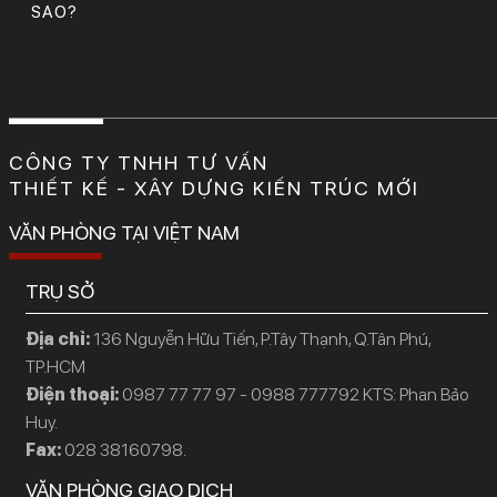
SAO?
CÔNG TY TNHH TƯ VẤN
THIẾT KẾ - XÂY DỰNG KIẾN TRÚC MỚI
VĂN PHÒNG TẠI VIỆT NAM
TRỤ SỞ
Địa chỉ:
136 Nguyễn Hữu Tiến, P.Tây Thạnh, Q.Tân Phú,
TP.HCM
Điện thoại:
0987 77 77 97 - 0988 777792 KTS: Phan Bảo
Huy.
Fax:
028 38160798.
VĂN PHÒNG GIAO DỊCH