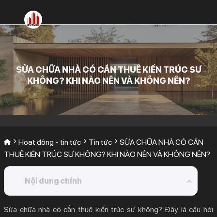
Bỏ
qua
nội
dung
SỬA CHỮA NHÀ CÓ CẦN THUÊ KIẾN TRÚC SƯ
KHÔNG? KHI NÀO NÊN VÀ KHÔNG NÊN?
Hoạt động - tin tức
Tin tức
SỬA CHỮA NHÀ CÓ CẦN
THUÊ KIẾN TRÚC SƯ KHÔNG? KHI NÀO NÊN VÀ KHÔNG NÊN?
Nội dung chính
1.
Sửa chữa nhà có cần thuê kiến trúc sư không?
Sửa chữa nhà có cần thuê kiến trúc sư không?
Đây là câu hỏi
Vai trò của KTS trong sửa nhà