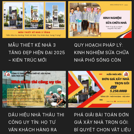
MẪU THIẾT KẾ NHÀ 3
QUY HOẠCH PHÁP LÝ:
TẦNG ĐẸP HIỆN ĐẠI 2025
KINH NGHIỆM SỬA CHỮA
– KIẾN TRÚC MỚI
NHÀ PHỐ SỐNG CÒN
DẤU HIỆU NHÀ THẦU THI
PHÁ GIẢI BÀI TOÁN ĐƠN
CÔNG UY TÍN: HỌ TƯ
GIÁ XÂY NHÀ TRỌN GÓI:
VẤN KHÁCH HÀNG RA
BÍ QUYẾT CHỌN VẬT LIỆU