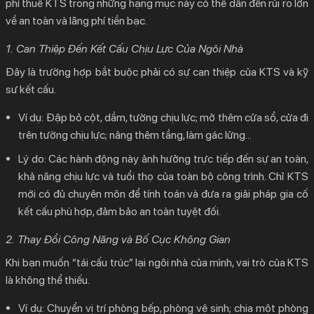
phí thuê KTS trong những hạng mục này có thể dẫn đến rủi ro lớn
về an toàn và lãng phí tiền bạc.
1. Can Thiệp Đến Kết Cấu Chịu Lực Của Ngôi Nhà
Đây là trường hợp bắt buộc phải có sự can thiệp của KTS và kỹ
sư kết cấu.
Ví dụ:
Đập bỏ cột, dầm, tường chịu lực; mở thêm cửa sổ, cửa đi
trên tường chịu lực; nâng thêm tầng, làm gác lửng…
Lý do:
Các hành động này ảnh hưởng trực tiếp đến sự an toàn,
khả năng chịu lực và tuổi thọ của toàn bộ công trình. Chỉ KTS
mới có đủ chuyên môn để tính toán và đưa ra giải pháp gia cố
kết cấu phù hợp, đảm bảo an toàn tuyệt đối.
2. Thay Đổi Công Năng và Bố Cục Không Gian
Khi bạn muốn “tái cấu trúc” lại ngôi nhà của mình, vai trò của KTS
là không thể thiếu.
Ví dụ:
Chuyển vị trí phòng bếp, phòng vệ sinh; chia một phòng