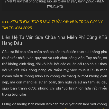
Thiết kế nội thất phong thủy, tạo lập tổ ấm an yên, hạnh phúc – KIẾN
TRÚC MỚI
>>> XEM THÊM:
TOP 5 NHÀ THẦU XÂY NHÀ TRỌN GÓI UY
TÍN TPHCM 2025
Liên Hệ Tư Vấn Sửa Chữa Nhà Miễn Phí Cùng KTS
Hàng Đầu
Câu trả lời cho
sửa chữa nhà có cần thuê kiến trúc sư không
phụ
thuộc rất nhiều vào quy mô và tính chất công việc. Tuy nhiên, có
thể khẳng định rằng, đối với hầu hết các dự án cải tạo có sự thay
đổi về kết cấu, công năng và thẩm mỹ, việc thuê KTS là một
khoản đầu tư thông minh. Họ không chỉ mang lại một không gian
đẹp, mà còn mang lại sự an toàn, tiện nghi và sự an tâm lâu dài,
giúp bạn tránh được những chi phí “vô hình” lớn hơn rất nhiều
trong tương lai.
Đừng để những băn khoăn làm cản trở quyết định làm mới không