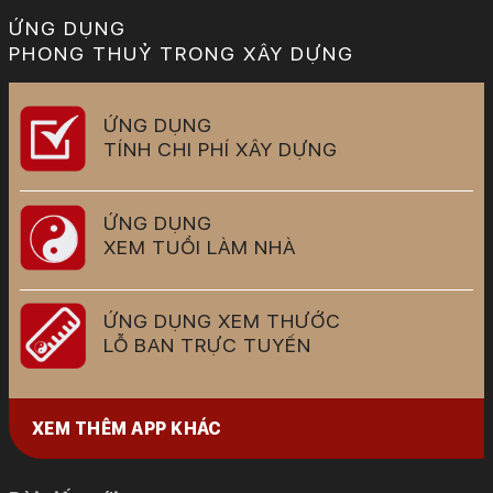
ỨNG DỤNG
PHONG THUỶ TRONG XÂY DỰNG
ỨNG DỤNG
TÍNH CHI PHÍ XÂY DỰNG
ỨNG DỤNG
XEM TUỔI LÀM NHÀ
ỨNG DỤNG XEM THƯỚC
LỖ BAN TRỰC TUYẾN
XEM THÊM APP KHÁC