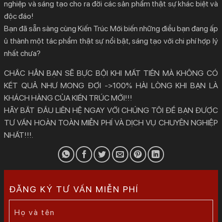
nghiệp và sáng tạo cho ra đời các sản phẩm thật sự khác biệt và
độc đáo!
Bạn đã sẵn sàng cùng Kiến Trúc Mới biến những điều bạn đang ấp
ủ thành một tác phẩm thật sự nổi bật, sáng tạo với chi phí hợp lý
nhất chưa?
CHẮC HẲN BẠN SẼ BỰC BỘI KHI MẤT TIỀN MÀ KHÔNG CÓ
KẾT QUẢ NHƯ MONG ĐỢI ->100% HÀI LÒNG KHI BẠN LÀ
KHÁCH HÀNG CỦA KIẾN TRÚC MỚI!!!
HÃY BẮT ĐẦU LIÊN HỆ NGAY VỚI CHÚNG TÔI ĐỂ BẠN ĐƯỢC
TƯ VẤN HOÀN TOÀN MIỄN PHÍ VÀ DỊCH VỤ CHUYÊN NGHIỆP
NHẤT!!!.
ĐĂNG KÝ TƯ VẤN MIỄN PHÍ