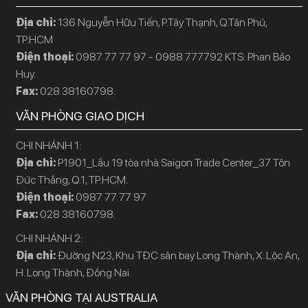
Địa chỉ:
136 Nguyễn Hữu Tiến, P.Tây Thạnh, Q.Tân Phú,
TP.HCM
Điện thoại:
0987 77 77 97 - 0988 777792 KTS: Phan Bảo
Huy.
Fax:
028 38160798.
VĂN PHÒNG GIAO DỊCH
CHI NHÁNH 1:
Địa chỉ:
P1901_Lầu 19 tòa nhà Saigon Trade Center_37 Tôn
Đức Thắng, Q.1, TP.HCM.
Điện thoại:
0987 77 77 97
Fax:
028 38160798.
CHI NHÁNH 2:
Địa chỉ:
Đường N23, Khu TĐC sân bay Long Thành, X. Lộc An,
H. Long Thành, Đồng Nai
VĂN PHÒNG TẠI AUSTRALIA