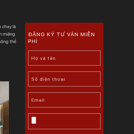
 chay là
n miệng.
ĐĂNG KÝ TƯ VẤN MIỄN
PHÍ
hông thể