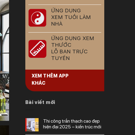
ỨNG DỤNG
XEM TUỔI LÀM
NHÀ
ỨNG DỤNG XEM
THƯỚC
LỖ BAN TRỰC
TUYẾN
XEM THÊM APP
KHÁC
Bài viết mới
thi công trần thạch cao đẹp
hiện đại 2025 – kiến trúc mới