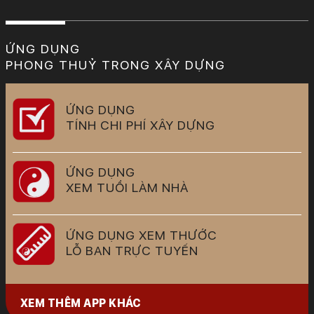
ỨNG DỤNG
PHONG THUỶ TRONG XÂY DỰNG
ỨNG DỤNG
TÍNH CHI PHÍ XÂY DỰNG
ỨNG DỤNG
XEM TUỔI LÀM NHÀ
ỨNG DỤNG XEM THƯỚC
LỖ BAN TRỰC TUYẾN
XEM THÊM APP KHÁC