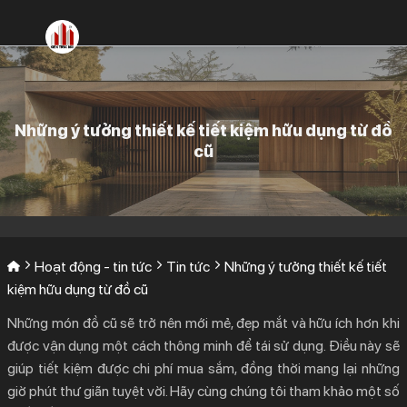
Bỏ
qua
nội
dung
Những ý tưởng thiết kế tiết kiệm hữu dụng từ đồ
cũ
Hoạt động - tin tức
Tin tức
Những ý tưởng thiết kế tiết
kiệm hữu dụng từ đồ cũ
Những món đồ cũ sẽ trở nên mới mẻ, đẹp mắt và hữu ích hơn khi
được vận dụng một cách thông minh để tái sử dụng. Điều này sẽ
giúp tiết kiệm được chi phí mua sắm, đồng thời mang lại những
giờ phút thư giãn tuyệt vời. Hãy cùng chúng tôi tham khảo một số