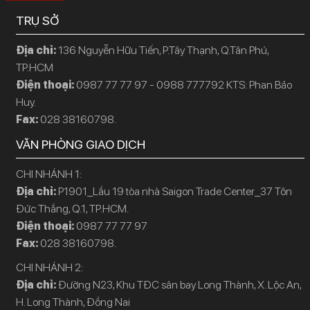
TRỤ SỞ
Địa chỉ:
136 Nguyễn Hữu Tiến, P.Tây Thạnh, Q.Tân Phú,
TP.HCM
Điện thoại:
0987 77 77 97 - 0988 777792 KTS: Phan Bảo
Huy.
Fax:
028 38160798.
VĂN PHÒNG GIAO DỊCH
CHI NHÁNH 1:
Địa chỉ:
P1901_Lầu 19 tòa nhà Saigon Trade Center_37 Tôn
Đức Thắng, Q.1, TP.HCM.
Điện thoại:
0987 77 77 97
Fax:
028 38160798.
CHI NHÁNH 2:
Địa chỉ:
Đường N23, Khu TĐC sân bay Long Thành, X. Lộc An,
H. Long Thành, Đồng Nai