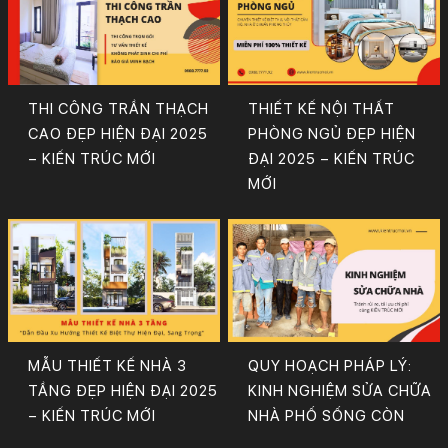
THI CÔNG TRẦN THẠCH
THIẾT KẾ NỘI THẤT
CAO ĐẸP HIỆN ĐẠI 2025
PHÒNG NGỦ ĐẸP HIỆN
– KIẾN TRÚC MỚI
ĐẠI 2025 – KIẾN TRÚC
MỚI
MẪU THIẾT KẾ NHÀ 3
QUY HOẠCH PHÁP LÝ:
TẦNG ĐẸP HIỆN ĐẠI 2025
KINH NGHIỆM SỬA CHỮA
– KIẾN TRÚC MỚI
NHÀ PHỐ SỐNG CÒN