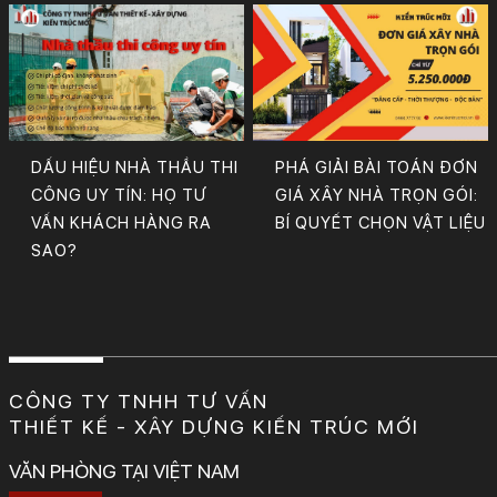
DẤU HIỆU NHÀ THẦU THI
PHÁ GIẢI BÀI TOÁN ĐƠN
CÔNG UY TÍN: HỌ TƯ
GIÁ XÂY NHÀ TRỌN GÓI:
VẤN KHÁCH HÀNG RA
BÍ QUYẾT CHỌN VẬT LIỆU
SAO?
CÔNG TY TNHH TƯ VẤN
THIẾT KẾ - XÂY DỰNG KIẾN TRÚC MỚI
VĂN PHÒNG TẠI VIỆT NAM