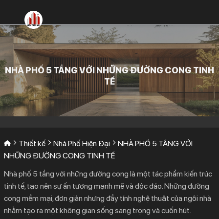
Bỏ
qua
nội
dung
NHÀ PHỐ 5 TẦNG VỚI NHỮNG ĐƯỜNG CONG TINH
TẾ
Thiết kế
Nhà Phố Hiện Đại
NHÀ PHỐ 5 TẦNG VỚI
NHỮNG ĐƯỜNG CONG TINH TẾ
Nhà phố 5 tầng với những đường cong là một tác phẩm kiến trúc
tinh tế, tạo nên sự ấn tượng mạnh mẽ và độc đáo. Những đường
cong mềm mại, đơn giản nhưng đầy tính nghệ thuật của ngôi nhà
nhằm tạo ra một không gian sống sang trọng và cuốn hút.