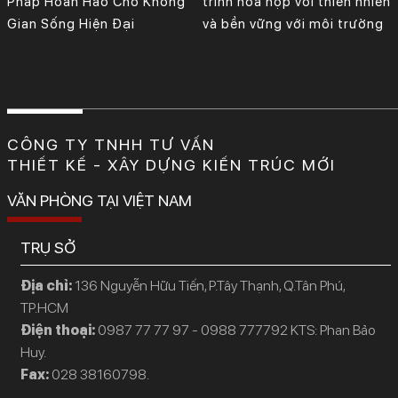
Pháp Hoàn Hảo Cho Không
trình hòa hợp với thiên nhiên
Gian Sống Hiện Đại
và bền vững với môi trường
CÔNG TY TNHH TƯ VẤN
THIẾT KẾ - XÂY DỰNG KIẾN TRÚC MỚI
VĂN PHÒNG TẠI VIỆT NAM
TRỤ SỞ
Địa chỉ:
136 Nguyễn Hữu Tiến, P.Tây Thạnh, Q.Tân Phú,
TP.HCM
Điện thoại:
0987 77 77 97 - 0988 777792 KTS: Phan Bảo
Huy.
Fax:
028 38160798.