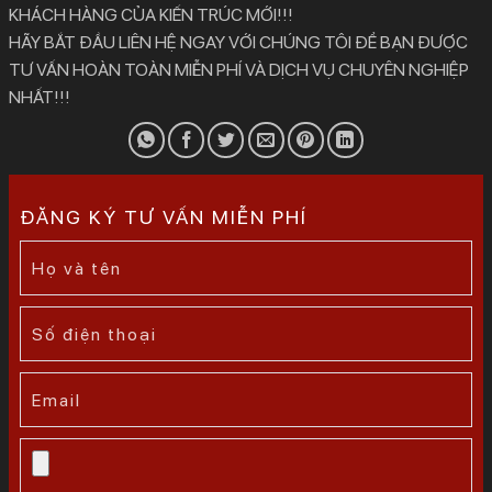
KHÁCH HÀNG CỦA KIẾN TRÚC MỚI!!!
HÃY BẮT ĐẦU LIÊN HỆ NGAY VỚI CHÚNG TÔI ĐỂ BẠN ĐƯỢC
TƯ VẤN HOÀN TOÀN MIỄN PHÍ VÀ DỊCH VỤ CHUYÊN NGHIỆP
NHẤT!!!
ĐĂNG KÝ TƯ VẤN MIỄN PHÍ