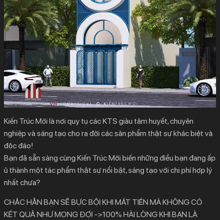
Kiến Trúc Mới là nơi quy tụ các KTS giàu tâm huyết, chuyên
nghiệp và sáng tạo cho ra đời các sản phẩm thật sự khác biệt và
độc đáo!
Bạn đã sẵn sàng cùng Kiến Trúc Mới biến những điều bạn đang ấp
ủ thành một tác phẩm thật sự nổi bật, sáng tạo với chi phí hợp lý
nhất chưa?
CHẮC HẲN BẠN SẼ BỰC BỘI KHI MẤT TIỀN MÀ KHÔNG CÓ
KẾT QUẢ NHƯ MONG ĐỢI ->100% HÀI LÒNG KHI BẠN LÀ