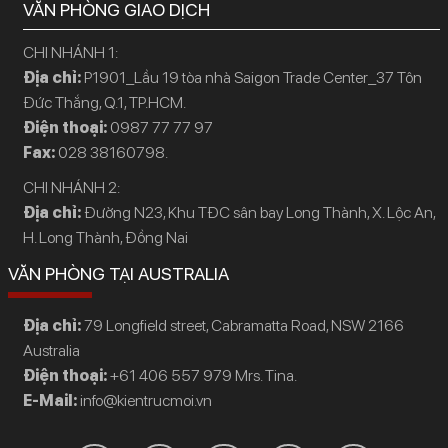
VĂN PHÒNG GIAO DỊCH
CHI NHÁNH 1:
Địa chỉ:
P1901_Lầu 19 tòa nhà Saigon Trade Center_37 Tôn
Đức Thắng, Q.1, TP.HCM.
Điện thoại:
0987 77 77 97
Fax:
028 38160798.
CHI NHÁNH 2:
Địa chỉ:
Đường N23, Khu TĐC sân bay Long Thành, X. Lộc An,
H. Long Thành, Đồng Nai
VĂN PHÒNG TẠI AUSTRALIA
Địa chỉ:
79 Longfield street, Cabramatta Road, NSW 2166
Australia
Điện thoại:
+61 406 557 979 Mrs. Tina.
E-Mail:
info@kientrucmoi.vn