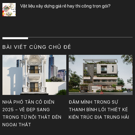
vật liệu xây dựng giá rẻ hay thi công trọn gói?
BÀI VIẾT CÙNG CHỦ ĐỀ
Nhà phố tân cổ điển sang trọng với thiết kế phòng khách, bếp, phòng ngủ và WC đầy nghệ thuật. Vẻ đẹp vượt thời gian, đậm chất quý phái và tinh tế trong từng chi tiết.
Thiết kế: KTS Phan Bảo Huy & cộng sự.
Công Ty TNHH Tư Vấn, Thiết Kế – Xây Dựng KIẾN TRÚC MỚI
NHÀ PHỐ TÂN CỔ ĐIỂN
ĐẮM MÌNH TRONG SỰ
2025 – VẺ ĐẸP SANG
THANH BÌNH LỐI THIẾT KẾ
TRỌNG TỪ NỘI THẤT ĐẾN
KIẾN TRÚC ĐỊA TRUNG HẢI
NGOẠI THẤT