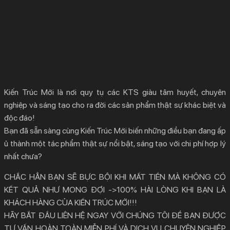
Kiến Trúc Mới là nơi quy tụ các KTS giàu tâm huyết, chuyên
nghiệp và sáng tạo cho ra đời các sản phẩm thật sự khác biệt và
độc đáo!
Bạn đã sẵn sàng cùng Kiến Trúc Mới biến những điều bạn đang ấp
ủ thành một tác phẩm thật sự nổi bật, sáng tạo với chi phí hợp lý
nhất chưa?
CHẮC HẲN BẠN SẼ BỰC BỘI KHI MẤT TIỀN MÀ KHÔNG CÓ
KẾT QUẢ NHƯ MONG ĐỢI ->100% HÀI LÒNG KHI BẠN LÀ
KHÁCH HÀNG CỦA KIẾN TRÚC MỚI!!!
HÃY BẮT ĐẦU LIÊN HỆ NGAY VỚI CHÚNG TÔI ĐỂ BẠN ĐƯỢC
TƯ VẤN HOÀN TOÀN MIỄN PHÍ VÀ DỊCH VỤ CHUYÊN NGHIỆP