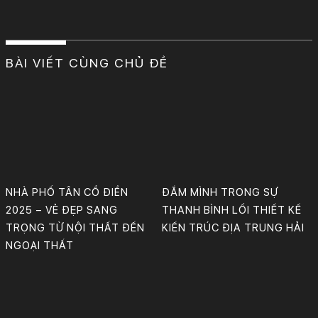
BÀI VIẾT CÙNG CHỦ ĐỀ
Nhà phố tân cổ điển sang trọng với thiết kế phòng khách, bếp, phòng ngủ và WC đầy nghệ thuật. Vẻ đẹp vượt thời gian, đậm chất quý phái và tinh tế trong từng chi tiết.
Thiết kế: KTS Phan Bảo Huy & cộng sự.
Công Ty TNHH Tư Vấn, Thiết Kế – Xây Dựng KIẾN TRÚC MỚI
NHÀ PHỐ TÂN CỔ ĐIỂN
ĐẮM MÌNH TRONG SỰ
2025 – VẺ ĐẸP SANG
THANH BÌNH LỐI THIẾT KẾ
TRỌNG TỪ NỘI THẤT ĐẾN
KIẾN TRÚC ĐỊA TRUNG HẢI
NGOẠI THẤT