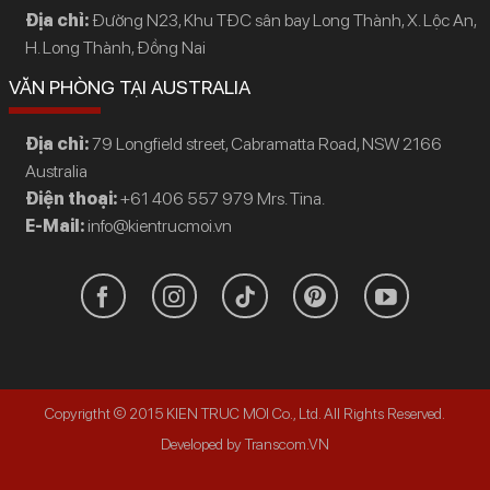
Địa chỉ:
Đường N23, Khu TĐC sân bay Long Thành, X. Lộc An,
H. Long Thành, Đồng Nai
VĂN PHÒNG TẠI AUSTRALIA
Địa chỉ:
79 Longfield street, Cabramatta Road, NSW 2166
Australia
Điện thoại:
+61 406 557 979 Mrs. Tina.
E-Mail:
info@kientrucmoi.vn
Copyrigtht © 2015 KIEN TRUC MOI Co., Ltd. All Rights Reserved.
Developed by Transcom.VN