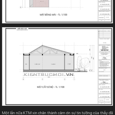
Một lần nữa KTM xin chân thành cảm ơn sự tin tưởng của thầy đã