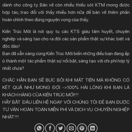
dành cho công ty. Bản vẽ còn nhiều thiếu sót KTM mong được
hợp tác, trao đổi với thầy nhiều hơn nữa để bản vẽ thêm phần
hoàn chỉnh theo đúng nguyện vọng của thầy.
Kiến Trúc Mới là nơi quy tụ các KTS giàu tâm huyết, chuyên
nghiệp và sáng tạo cho ra đời các sản phẩm thật sự khác biệt và
độc đáo!
Bạn đã sẵn sàng cùng Kiến Trúc Mới biến những điều bạn đang ấp
ủ thành một tác phẩm thật sự nổi bật, sáng tạo với chi phí hợp lý
nhất chưa?
CHẮC HẲN BẠN SẼ BỰC BỘI KHI MẤT TIỀN MÀ KHÔNG CÓ
KẾT QUẢ NHƯ MONG ĐỢI ->100% HÀI LÒNG KHI BẠN LÀ
KHÁCH HÀNG CỦA KIẾN TRÚC MỚI!!!
HÃY BẮT ĐẦU LIÊN HỆ NGAY VỚI CHÚNG TÔI ĐỂ BẠN ĐƯỢC
TƯ VẤN HOÀN TOÀN MIỄN PHÍ VÀ DỊCH VỤ CHUYÊN NGHIỆP
NHẤT!!!.