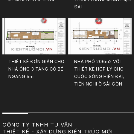
ĐẠI
THIẾT KẾ ĐƠN GIẢN CHO
NHÀ PHỐ 206m2 VỚI
NHÀ ỐNG 3 TẦNG CÓ BỀ
THIẾT KẾ HỢP LÝ CHO
NGANG 5m
CUỘC SỐNG HIỆN ĐẠI,
TIỆN NGHI Ở SÀI GÒN
CÔNG TY TNHH TƯ VẤN
THIẾT KẾ - XÂY DỰNG KIẾN TRÚC MỚI