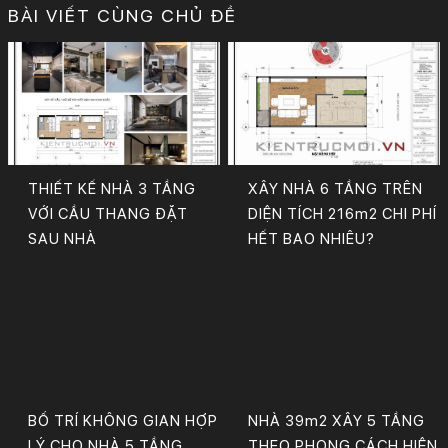
BÀI VIẾT CÙNG CHỦ ĐỀ
THIẾT KẾ NHÀ 3 TẦNG
XÂY NHÀ 6 TẦNG TRÊN
VỚI CẦU THANG ĐẶT
DIỆN TÍCH 216m2 CHI PHÍ
SAU NHÀ
HẾT BAO NHIÊU?
BỐ TRÍ KHÔNG GIAN HỢP
NHÀ 39m2 XÂY 5 TẦNG
LÝ CHO NHÀ 5 TẦNG
THEO PHONG CÁCH HIỆN