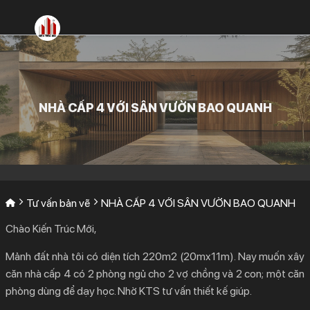
Bỏ
qua
nội
dung
NHÀ CẤP 4 VỚI SÂN VƯỜN BAO QUANH
Tư vấn bản vẽ
NHÀ CẤP 4 VỚI SÂN VƯỜN BAO QUANH
Chào Kiến Trúc Mới,
Mảnh đất nhà tôi có diện tích 220m2 (20mx11m). Nay muốn xây
căn nhà cấp 4 có 2 phòng ngủ cho 2 vợ chồng và 2 con; một căn
phòng dùng để dạy học. Nhờ KTS tư vấn thiết kế giúp.