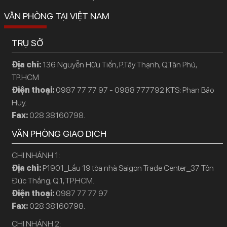
VĂN PHÒNG TẠI VIỆT NAM
TRỤ SỞ
Địa chỉ:
136 Nguyễn Hữu Tiến, P.Tây Thạnh, Q.Tân Phú,
TP.HCM
Điện thoại:
0987 77 77 97 - 0988 777792 KTS: Phan Bảo
Huy.
Fax:
028 38160798.
VĂN PHÒNG GIAO DỊCH
CHI NHÁNH 1:
Địa chỉ:
P1901_Lầu 19 tòa nhà Saigon Trade Center_37 Tôn
Đức Thắng, Q.1, TP.HCM.
Điện thoại:
0987 77 77 97
Fax:
028 38160798.
CHI NHÁNH 2: