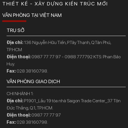
THIẾT KẾ - XÂY DỰNG KIẾN TRÚC MỚI
VĂN PHÒNG TẠI VIỆT NAM
TRỤ SỞ
Địa chỉ:
136 Nguyễn Hữu Tiến, P.Tây Thạnh, Q.Tân Phú,
TP.HCM
Điện thoại:
0987 77 77 97 - 0988 777792 KTS: Phan Bảo
Huy.
Fax:
028 38160798.
VĂN PHÒNG GIAO DỊCH
CHI NHÁNH 1:
Địa chỉ:
P1901_Lầu 19 tòa nhà Saigon Trade Center_37 Tôn
Đức Thắng, Q.1, TP.HCM.
Điện thoại:
0987 77 77 97
Fax:
028 38160798.