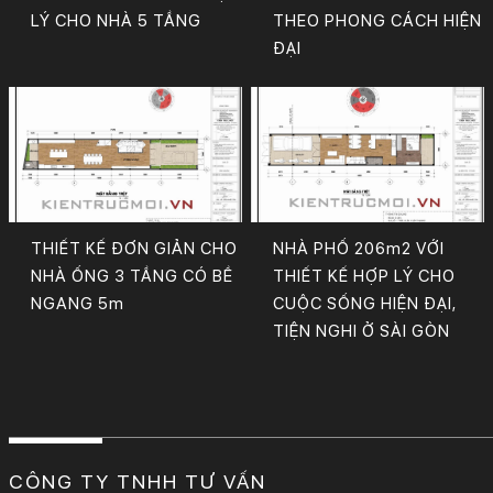
LÝ CHO NHÀ 5 TẦNG
THEO PHONG CÁCH HIỆN
ĐẠI
THIẾT KẾ ĐƠN GIẢN CHO
NHÀ PHỐ 206m2 VỚI
NHÀ ỐNG 3 TẦNG CÓ BỀ
THIẾT KẾ HỢP LÝ CHO
NGANG 5m
CUỘC SỐNG HIỆN ĐẠI,
TIỆN NGHI Ở SÀI GÒN
CÔNG TY TNHH TƯ VẤN