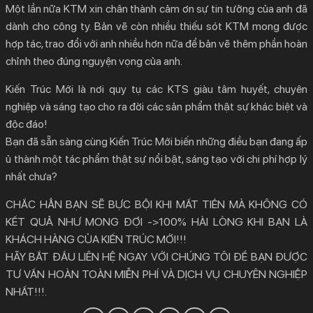
Một lần nữa KTM xin chân thành cảm ơn sự tin tưởng của anh đã
dành cho công ty. Bản vẽ còn nhiều thiếu sót KTM mong được
hợp tác, trao đổi với anh nhiều hơn nữa để bản vẽ thêm phần hoàn
chỉnh theo đúng nguyện vọng của anh.
Kiến Trúc Mới là nơi quy tụ các KTS giàu tâm huyết, chuyên
nghiệp và sáng tạo cho ra đời các sản phẩm thật sự khác biệt và
độc đáo!
Bạn đã sẵn sàng cùng Kiến Trúc Mới biến những điều bạn đang ấp
ủ thành một tác phẩm thật sự nổi bật, sáng tạo với chi phí hợp lý
nhất chưa?
CHẮC HẲN BẠN SẼ BỰC BỘI KHI MẤT TIỀN MÀ KHÔNG CÓ
KẾT QUẢ NHƯ MONG ĐỢI ->100% HÀI LÒNG KHI BẠN LÀ
KHÁCH HÀNG CỦA KIẾN TRÚC MỚI!!!
HÃY BẮT ĐẦU LIÊN HỆ NGAY VỚI CHÚNG TÔI ĐỂ BẠN ĐƯỢC
TƯ VẤN HOÀN TOÀN MIỄN PHÍ VÀ DỊCH VỤ CHUYÊN NGHIỆP
NHẤT!!!.