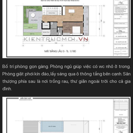
Bố trí phòng gọn gàng. Phòng ngủ giúp việc có wc nhỏ ở trong.
Phòng giặt phơi kín đáo, lấy sáng qua ô thông tầng bên cạnh. Sân
thượng phía sau là nơi trồng rau, thư giãn ngoài trời cho cả gia
đình.