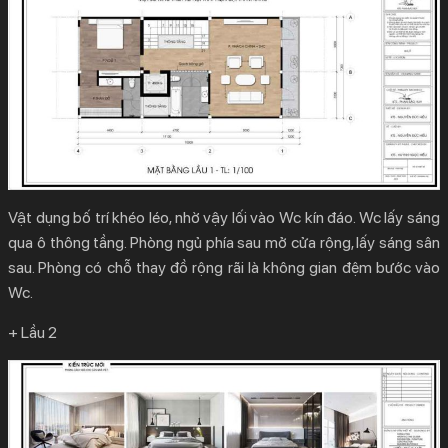
Vật dụng bố trí khéo léo, nhờ vậy lối vào Wc kín đáo. Wc lấy sáng
qua ô thông tầng. Phòng ngủ phía sau mở cửa rộng, lấy sáng sân
sau. Phòng có chỗ thay đồ rộng rãi là không gian đệm bước vào
Wc.
+ Lầu 2