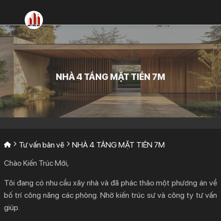
Bỏ
qua
nội
dung
NHÀ 4 TẦNG MẶT TIỀN 7M
Tư vấn bản vẽ
NHÀ 4 TẦNG MẶT TIỀN 7M
Chào Kiến Trúc Mới,
Tôi đang có nhu cầu xây nhà và đã phác thảo một phương án về
bố trí công năng các phòng. Nhờ kiến trúc sư và công ty tư vấn
giúp.