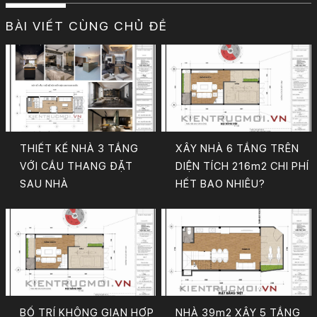
BÀI VIẾT CÙNG CHỦ ĐỀ
THIẾT KẾ NHÀ 3 TẦNG
XÂY NHÀ 6 TẦNG TRÊN
VỚI CẦU THANG ĐẶT
DIỆN TÍCH 216m2 CHI PHÍ
SAU NHÀ
HẾT BAO NHIÊU?
BỐ TRÍ KHÔNG GIAN HỢP
NHÀ 39m2 XÂY 5 TẦNG