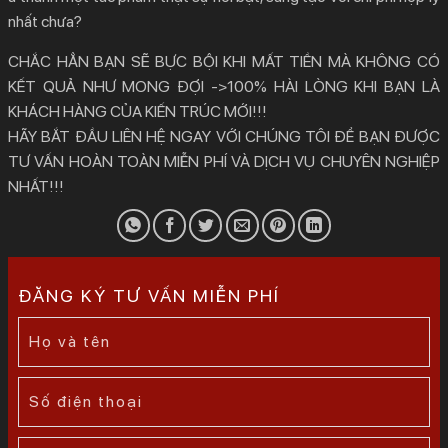
nhất chưa?
CHẮC HẲN BẠN SẼ BỰC BỘI KHI MẤT TIỀN MÀ KHÔNG CÓ
KẾT QUẢ NHƯ MONG ĐỢI ->100% HÀI LÒNG KHI BẠN LÀ
KHÁCH HÀNG CỦA KIẾN TRÚC MỚI!!!
HÃY BẮT ĐẦU LIÊN HỆ NGAY VỚI CHÚNG TÔI ĐỂ BẠN ĐƯỢC
TƯ VẤN HOÀN TOÀN MIỄN PHÍ VÀ DỊCH VỤ CHUYÊN NGHIỆP
NHẤT!!!
ĐĂNG KÝ TƯ VẤN MIỄN PHÍ