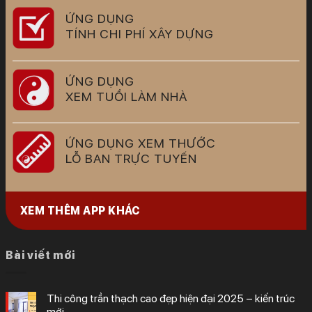
ỨNG DỤNG
TÍNH CHI PHÍ XÂY DỰNG
ỨNG DỤNG
XEM TUỔI LÀM NHÀ
ỨNG DỤNG XEM THƯỚC
LỖ BAN TRỰC TUYẾN
XEM THÊM APP KHÁC
Bài viết mới
thi công trần thạch cao đẹp hiện đại 2025 – kiến trúc
mới