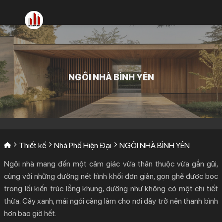
Bỏ
qua
nội
dung
NGÔI NHÀ BÌNH YÊN
Thiết kế
Nhà Phố Hiện Đại
NGÔI NHÀ BÌNH YÊN
Ngôi nhà mang đến một cảm giác vừa thân thuộc vừa gần gũi,
cùng với những đường nét hình khối đơn giản, gọn ghẽ được bọc
trong lối kiến trúc lồng khung, dường như không có một chi tiết
thừa. Cây xanh, mái ngói càng làm cho nơi đây trở nên thanh bình
hơn bao giờ hết.