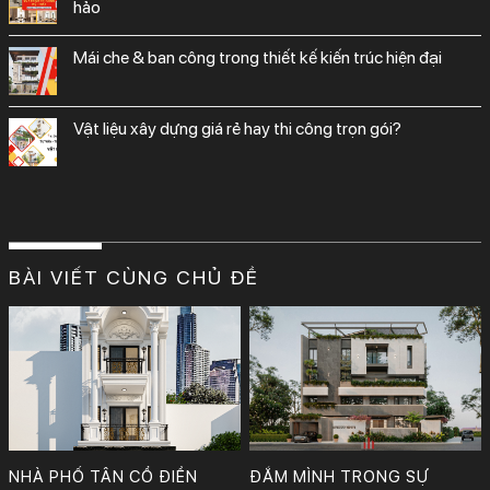
hảo
mái che & ban công trong thiết kế kiến trúc hiện đại
vật liệu xây dựng giá rẻ hay thi công trọn gói?
BÀI VIẾT CÙNG CHỦ ĐỀ
Nhà phố tân cổ điển sang trọng với thiết kế phòng khách, bếp, phòng ngủ và WC đầy nghệ thuật. Vẻ đẹp vượt thời gian, đậm chất quý phái và tinh tế trong từng chi tiết.
Thiết kế: KTS Phan Bảo Huy & cộng sự.
Công Ty TNHH Tư Vấn, Thiết Kế – Xây Dựng KIẾN TRÚC MỚI
NHÀ PHỐ TÂN CỔ ĐIỂN
ĐẮM MÌNH TRONG SỰ