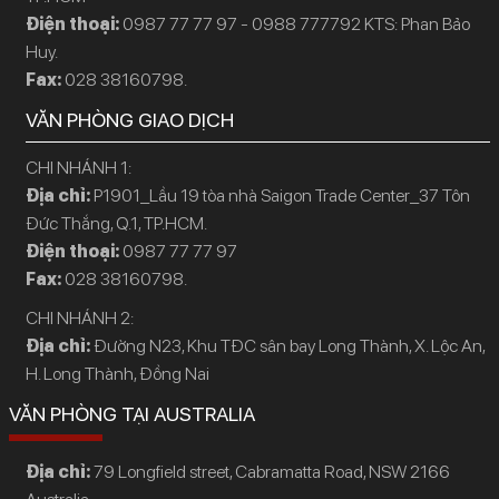
Điện thoại:
0987 77 77 97 - 0988 777792 KTS: Phan Bảo
Huy.
Fax:
028 38160798.
VĂN PHÒNG GIAO DỊCH
CHI NHÁNH 1:
Địa chỉ:
P1901_Lầu 19 tòa nhà Saigon Trade Center_37 Tôn
Đức Thắng, Q.1, TP.HCM.
Điện thoại:
0987 77 77 97
Fax:
028 38160798.
CHI NHÁNH 2:
Địa chỉ:
Đường N23, Khu TĐC sân bay Long Thành, X. Lộc An,
H. Long Thành, Đồng Nai
VĂN PHÒNG TẠI AUSTRALIA
Địa chỉ:
79 Longfield street, Cabramatta Road, NSW 2166