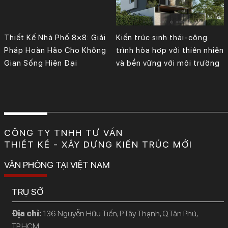
Thiết Kế Nhà Phố 8×8: Giải
Kiến trúc sinh thái-công
Pháp Hoàn Hảo Cho Không
trình hòa hợp với thiên nhiên
Gian Sống Hiện Đại
và bền vững với môi trường
CÔNG TY TNHH TƯ VẤN
THIẾT KẾ - XÂY DỰNG KIẾN TRÚC MỚI
VĂN PHÒNG TẠI VIỆT NAM
TRỤ SỞ
Địa chỉ:
136 Nguyễn Hữu Tiến, P.Tây Thạnh, Q.Tân Phú,
TP.HCM