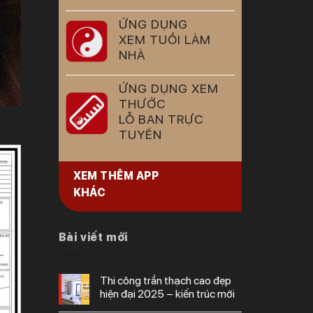
ỨNG DỤNG
XEM TUỔI LÀM
NHÀ
ỨNG DỤNG XEM
THƯỚC
LỖ BAN TRỰC
TUYẾN
XEM THÊM APP
KHÁC
Bài viết mới
thi công trần thạch cao đẹp
hiện đại 2025 – kiến trúc mới