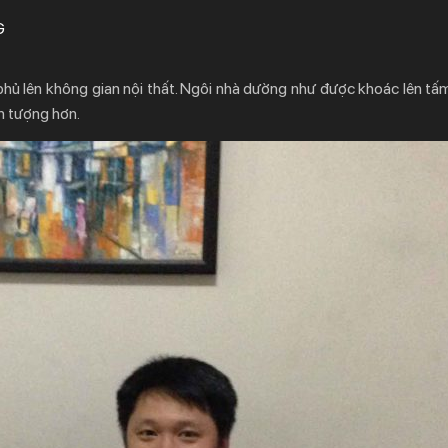
G
 phủ lên không gian nội thất. Ngôi nhà dường như được khoác lên tấ
ấn tượng hơn.