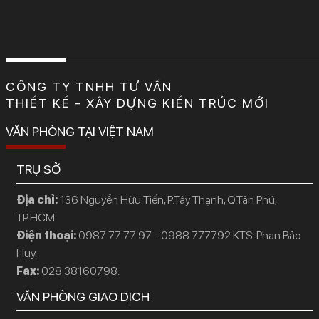
CÔNG TY TNHH TƯ VẤN
THIẾT KẾ - XÂY DỰNG KIẾN TRÚC MỚI
VĂN PHÒNG TẠI VIỆT NAM
TRỤ SỞ
Địa chỉ:
136 Nguyễn Hữu Tiến, P.Tây Thạnh, Q.Tân Phú,
TP.HCM
Điện thoại:
0987 77 77 97 - 0988 777792 KTS: Phan Bảo
Huy.
Fax:
028 38160798.
VĂN PHÒNG GIAO DỊCH