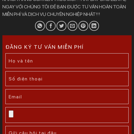
NGAY VỚI CHÚNG TÔI ĐỂ BẠN ĐƯỢC TƯ VẤN HOÀN TOÀN
MIỄN PHÍ VÀ DỊCH VỤ CHUYÊN NGHIỆP NHẤT!!!
ĐĂNG KÝ TƯ VẤN MIỄN PHÍ