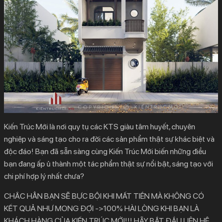
Kiến Trúc Mới là nơi quy tụ các KTS giàu tâm huyết, chuyên
nghiệp và sáng tạo cho ra đời các sản phẩm thật sự khác biệt và
độc đáo! Bạn đã sẵn sàng cùng Kiến Trúc Mới biến những điều
bạn đang ấp ủ thành một tác phẩm thật sự nổi bật, sáng tạo với
chi phí hợp lý nhất chưa?
CHẮC HẲN BẠN SẼ BỰC BỘI KHI MẤT TIỀN MÀ KHÔNG CÓ
KẾT QUẢ NHƯ MONG ĐỢI ->100% HÀI LÒNG KHI BẠN LÀ
KHÁCH HÀNG CỦA KIẾN TRÚC MỚI!!! HÃY BẮT ĐẦU LIÊN HỆ