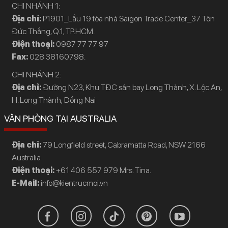
CHI NHÁNH 1:
Địa chỉ:
P1901_Lầu 19 tòa nhà Saigon Trade Center_37 Tôn
Đức Thắng, Q.1, TP.HCM.
Điện thoại:
0987 77 77 97
Fax:
028 38160798.
CHI NHÁNH 2:
Địa chỉ:
Đường N23, Khu TĐC sân bay Long Thành, X. Lộc An,
H. Long Thành, Đồng Nai
VĂN PHÒNG TẠI AUSTRALIA
Địa chỉ:
79 Longfield street, Cabramatta Road, NSW 2166
Australia
Điện thoại:
+61 406 557 979 Mrs. Tina.
E-Mail:
info@kientrucmoi.vn