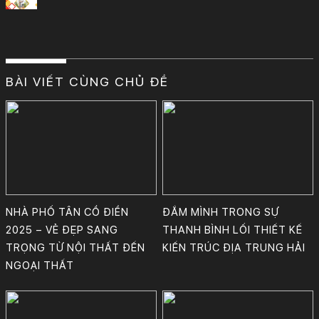
BÀI VIẾT CÙNG CHỦ ĐỀ
Nhà phố tân cổ điển sang trọng với thiết kế phòng khách, bếp, phòng ngủ và WC đầy nghệ thuật. Vẻ đẹp vượt thời gian, đậm chất quý phái và tinh tế trong từng chi tiết.
Thiết kế: KTS Phan Bảo Huy & cộng sự.
Công Ty TNHH Tư Vấn, Thiết Kế – Xây Dựng KIẾN TRÚC MỚI
NHÀ PHỐ TÂN CỔ ĐIỂN
ĐẮM MÌNH TRONG SỰ
2025 – VẺ ĐẸP SANG
THANH BÌNH LỐI THIẾT KẾ
TRỌNG TỪ NỘI THẤT ĐẾN
KIẾN TRÚC ĐỊA TRUNG HẢI
NGOẠI THẤT