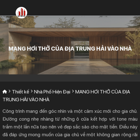
Bỏ
qua
nội
dung
MANG HƠI THỞ CỦA ĐỊA TRUNG HẢI VÀO NHÀ
Thiết kế
Nhà Phố Hiện Đại
MANG HƠI THỞ CỦA ĐỊA
TRUNG HẢI VÀO NHÀ
Công trình mang đến góc nhìn và một cảm xúc mới cho gia chủ.
Đường cong nhẹ nhàng từ những ô cửa kết hợp với tone màu
trầm một lần nữa tạo nên vẻ đẹp sắc sảo cho mặt tiền. Điều này
đã đáp ứng mong muốn của gia chủ về một không gian rộng rãi